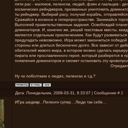
пяти рас - малоков, пеленгов, людей, фэян и гаальцев - де
космических рейнджеров, призванных уничтожить доминато
ты рейнджер. Выбирай расу, получай корабль, отправляйся 
Сражайся в космосе и гиперпространстве. Занимайся торго
Выполняй правительственные задания. Освобождай плане
доминаторов. И, конечно же, решай текстовые квесты, каж
является отдельным приключением. Как будут развиватьс
предугадать невозможно. Игра может закончиться победой
стороны или длиться бесконечно долго. Все зависит от дей
обитателей живого мира, в котором можно сделать карьеру
пирата или прославленного героя, который разберется в п
появления доминаторов и сможет остановить эту кровопро
Отредак
Ну чо поболтаем о людях, пеленгах и т.д.?
Дата: Понедельник, 2008-03-31, 8:33:07 | Сообщение #
2
ИГра шедевр...Пеленги супер....Люди так себе....