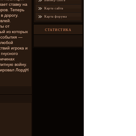
Баннер сайта
лает ставку на
Карта сайта
ров. Теперь
в дорогу.
Карта форума
влей.
ты от
СТАТИСТИКА
дый из которых
я события —
 любой
ствий игрока и
 гнусного
ричинах
литную войну.
тировал ЛордН