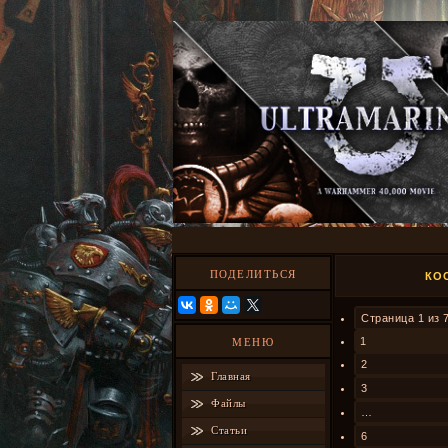
ПОДЕЛИТЬСЯ
КО
Страница
1
из
1
МЕНЮ
2
Главная
3
Файлы
…
Статьи
6