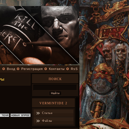
✪
Вход
✪
Регистрация
✪
Контакты
✪
RsS
ПОИСК
РЫ
VERMINTIDE 2
Статьи
Файлы