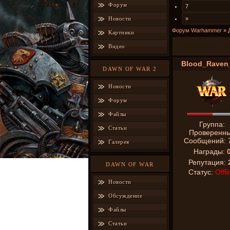
Форум
7
Новости
»
Форум Warhammer
»
Картинки
Космические р
Видео
Blood_Raven
DAWN OF WAR 2
Новости
Форум
Файлы
Группа:
Статьи
Проверенн
Сообщений:
Галерея
Награды:
Репутация:
DAWN OF WAR
Статус:
Offli
Новости
Обсуждение
Файлы
Статьи