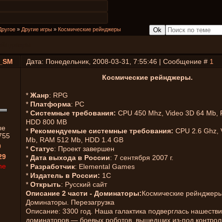
Другое
»
Другие игры
»
Космические рейнджеры
ейнджеры
_SM
Дата: Понедельник, 2008-03-31, 7:55:46 | Сообщение #
1
Космические рейнджеры.
*
Жанр
: RPG
*
Платформа
: PC
*
Системные требования:
CPU 450 Mhz, Video 3D 64 Mb,
HDD 800 MB
ые
*
Рекомендуемые системные требования:
CPU 2.6 Ghz, 
755
Mb, RAM 512 Mb, HDD 1.4 GB
0
*
Статус
: Проект завершен
29
*
Дата выхода в России
: 7 сентября 2007 г.
ne
*
Разработчик
: Elemental Games
*
Издатель в России:
1C
*
Открыть
: Русский сайт
Описание 2 части - Доминаторы:
Космические рейнджеры
Доминаторы. Перезагрузка
Описание: 3300 год. Наша галактика подверглась нашеств
доминаторов — боевых роботов, вышедших из-под контрол