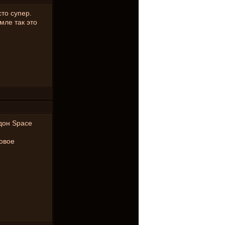
сто супер.
мле так это
ддон Space
новое