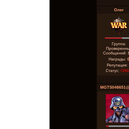
Олег
Группа:
Проверенн
Сообщений:
Награды:
Репутация:
Статус:
Offli
MGTS048651