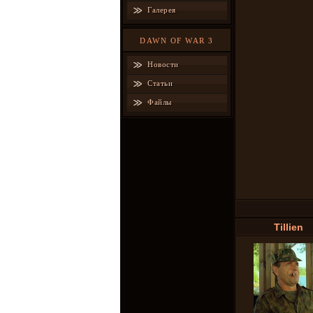
Галерея
DAWN OF WAR 3
Новости
Статьи
Файлы
Tillien