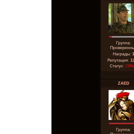
Группа:
Проверенн
Награды:
Репутация:
1
Статус:
Offli
ZAED
Группа: