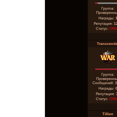
Группа:
Проверенн
Награды:
Репутация:
1
Статус:
Offli
Transcende
Группа:
Проверенн
Сообщений:
3
Награды:
Репутация:
Статус:
Offli
Tillien