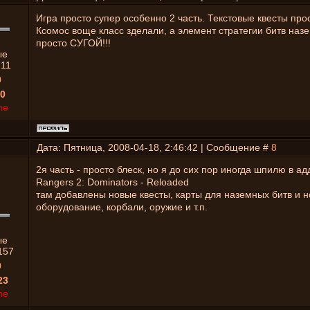
Игра просто супер особенно 2 часть. Текстовые квесты про
Ксомос воще класс зделали, а элемент стратегии битв назе
просто СУГОЙ!!!
ые
:
11
0
0
ne
Дата: Пятница, 2008-04-18, 2:46:42 | Сообщение #
8
2я часть - просто блеск, но я до сих пор иногда шпилю в а
Rangers 2: Dominators - Reloaded
там добавлены новые квесты, карты для наземных битв и 
оборудование, корбали, оружие и т.п.
ые
157
0
23
ne