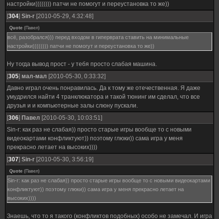
настройки)))))))) патчи не помогут и переустановка то же))
[
304
]
Sin-r
[2010-05-29, 4:32:48]
Quote
(
Павел
)
всё, разобрался))) перед входом в гиперврата ставить на минимальные
настройки)))))))) патчи не помогут и переустановка то же))
Ну тогда вывод прост - у тебя просто слабая машина.
[
305
]
мал-мал
[2010-05-30, 0:33:32]
Давно играл очень понравилась. Да к тому же отечественная. Я даже
умудрился найти 4 транклюкатора и такой тюнинг им сделал, что все
друзья и и компьютерные залы слюну пускали.
[
306
]
Павел
[2010-05-30, 10:03:51]
Sin-r: как раз не слабая)) просто старые игры вообще то с новыми
видеокартами конфликтуют)) поэтому глюки)) сама игра у меня
прекрасно летает на высоких))))
[
307
]
Sin-r
[2010-05-30, 3:56:19]
Quote
(
Павел
)
Sin-r: как раз не слабая)) просто старые игры вообще то с новыми видеокартами
конфликтуют)) поэтому глюки)) сама игра у меня прекрасно летает на
высоких))))
Знаешь, что то я такого (конфликтов подобных) особо не замечал. И игра