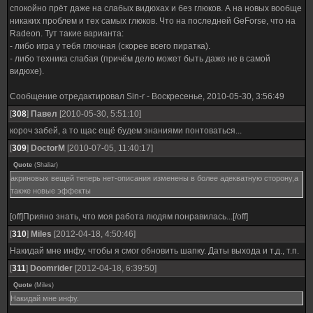
спокойно прёт даже на слабых видюхах и без глюков. А на новых вообще
никаких проблем и тех самых глюков. Что на последней GeForse, что на
Radeon. Тут такие варианта:
- либо игра у тебя глючная (скорее всего пиратка).
- либо техника слабая (причём дело может быть даже не в самой
видюхе).
Сообщение отредактировал
Sin-r
-
Воскресенье, 2010-05-30, 3:56:49
[
308
]
Павел
[2010-05-30, 5:51:10]
короч забей, а то щас ещё будем знаниями понтоваться...
[
309
]
DoctorM
[2010-07-05, 11:40:17]
Quote
(
Shaliar
)
акриновых вещей теперь нет-описания изменены в более адекватную сторону,а
также новые эффекты
[off]Прияно знать, что моя работа людям понравилась...[/off]
[
310
]
Miles
[2012-04-18, 4:50:46]
Накидай мне инфу, чтобы я смог обновить шапку. Даты выхода и т.д., т.п.
[
311
]
Doomrider
[2012-04-18, 6:39:50]
Quote
(
Miles
)
Накидай мне инфу.