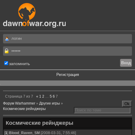
запомнить
Регистрация
.
Страница
7
из
7
«
1
2
…
5
6
7
Форум Warhammer
»
Другие игры
»
Космические рейнджеры
Космические рейнджеры
[
1
]
Blood_Raven_SM
[2008-03-31, 7:55:46]