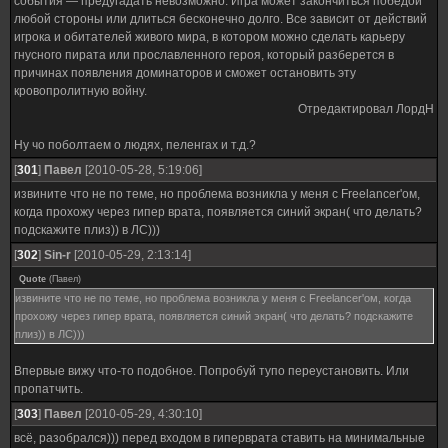
события — предугадать невозможно. Игра может закончиться победой
любой стороны или длиться бесконечно долго. Все зависит от действий
игрока и обитателей живого мира, в котором можно сделать карьеру
гнусного пирата или прославленного героя, который разберется в
причинах появления доминаторов и сможет остановить эту
кровопролитную войну.
Отредактировал ЛордН
Ну чо поболтаем о людях, пеленгах и т.д.?
[
301
]
Павел
[2010-05-28, 5:19:06]
извините что не по теме, но проблема возникла у меня с Freelancer'ом,
когда прохожу через гипер врата, появляется синий экран( что делать?
подскажите плиз)) в ЛС)))
[
302
]
Sin-r
[2010-05-29, 2:13:14]
Quote
(
Павел
)
извините что не по теме, но проблема возникла у меня с Freelancer'ом, когда
прохожу через гипер врата, появляется синий экран( что делать? подскажите
плиз)) в ЛС)))
Впервые вижу что-то подобное. Попробуй тупо переустановить. Или
пропатчить.
[
303
]
Павел
[2010-05-29, 4:30:10]
всё, разобрался))) перед входом в гиперврата ставить на минимальные