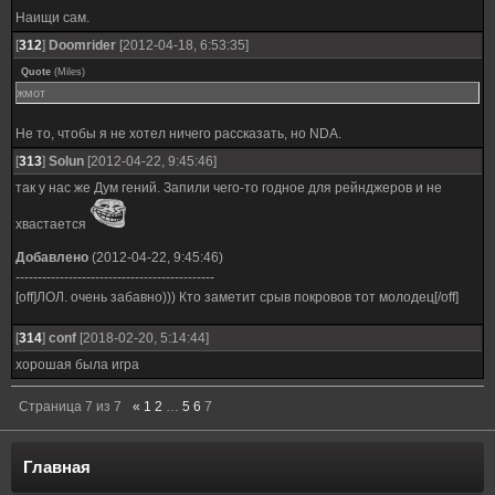
Наищи сам.
[
312
]
Doomrider
[2012-04-18, 6:53:35]
Quote
(
Miles
)
жмот
Не то, чтобы я не хотел ничего рассказать, но NDA.
[
313
]
Solun
[2012-04-22, 9:45:46]
так у нас же Дум гений. Запили чего-то годное для рейнджеров и не
хвастается
Добавлено
(2012-04-22, 9:45:46)
---------------------------------------------
[off]ЛОЛ. очень забавно))) Кто заметит срыв покровов тот молодец[/off]
[
314
]
conf
[2018-02-20, 5:14:44]
хорошая была игра
Страница
7
из
7
«
1
2
…
5
6
7
Главная