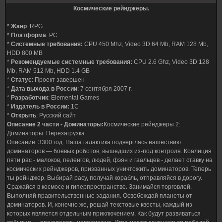
Космические рейнджеры.
*
Жанр
: RPG
*
Платформа
: PC
*
Системные требования:
CPU 450 Mhz, Video 3D 64 Mb, RAM 128 Mb,
HDD 800 MB
*
Рекомендуемые системные требования:
CPU 2.6 Ghz, Video 3D 128
Mb, RAM 512 Mb, HDD 1.4 GB
*
Статус
: Проект завершен
*
Дата выхода в России
: 7 сентября 2007 г.
*
Разработчик
: Elemental Games
*
Издатель в России:
1C
*
Открыть
: Русский сайт
Описание 2 части - Доминаторы:
Космические рейнджеры 2:
Доминаторы. Перезагрузка
Описание: 3300 год. Наша галактика подверглась нашествию
доминаторов — боевых роботов, вышедших из-под контроля. Коалиция
пяти рас - малоков, пеленгов, людей, фэян и гаальцев - делает ставку на
космических рейнджеров, призванных уничтожить доминаторов. Теперь
ты рейнджер. Выбирай расу, получай корабль, отправляйся в дорогу.
Сражайся в космосе и гиперпространстве. Занимайся торговлей.
Выполняй правительственные задания. Освобождай планеты от
доминаторов. И, конечно же, решай текстовые квесты, каждый из
которых является отдельным приключением. Как будут развиваться