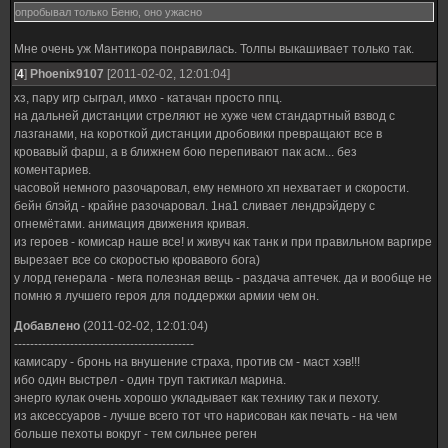
опробывал только Беню, оно ужасно
Мне очень уж Мантикора понравилась. Толпы выкашивает только так.
[
4
]
Phoenix9107
[2011-02-02, 12:01:04]
хз, пару игр сыграл, имхо - катачан просто ппц.
на дальней дистанции стреляют не хуже чем стандартный взвод с
лазганами, на короткой дистанции дробовики превращают все в
кровавый фарш, а в ближнем бою перепивают пак асм... без
коментариев.
часовой немного разочаровал, ему немного хп нехватает и скорости.
бейн блэйд - крайне разочаровал. 1на1 сливает лендрэйдеру с
огнемётами. анимация движения кривая.
из героев - комисар наше все! и живуч как танк и при правильном варгире
вырезает все со скоростью кровавого бога)
у лорд генерала - мега полезная вещь - раздача аптечек. да и вообще не
помню я лучшего героя для поддержки армии чем он.
Добавлено
(2011-02-02, 12:01:04)
---------------------------------------------
камисару - бронь на внушение страха, против см - маст хэв!!!
ибо один выстрел - один труп тактикал марина.
энерго кулак очень хорошо укладывает как технику так и пехоту.
из аксессуаров - лучше всего тот что нарисован как печать - на чем
больше пехоты вокруг - тем сильнее реген