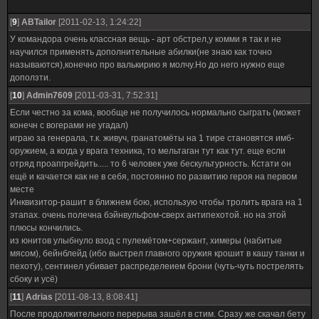
[
9
]
ABTailor
[2011-02-13, 1:24:22]
У командора очень классная вещь - арт обстрел,у комми я так и не
научился применять дополнительные абилки(не знаю как точно
называются),конечно про валькирию я молчу.Но до него нужно еще
доползти.
[
10
]
Admin7609
[2011-03-31, 7:52:31]
Если честно за кома, вообще не получилось нормально сыграть (может
конечн с вогерами не угадал)
играю за генерала, т.к. живуч, гранатомёты на 1 тире становятся имб-
оружием, а когда у врага техника, то мельтаган тут как тут. еще если
отряд проапгрейдить..... то 6 человек уже бескультурность. Кстати он
ещё и качается как не в себя, постоянно по развитию героя на первом
месте
Инквизитор-рашит в ближнем бою, использую чтобы тролить врага на 1
этапах. очень полечна бэйнвульфом-сверх антипехотой. но на этой
плюсы кончились.
из юнитов улыбнуло взод с пулемётом+сержант, химеры (набитые
мясом), бейнблейд (ибо выстрел главного оружия крошит в кашу танки и
пехоту), сентинел убивает распределеием брони (чуть-чуть пострелять
сбоку и усё)
[
11
]
Adrias
[2011-08-13, 8:08:41]
После продолжительного перерыва зашёл в стим. Сразу же скачал бету