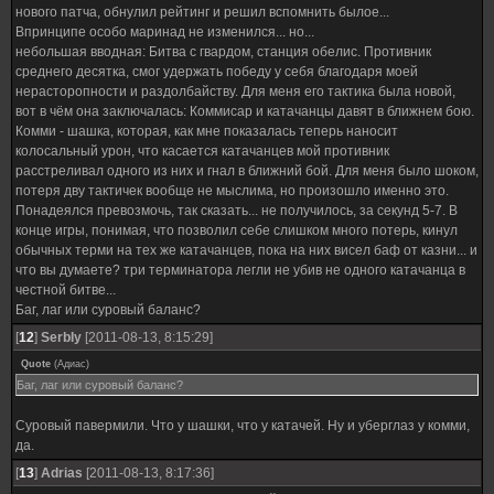
нового патча, обнулил рейтинг и решил вспомнить былое...
Впринципе особо маринад не изменился... но...
небольшая вводная: Битва с гвардом, станция обелис. Противник
среднего десятка, смог удержать победу у себя благодаря моей
нерасторопности и раздолбайству. Для меня его тактика была новой,
вот в чём она заключалась: Коммисар и катачанцы давят в ближнем бою.
Комми - шашка, которая, как мне показалась теперь наносит
колосальный урон, что касается катачанцев мой противник
расстреливал одного из них и гнал в ближний бой. Для меня было шоком,
потеря дву тактичек вообще не мыслима, но произошло именно это.
Понадеялся превозмочь, так сказать... не получилось, за секунд 5-7. В
конце игры, понимая, что позволил себе слишком много потерь, кинул
обычных терми на тех же катачанцев, пока на них висел баф от казни... и
что вы думаете? три терминатора легли не убив не одного катачанца в
честной битве...
Баг, лаг или суровый баланс?
[
12
]
SerbIy
[2011-08-13, 8:15:29]
Quote
(
Адиас
)
Баг, лаг или суровый баланс?
Суровый павермили. Что у шашки, что у катачей. Ну и уберглаз у комми,
да.
[
13
]
Adrias
[2011-08-13, 8:17:36]