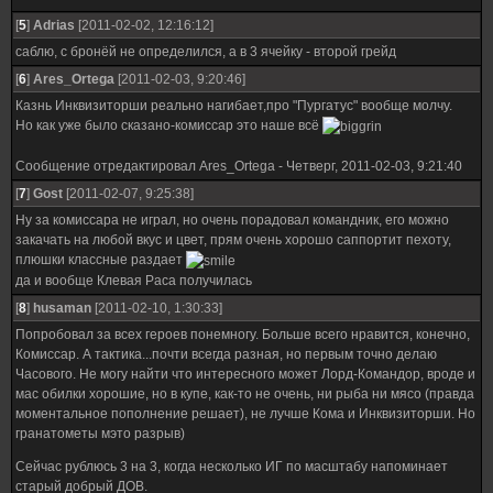
[
5
]
Adrias
[2011-02-02, 12:16:12]
саблю, с бронёй не определился, а в 3 ячейку - второй грейд
[
6
]
Ares_Ortega
[2011-02-03, 9:20:46]
Казнь Инквизиторши реально нагибает,про "Пургатус" вообще молчу.
Но как уже было сказано-комиссар это наше всё
Сообщение отредактировал
Ares_Ortega
-
Четверг, 2011-02-03, 9:21:40
[
7
]
Gost
[2011-02-07, 9:25:38]
Ну за комиссара не играл, но очень порадовал командник, его можно
закачать на любой вкус и цвет, прям очень хорошо саппортит пехоту,
плюшки классные раздает
да и вообще Клевая Раса получилась
[
8
]
husaman
[2011-02-10, 1:30:33]
Попробовал за всех героев понемногу. Больше всего нравится, конечно,
Комиссар. А тактика...почти всегда разная, но первым точно делаю
Часового. Не могу найти что интересного может Лорд-Командор, вроде и
мас обилки хорошие, но в купе, как-то не очень, ни рыба ни мясо (правда
моментальное пополнение решает), не лучше Кома и Инквизиторши. Но
гранатометы мэто разрыв)
Сейчас рублюсь 3 на 3, когда несколько ИГ по масштабу напоминает
старый добрый ДОВ.