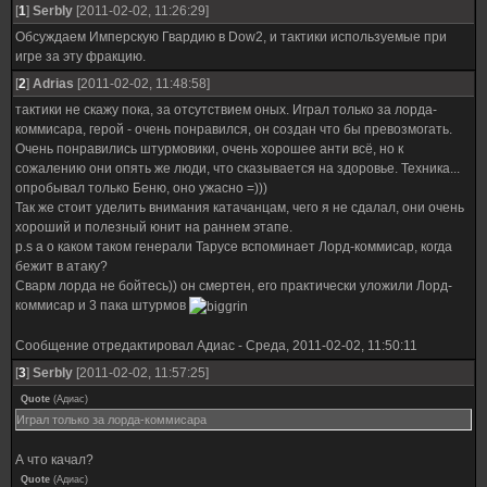
[
1
]
SerbIy
[2011-02-02, 11:26:29]
Обсуждаем Имперскую Гвардию в Dow2, и тактики используемые при
игре за эту фракцию.
[
2
]
Adrias
[2011-02-02, 11:48:58]
тактики не скажу пока, за отсутствием оных. Играл только за лорда-
коммисара, герой - очень понравился, он создан что бы превозмогать.
Очень понравились штурмовики, очень хорошее анти всё, но к
сожалению они опять же люди, что сказывается на здоровье. Техника...
опробывал только Беню, оно ужасно =)))
Так же стоит уделить внимания катачанцам, чего я не сдалал, они очень
хороший и полезный юнит на раннем этапе.
p.s а о каком таком генерали Тарусе вспоминает Лорд-коммисар, когда
бежит в атаку?
Сварм лорда не бойтесь)) он смертен, его практически уложили Лорд-
коммисар и 3 пака штурмов
Сообщение отредактировал
Адиас
-
Среда, 2011-02-02, 11:50:11
[
3
]
SerbIy
[2011-02-02, 11:57:25]
Quote
(
Адиас
)
Играл только за лорда-коммисара
А что качал?
Quote
(
Адиас
)