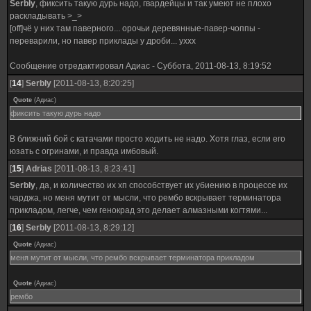
SerbIy
, фиксить такую дурь надо, гвардейцы и так умеют не плохо
раскладывать >_>
[off]чё у них там паверного... орочьи деревянные-павер-чоппы -
переварили, но павер приклады у дроби... уххх
Сообщение отредактировал
Адиас
-
Суббота, 2011-08-13, 8:19:52
[
14
]
SerbIy
[2011-08-13, 8:20:25]
Quote
(
Адиас
)
фиксить такую дурь надо
В ближний бой с катачами просто ходить не надо. Хотя глаз, если его
юзать с огринами, и правда имбовый.
[
15
]
Adrias
[2011-08-13, 8:23:41]
SerbIy
, да, и количество их хп способствует их убиению в процессе их
чарджа, но меня мутит от мысли, что рембо вскрывает терминатора
прикладом, легче, чем генокрад это делает алмазными когтями...
[
16
]
SerbIy
[2011-08-13, 8:29:12]
Quote
(
Адиас
)
меня мутит от мысли, что рембо вскрывает терминатора прикладом
Quote
(
Адиас
)
рембо