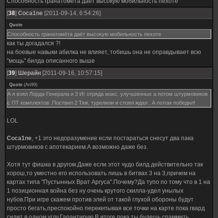
Способность гранатомёта даёт высокую мобильность пехоте
[
38
]
Coca1ne
[2011-09-14, 6:54:26]
Quote
Способность гранатомёта даёт высокую мобильность пехоте
как ты догадался ?!
на боевые навыки абилка не влияет, тобишь она не оправдывает всю
"мощь" билда описанного выше
[
39
]
Шерайн
[2011-09-16, 10:57:15]
Quote
(
Art99
)
А я взял Лорда-Генерала и 3 Иг отряда макс. улучшенных а потом штурмовиков
с ПТ комплектов .Поствил 2 Тяж. турелили и стоял ждал . А потом победил!
LOL
Coca1ne
, +1 это недоразумение если постараться снесут два пака
штурмовиков с апотекарием.А возможно даже без.
Хотя тут фишка в другом.Даже если этот чудо билд действительно так
хорош,то уместно его использовать лишь в битвах 3 на 3,причем на
картах типа "Пустынных Врат Аргуса".Почему?Да тупо по тому что в 1 на
1 позиционная война без ну очень крутого скилла-удел унылых
нубов.При игре скажем против элей от такой глухой обороны будут
просто бегать,преспокойно перекепывая все точки на карте пока гвард
сидит в одном углу.Гарантирую.В итоге пока ты будешь спаммить