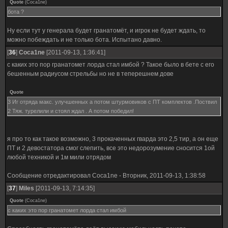
Quote
(
Coca1ne
)
бота ?
Ну если тут у генерала будет гранатомёт, и игрок не будет ждать, то
можно побеждать и не только бота. Испытано давно.
[
36
]
Coca1ne
[2011-09-13, 1:36:41]
с каких это пор гранатомет лорда стал имбой ? Такое было в бете с его
бешенным радиусом стрельбы но не в теперешнем дове
Quote
3 Иг отряда макс. улучшенных а потом штурмовиков с ПТ комплектов .Поствил
2 Тяж. турелили и стоял ждал . А потом победил!
я про то как такое возможно, 3 прокаченных гварда это 2,5 тир, а он еще
ПТ и 2 девостатора смог слепить, все это недорозумение сносится 1ой
любой техникой и 1м мили отрядом
Сообщение отредактировал
Coca1ne
-
Вторник, 2011-09-13, 1:38:58
[
37
]
Miles
[2011-09-13, 7:14:35]
Quote
(
Coca1ne
)
с каких это пор гранатомет лорда стал имбой