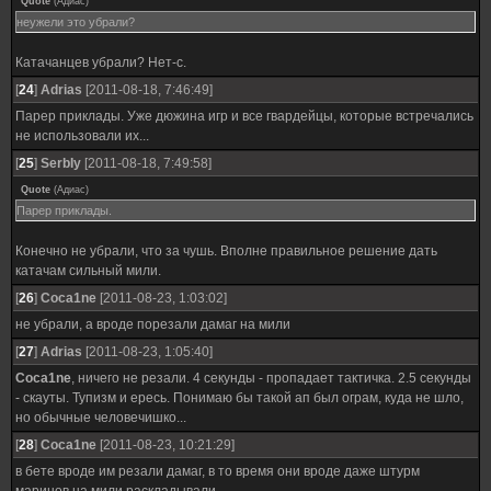
Quote
(
Адиас
)
неужели это убрали?
Катачанцев убрали? Нет-с.
[
24
]
Adrias
[2011-08-18, 7:46:49]
Парер приклады. Уже дюжина игр и все гвардейцы, которые встречались
не использовали их...
[
25
]
SerbIy
[2011-08-18, 7:49:58]
Quote
(
Адиас
)
Парер приклады.
Конечно не убрали, что за чушь. Вполне правильное решение дать
катачам сильный мили.
[
26
]
Coca1ne
[2011-08-23, 1:03:02]
не убрали, а вроде порезали дамаг на мили
[
27
]
Adrias
[2011-08-23, 1:05:40]
Coca1ne
, ничего не резали. 4 секунды - пропадает тактичка. 2.5 секунды
- скауты. Тупизм и ересь. Понимаю бы такой ап был ограм, куда не шло,
но обычные человечишко...
[
28
]
Coca1ne
[2011-08-23, 10:21:29]
в бете вроде им резали дамаг, в то время они вроде даже штурм