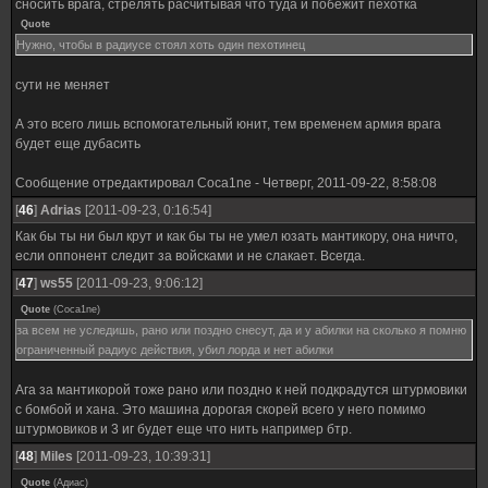
сносить врага, стрелять расчитывая что туда и побежит пехотка
Quote
Нужно, чтобы в радиусе стоял хоть один пехотинец
сути не меняет
А это всего лишь вспомогательный юнит, тем временем армия врага
будет еще дубасить
Сообщение отредактировал
Coca1ne
-
Четверг, 2011-09-22, 8:58:08
[
46
]
Adrias
[2011-09-23, 0:16:54]
Как бы ты ни был крут и как бы ты не умел юзать мантикору, она ничто,
если оппонент следит за войсками и не слакает. Всегда.
[
47
]
ws55
[2011-09-23, 9:06:12]
Quote
(
Coca1ne
)
за всем не уследишь, рано или поздно снесут, да и у абилки на сколько я помню
ограниченный радиус действия, убил лорда и нет абилки
Ага за мантикорой тоже рано или поздно к ней подкрадутся штурмовики
с бомбой и хана. Это машина дорогая скорей всего у него помимо
штурмовиков и 3 иг будет еще что нить например бтр.
[
48
]
Miles
[2011-09-23, 10:39:31]
Quote
(
Адиас
)