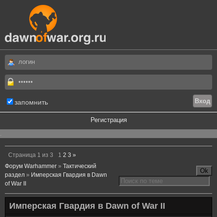
запомнить
Регистрация
.
Страница
1
из
3
1
2
3
»
Форум Warhammer
»
Тактический
раздел
»
Имперская Гвардия в Dawn
of War II
Имперская Гвардия в Dawn of War II