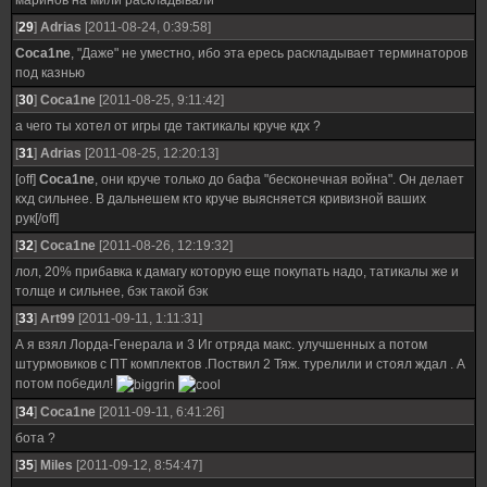
маринов на мили раскладывали
[
29
]
Adrias
[2011-08-24, 0:39:58]
Coca1ne
, "Даже" не уместно, ибо эта ересь раскладывает терминаторов
под казнью
[
30
]
Coca1ne
[2011-08-25, 9:11:42]
а чего ты хотел от игры где тактикалы круче кдх ?
[
31
]
Adrias
[2011-08-25, 12:20:13]
[off]
Coca1ne
, они круче только до бафа "бесконечная война". Он делает
кхд сильнее. В дальнешем кто круче выясняется кривизной ваших
рук[/off]
[
32
]
Coca1ne
[2011-08-26, 12:19:32]
лол, 20% прибавка к дамагу которую еще покупать надо, татикалы же и
толще и сильнее, бэк такой бэк
[
33
]
Art99
[2011-09-11, 1:11:31]
А я взял Лорда-Генерала и 3 Иг отряда макс. улучшенных а потом
штурмовиков с ПТ комплектов .Поствил 2 Тяж. турелили и стоял ждал . А
потом победил!
[
34
]
Coca1ne
[2011-09-11, 6:41:26]
бота ?
[
35
]
Miles
[2011-09-12, 8:54:47]