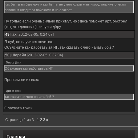
Как бы ты ни был крут и как бы ты не умел юзать мантикору, она ничто, если
оппонент следит за войсками и не слакает
Ну только если очень сильно прижмут, но здесь поможет арт. обстрел
(тот, что дешевле)- кинул и дёру
[
49
]
jax
[2012-02-05, 0:24:07]
Я нуб, но научится хочется.
Объясните как работать за ИГ, так сказать с чего начать бой ?
[
50
]
Шерайн
[2012-02-05, 0:37:34]
Quote
(
jax
)
Объясните как работать за ИГ
Превозмоги их всех.
Quote
(
jax
)
так сказать с чего начать бой ?
С захвата точек.
Страница
1
из
3
1
2
3
»
Главная