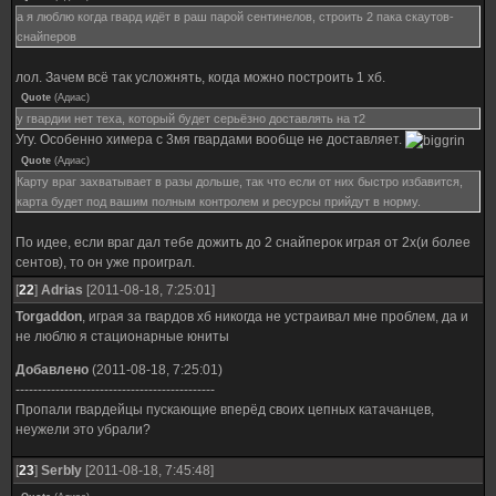
а я люблю когда гвард идёт в раш парой сентинелов, строить 2 пака скаутов-
снайперов
лол. Зачем всё так усложнять, когда можно построить 1 хб.
Quote
(
Адиас
)
у гвардии нет теха, который будет серьёзно доставлять на т2
Угу. Особенно химера с 3мя гвардами вообще не доставляет.
Quote
(
Адиас
)
Карту враг захватывает в разы дольше, так что если от них быстро избавится,
карта будет под вашим полным контролем и ресурсы прийдут в норму.
По идее, если враг дал тебе дожить до 2 снайперок играя от 2х(и более
сентов), то он уже проиграл.
[
22
]
Adrias
[2011-08-18, 7:25:01]
Torgaddon
, играя за гвардов хб никогда не устраивал мне проблем, да и
не люблю я стационарные юниты
Добавлено
(2011-08-18, 7:25:01)
---------------------------------------------
Пропали гвардейцы пускающие вперёд своих цепных катачанцев,
неужели это убрали?
[
23
]
SerbIy
[2011-08-18, 7:45:48]