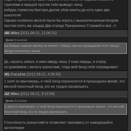
турелями и гвардой против тебя выведут ленд
рейдер,термосов,Аватара,другие убер юниты,да хоть один два
шагателя!
Однако особенно весело было бы играть с вышеописанным билдом
против опять же эльдар.Два отряда Призрачных Стражей-и всё...гг.
[
40
]
Miles
[2011-09-21, 12:06:31]
Quote
(
Coca1ne
)
на боевые навыки абилка не влияет, тобишь она не оправдывает всю "мощь"
билда описанного выше
Да, сказать забыл, я имел ввиду лишь 3 пака гварды, и отряд
штурмовиков с мельта гранатами, тогда мой билд себя оправдывает
[
41
]
Coca1ne
[2011-09-21, 4:38:43]
1 залп из мантикоры, и твой билд переносится в прошедшее время, это
мясной-пехотный билд, его не трудно раскрошить
[
42
]
Miles
[2011-09-21, 9:23:59]
Quote
(
Coca1ne
)
1 залп из мантикоры, и твой билд переносится в прошедшее время, это мясной-
пехотный билд, его не трудно раскрошить
Способность гранатомёта позволяет сваливать от наводящейся
артиллерри