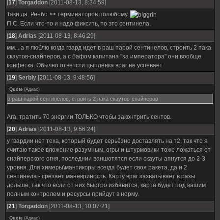
[
17
]
Torgaddon
[2011-08-13, 8:34:59]
Таки да. Ренбо >> терминаторов полюбому.
П.С. Если что-то и надо фиксить, то это сентинела.
[
18
]
Adrias
[2011-08-13, 8:46:29]
мм... а я люблю когда гвард идёт в раш парой сентинелов, строить 2 пака
скаутов-снайперов, а с бафом капитана "за императора" они вообще
конфетка. Обычно ответсти цыплёнка враг не успевает
[
19
]
SerbIy
[2011-08-13, 9:48:56]
Quote
(
Адиас
)
в раш парой сентинелов, строить 2 пака скаутов-снайперов
Ага, тратить 70 энергии ТОЛЬКО чтобы законтрить сентов.
[
20
]
Adrias
[2011-08-13, 9:56:24]
у гвардии нет теха, который будет серьёзно доставлять на т2, так что я
считаю такое вложение разумным, огры и штурмовики тоже ложаться от
снайперского огня, последнии ваншотятся если скауты апнутся до 2-3
уровня. Для химеры\мантикоры всегда будет своя ракета, да и 2
сентинела - срезает манёвриность. Карту враг захватывает в разы
дольше, так что если от них быстро избавится, карта будет под вашим
полным контролем и ресурсы прийдут в норму.
[
21
]
Torgaddon
[2011-08-13, 10:07:21]
Quote
(
Адиас
)