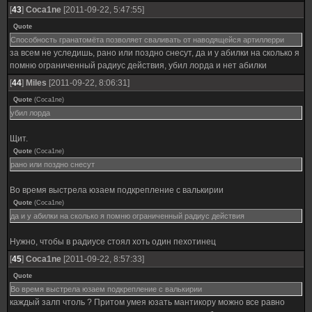
[
43
]
Coca1ne
[2011-09-22, 5:47:55]
Quote
Способность гранатомёта позволяет сваливать от наводящейся артиллерри
за всем не уследишь, рано или поздно снесут, да и у абилки на сколько я
помню ограниченный радиус действия, убил лорда и нет абилки
[
44
]
Miles
[2011-09-22, 8:06:31]
Quote
(
Coca1ne
)
убил лорда
Щит.
Quote
(
Coca1ne
)
рано или поздно снесут
Во время выстрела юзаем подкрепление с валькирии
Quote
(
Coca1ne
)
да и у абилки на сколько я помню ограниченный радиус действия
Нужно, чтобы в радиусе стоял хоть один пехотинец
[
45
]
Coca1ne
[2011-09-22, 8:57:33]
Quote
Во время выстрела юзаем подкрепление с валькирии
каждый залп чтоль ? Притом умея юзать мантикору можно все равно