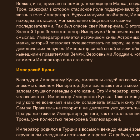
Волков, и те, призвав на помощь техножрецов Марса, созд
Трон, саркофаг в котором стасисное поле поддерживало ф
жизнь в теле Императора. Будучи могучим псайкером, Имп
находясь в стасисе, мог мысленно общаться со своими
последователями. Так был спасен свет Империума. С этог
Золотой Трон Земли это центр Империума Человечества во
смыслах. Император является источником силы Астромикон
маяка, который позволяет путешествовать по варпу, не опа
демонических ловушек. Император силой своей мысли общ
нынешними правителями Земли, Верховными Лордами, ко
от имени Императора и по его слову.
Имперский Культ
Благодаря Имперскому Культу, миллионы людей по всему
знакомы с именем Император. Дети воспевают его в своих 
запоем слушают легенды о его жизни. Это Император, кото
человечество - Император Имперского Культа. Такова мощь
ни у кого не возникает и мысли оспаривать власть и силу 
Сам же Правитель не говорит и не двигается уже десять тыс
Правда же о жизни Императора до того, как он стал пленн
Трона, уже полностью перекроена Экклезиархией.
Император родился в Турции в восьмом веке до нашей эры.
окруженном холодными потоками и горами. С пробуждение