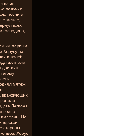
ел изъян.
 же получил
ов, несли в
 не менее,
ернул всех
и господина,
 самым первым
х Хорусу на
ой и волей.
лады шептали
я достоин
л этому
ность
поднял мятеж
в
ва враждующих
хранили
, два Легиона
я война
 империи. Не
Имперской
е стороны.
 концов, Хорус