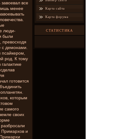
Баннер сайта
 завоевал все
 лишь менее
Карта сайта
завоевывать
Карта форума
ловечества.
ые
е люди-
СТАТИСТИКА
и были
к, превосходя
е с демонами.
и псайкером,
й род. К тому
 галактике
 сделав
ля
чал готовится
объединить
нопланетян.
хов, которым
стовом
ие самого
 земле своих
торме
 разбросали
о Примархов и
 Примархи