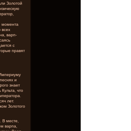
али Золотой
изическую
ератор,
о момента
 всех
а, варп-
саясь
ается с
торые правят
 Империуму
песнях и
рого знает
 Культа, что
Императора.
яч лет.
иком Золотого
 В месте,
м варпа,