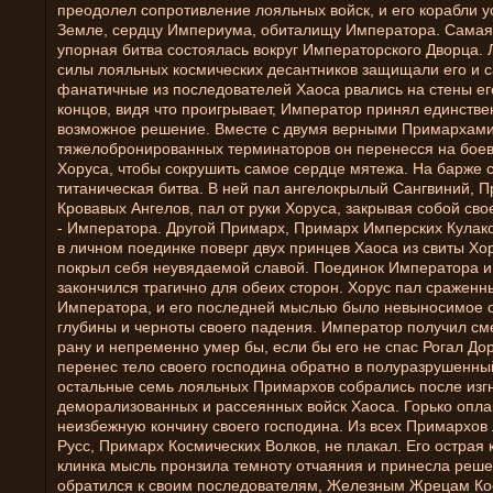
преодолел сопротивление лояльных войск, и его корабли у
Земле, сердцу Империума, обиталищу Императора. Самая
упорная битва состоялась вокруг Императорского Дворца.
силы лояльных космических десантников защищали его и 
фанатичные из последователей Хаоса рвались на стены ег
концов, видя что проигрывает, Император принял единстве
возможное решение. Вместе с двумя верными Примархами
тяжелобронированных терминаторов он перенесся на бое
Хоруса, чтобы сокрушить самое сердце мятежа. На барже 
титаническая битва. В ней пал ангелокрылый Сангвиний, 
Кровавых Ангелов, пал от руки Хоруса, закрывая собой сво
- Императора. Другой Примарх, Примарх Имперских Кулако
в личном поединке поверг двух принцев Хаоса из свиты Хо
покрыл себя неувядаемой славой. Поединок Императора и
закончился трагично для обеих сторон. Хорус пал сраженн
Императора, и его последней мыслью было невыносимое 
глубины и черноты своего падения. Император получил с
рану и непременно умер бы, если бы его не спас Рогал До
перенес тело своего господина обратно в полуразрушенный
остальные семь лояльных Примархов собрались после изг
деморализованных и рассеянных войск Хаоса. Горько опла
неизбежную кончину своего господина. Из всех Примархов
Русс, Примарх Космических Волков, не плакал. Его острая 
клинка мысль пронзила темноту отчаяния и принесла реше
обратился к своим последователям, Железным Жрецам Ко