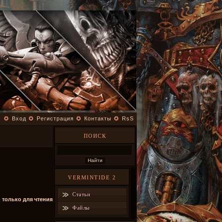
✪
Вход
✪
Регистрация
✪
Контакты
✪
RsS
ПОИСК
VERMINTIDE 2
Статьи
- только для чтения
Файлы