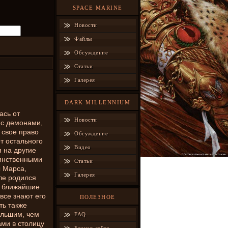
SPACE MARINE
Новости
Файлы
Обсуждение
Статьи
Галерея
DARK MILLENNIUM
ась от
Новости
 с демонами,
 свое право
Обсуждение
т остального
Видео
 на другие
динственными
Статьи
ы Марса,
Галерея
ле родился
а ближайшие
все знают его
ПОЛЕЗНОЕ
ть также
ольшим, чем
FAQ
ами в столицу