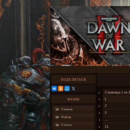
ПОДЕЛИТЬСЯ
Страница
1
из
1
МЕНЮ
2
Главная
3
Файлы
…
Статьи
21