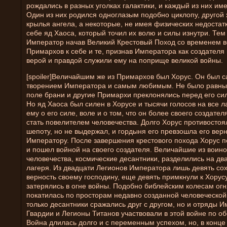
рождались в разных уголках галактики, и каждый из них им
Один из них родился одноглазым подобно циклопу, другой
крылья ангела, а некоторые, не имея физических недостатк
себе яд Хаоса, который точил их волю и силы изнутри. Тем
Император начав Великий Крестовый Поход со временем в
Примархов к себе и те, признав Императора как создателя 
верой и правдой служили ему на поприще великой войны.
[spoiler]Величайшим же из Примархов был Хорус. Он был
творением Императора и самым любимым. Не было равны
поле брани и другие Примархи преклонялись перед его сил
Но яд Хаоса был силен в Хорусе и тысячи голосов на все 
ему о его силе, воле и о том, что он более своего создател
стать повелителем человечества. Долго Хорус противостоя
шепоту, но не выдержал, и гордыня его превзошла его вер
Императору. После завершения крестового похода Хорус 
и пошел войной на своего создателя. Величайшие из воино
человечества, космические десантники, разделились на д
лагеря. Из двадцати Легионов Императора лишь девять со
верность своему господину, еще девять примкнули к Хорусу
затерялись в огне войны. Подобно библейским колесам огн
покатилась по просторам недавно созданной человеческой
только десантники сражались друг с другом, но и отряды 
Гвардии и Легионы Титанов участвовали в этой войне по об
Война длилась долго и с переменным успехом, но, в конце