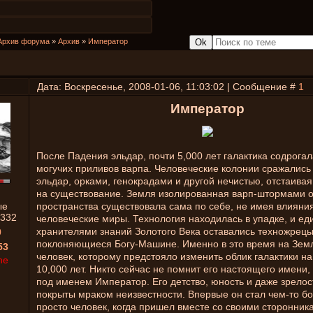
Архив форума
»
Архив
»
Император
Дата: Воскресенье, 2008-01-06, 11:03:02 | Сообщение #
1
Император
После Падения эльдар, почти 5,000 лет галактика содрогал
могучих приливов варпа. Человеческие колонии сражались
эльдар, орками, генокрадами и другой нечистью, отстаивая
на существование. Земля изолированная варп-штормами о
ые
пространства существовала сама по себе, не имея влияния
332
человеческие миры. Технология находилась в упадке, и е
хранителями знаний Золотого Века оставались техножрец
0
поклоняющиеся Богу-Машине. Именно в это время на Зем
53
человек, которому предстояло изменить облик галактики н
ne
10,000 лет. Никто сейчас не помнит его настоящего имени, 
под именем Император. Его детство, юность и даже зрелос
покрыты мраком неизвестности. Впервые он стал чем-то б
просто человек, когда пришел вместе со своими сторонник