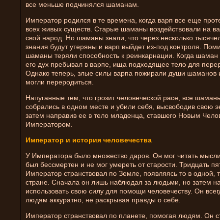
все меньше подчинялся шаманам.
Император родился в те времена, когда варп все еще прот
всех живых существ. Старые шаманы воздействовали на ва
свой народ. Но шаманы знали, что через несколько тысяче
знания будут утеряны и варп выйдет из-под контроля. Пом
шаманы теряли способность к реинкарнации. Когда шаман 
его дух пребывал в варпе, ища подходящее тело для пере
Однако теперь, злые силы варпа пожирали души шаманов и
могли переродиться.
Напуганные тем, что грозит человеческой расе, все шаман
собрались в одном месте и убили себя, высвободив свою э
затем направив ее в тело младенца, ставшего Новым Чело
Императором.
Император и история человечества
У Императора было множество даров. Он мог читать мысл
был бессмертен и не мог умереть от старости. Тридцать пя
Император странствовал по Земле, появляясь то в одной, т
стране. Сначала он лишь наблюдал за людьми, но затем н
использовать свою силу для помощи человечеству. Он всег
людям аккуратно, не раскрывая правды о себе.
Император странствовал по планете, помогая людям. Он с