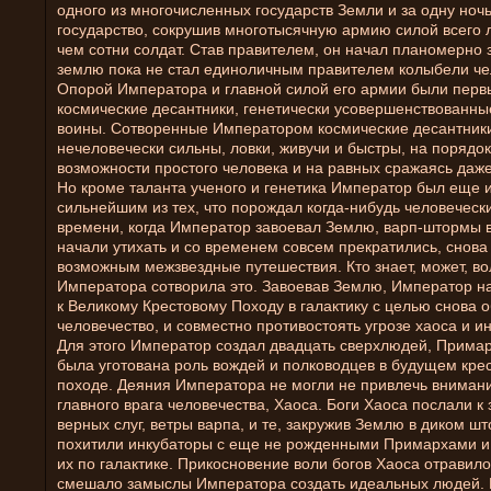
одного из многочисленных государств Земли и за одну ночь
государство, сокрушив многотысячную армию силой всего
чем сотни солдат. Став правителем, он начал планомерно 
землю пока не стал единоличным правителем колыбели че
Опорой Императора и главной силой его армии были перв
космические десантники, генетически усовершенствованны
воины. Сотворенные Императором космические десантник
нечеловечески сильны, ловки, живучи и быстры, на порядо
возможности простого человека и на равных сражаясь даж
Но кроме таланта ученого и генетика Император был еще 
сильнейшим из тех, что порождал когда-нибудь человечески
времени, когда Император завоевал Землю, варп-штормы в
начали утихать и со временем совсем прекратились, снова
возможным межзвездные путешествия. Кто знает, может, во
Императора сотворила это. Завоевав Землю, Император на
к Великому Крестовому Походу в галактику с целью снова 
человечество, и совместно противостоять угрозе хаоса и и
Для этого Император создал двадцать сверхлюдей, Примар
была уготована роль вождей и полководцев в будущем кре
походе. Деяния Императора не могли не привлечь вниман
главного врага человечества, Хаоса. Боги Хаоса послали к
верных слуг, ветры варпа, и те, закружив Землю в диком ш
похитили инкубаторы с еще не рожденными Примархами и
их по галактике. Прикосновение воли богов Хаоса отравил
смешало замыслы Императора создать идеальных людей.