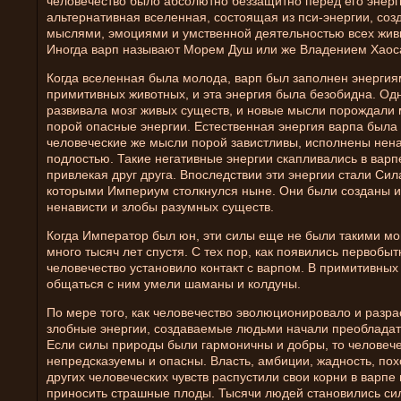
человечество было абсолютно беззащитно перед его энерг
альтернативная вселенная, состоящая из пси-энергии, со
мыслями, эмоциями и умственной деятельностью всех жив
Иногда варп называют Морем Душ или же Владением Хаос
Когда вселенная была молода, варп был заполнен энерги
примитивных животных, и эта энергия была безобидна. Од
развивала мозг живых существ, и новые мысли порождали
порой опасные энергии. Естественная энергия варпа была
человеческие же мысли порой завистливы, исполнены нен
подлостью. Такие негативные энергии скапливались в варп
привлекая друг друга. Впоследствии эти энергии стали Сил
которыми Империум столкнулся ныне. Они были созданы из
ненависти и злобы разумных существ.
Когда Император был юн, эти силы еще не были такими м
много тысяч лет спустя. С тех пор, как появились первобы
человечество установило контакт с варпом. В примитивны
общаться с ним умели шаманы и колдуны.
По мере того, как человечество эволюционировало и разра
злобные энергии, создаваемые людьми начали преобладать
Если силы природы были гармоничны и добры, то человече
непредсказуемы и опасны. Власть, амбиции, жадность, пох
других человеческих чувств распустили свои корни в варпе
приносить страшные плоды. Тысячи людей становились сил