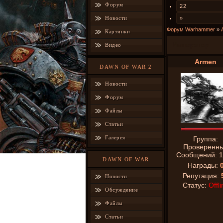
Форум
22
Новости
»
Форум Warhammer
»
Картинки
Император
Видео
Armen
DAWN OF WAR 2
Новости
Форум
Файлы
Статьи
Галерея
Группа:
Проверенн
Сообщений:
1
DAWN OF WAR
Награды:
Репутация:
Новости
Статус:
Offli
Обсуждение
Файлы
Статьи