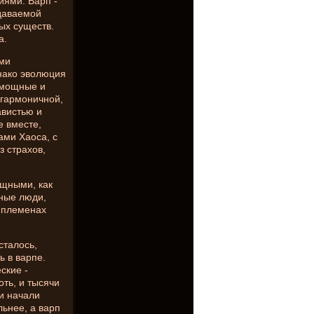
иями. Варп -
здаваемой
ых существ.
а.
ями
нако эволюция
 мощные и
 гармоничной,
авистью и
е вместе,
ами Хаоса, с
 страхов,
ощными, как
тные люди,
х племенах
сталось,
 в варпе.
ские -
оть, и тысячи
 и начали
ьнее, а варп