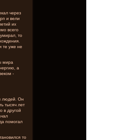
екал через
рп и вели
летий их
имо всего
умирал, то
рождения.
 те уже не
ы мира
нергию, а
веком -
и людей. Он
ть тысяч лет
о в другой
ачал
да помогал
тановился то