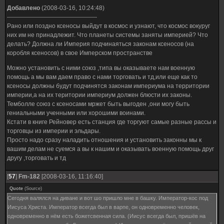
Добавлено
(2008-03-16, 10:24:48)
---------------------------------------------
Рано или поздно ксеносы выйдут в космос и узнают, что космос вокуруг
них им не принадлежит. Что планеты системы заняты империей? Что
делать? Должна ли Империя подчинаяться законам ксеносов (на
коробля ксеносов) в свое Имперском пространстве
Можно установить с ними союз ,типа вы оказываете нам военную
помощь а мы вам даем право с нами торговать и тд,или еще как то
ксеносы должны будут подчинятся законам империума на территории
империи,а на их територии империум должен блюсти их законы.
Темболле союз с ксеносами мржет быть выгоден ,они могу быть
гениальными ученными или хорошими воинами.
Кстати в книге Рейновер есть станция где торгуют самые разные рассы и
торговцы из империи и эльдары.
Просто надо сразу наладить отношения и установить законны мы к
вашим делам не суемся а вы к нашим и оказывать военную помощь друг
другу ,торговать и тд
[
57
]
Fm-182
[2008-03-16, 11:16:40]
Quote
(
Source
)
Сегодня валялся на диване и вот шо пришло мне в башку. Император-кос под
Иисуса Христа. Император всегда был в варпе, он одновременно человек,
одновременно в нём есть божетсвенная сила. (Иисус всегда был, пришёв на