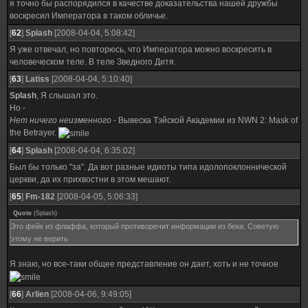
я точно бы распорядился в качестве доказательства нашей дружбы
воскресил Императора в таком обличье.
[
62
]
Splash
[2008-04-04, 5:08:42]
Я уже отвечал, но повторюсь, что Императора можно воскресить в
человеческом теле. В теле Зведного Дитя.
[
63
]
Latiss
[2008-04-04, 5:10:40]
Splash
, Я слышал это.
Но -
Нет ничего неизменного
- Вывеска Тэйской Академии из NWN 2: Mask of
the Betrayer.
[
64
]
Splash
[2008-04-04, 6:35:02]
Был бы только "за". Да вот разные идиоты типа идолопоклоннической
церкви, да их прихвостни в этом мешают.
[
65
]
Fm-182
[2008-04-05, 5:06:33]
Quote
(
Splash
)
Это фейк из флаффа, который противоречит информации из бека. Советую
этому не верить
Я знаю, но все-таки общее представление он дает, хоть и не точное
[
66
]
Arlien
[2008-04-06, 9:49:05]