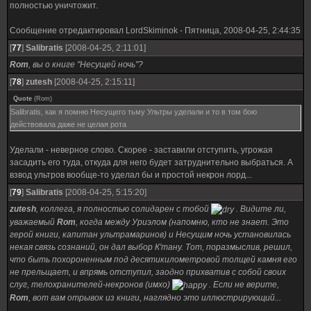
полностью уничтожит.
Сообщение отредактировал
LordSkiminok
-
Пятница, 2008-04-25, 2:44:35
[
77
]
Salibratis
[2008-04-25, 2:11:01]
Rom
, вы о книге "Несущей ночь"?
[
78
]
zutesh
[2008-04-25, 2:15:11]
Quote
(
Rom
)
Salibratis, как я помню Несущего тьму Ультры уделали и то в том бою
действовала даже не целая рота
Уделали - неверное слово. Скорее - заставили отступить, угрожая
засадить его туда, откуда для него будет затруднительно выбраться. А
взвод ультров вообще-то уделал бы и простой некрон лорд...
[
79
]
Salibratis
[2008-04-25, 5:15:20]
zutesh
, коллега, я полностью солидарен с тобой
. Видите ли,
уважаемый
Rom
, когда между Уриэлом (напомню, кто не знает. Это
герой книги, капитан ультрамаринов) и Несущим ночь установилась
некая связь сознаний, он дал выбор К'тану. Тот, поразмыслив, решил,
что быть похороненным под десятикилометровой толщей камня его
не прельщает, и впрямь отступил, заодно прихватив с собой своих
слуг, телохранителей-некронов (имхо)
. Если не верите,
Rom
, вот вам отрывок из книги, наглядно это иллюстрирующий...