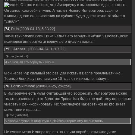
. Оттого и говорю, что Империуму в нынешнем виде не выжить.
Он загнал сам себя в тупик. А насчет Нового Императора: судя по
книгам, одного его появления на публике будет достаточно, чтобы его
"узнали".
[
74
]
Pain
[2008-04-13, 5:33:22]
Такие технологии блин ! И че нельзя его вернуть к жизни ? Позвать всех
псайкеров империума ,и вернуть его душу из варпа !
[
75
]
_Archer_
[2008-04-24, 11:07:22]
Quote
(
deniskrut
)
И че нельзя его вернуть к жизни
м он через чур сильный это раз. два искать в Варпе проблематично,
Тёмные Боги ищут его там уже 10тыс.лет и никак не найдут...
[
76
]
LordSkiminok
[2008-04-25, 2:42:50]
В Империуме есть культ считающий что воскресить Императора можно
только отключив его от Золотого Трона. Как бы он не даёт ему полностью
умереть и реинкорнировать. Их преследуют как еретиков но кто знает
может они и правы....
Quote
(
Salibratis
)
В любом случае, в открытую с Найтбрингером ему не выстоять
Не смеши меня Император его на клочки порвёт, возможно даже