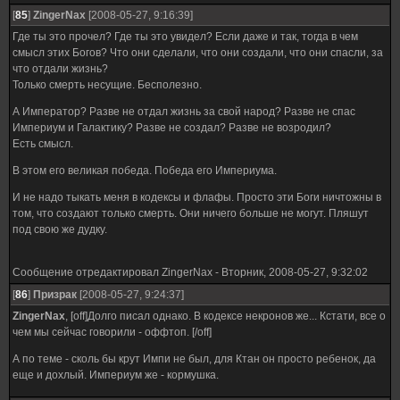
[
85
]
ZingerNax
[2008-05-27, 9:16:39]
Где ты это прочел? Где ты это увидел? Если даже и так, тогда в чем
смысл этих Богов? Что они сделали, что они создали, что они спасли, за
что отдали жизнь?
Только смерть несущие. Бесполезно.
А Император? Разве не отдал жизнь за свой народ? Разве не спас
Империум и Галактику? Разве не создал? Разве не возродил?
Есть смысл.
В этом его великая победа. Победа его Империума.
И не надо тыкать меня в кодексы и флафы. Просто эти Боги ничтожны в
том, что создают только смерть. Они ничего больше не могут. Пляшут
под свою же дудку.
Сообщение отредактировал
ZingerNax
-
Вторник, 2008-05-27, 9:32:02
[
86
]
Призрак
[2008-05-27, 9:24:37]
ZingerNax
, [off]Долго писал однако. В кодексе некронов же... Кстати, все о
чем мы сейчас говорили - оффтоп. [/off]
А по теме - сколь бы крут Импи не был, для Ктан он просто ребенок, да
еще и дохлый. Империум же - кормушка.