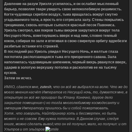
Давление на разум Уриэля усилилось, и он ослабил мысленный
барьер, позволяя твари увидеть свою непоколебимую решимость.
Когти чудовища скребли воздух, тьма вращалась вокруг смутно
угадываемого тела, а ярость его сотрясала залу. Стены покрылись
трещинами, сквозь которые сыпался красный песок Павониса.
Уриэль смотрел, как покров тьмы вихрем закрутился вокруг тела
Несущего Ночь, взметнувшись вверх и над ним, словно темный
кокон, собирая по зале и втягивая в свою свирепую орбиту вдребезги
разбитые останки его стражей.
В последний раз Уриэль увидел Несущего Ночь, и желтые глаза
поглотила расползающаяся тьма его призрачного савана. Зала
наполнилась чудовищным шипением, черный вихрь рванулся вверх,
ударив в золотую верхушку потолка и расколотив ее на тысячу
кусков.
Затем он исчез.
ИМХО, сдается мне,
zutesh
, что он всё же выбрался на волю. Что же до
моего мнения насчёт Императов vs Несущий ночь, то, думается мне, в
открытую он всё же проиграл бы К'тану. Конечно, другое дело
закрытое помещение=) но тогда многолюбимому космодесанту и
имперцам Императору пришлось бы и собой пожертвовать.
Хотя...что говорить, Найтбрингер хоть и бессмертен, но быть
может и не совсем. Ему нужна потпитка. В Данном случае, следуя
книге, можно сделать вывод,что он её получил, мало, но получил: и от
Ультров и от эльдаров