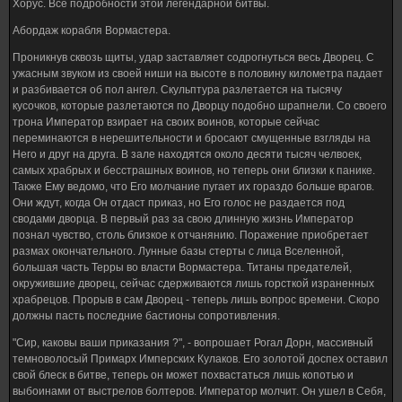
Хорус. Все подробности этой легендарной битвы.
Абордаж корабля Вормастера.
Проникнув сквозь щиты, удар заставляет содрогнуться весь Дворец. С
ужасным звуком из своей ниши на высоте в половину километра падает
и разбивается об пол ангел. Скульптура разлетается на тысячу
кусочков, которые разлетаются по Дворцу подобно шрапнели. Со своего
трона Император взирает на своих воинов, которые сейчас
переминаются в нерешительности и бросают смущенные взгляды на
Него и друг на друга. В зале находятся около десяти тысяч челвоек,
самых храбрых и бесстрашных воинов, но теперь они близки к панике.
Также Ему ведомо, что Его молчание пугает их гораздо больше врагов.
Они ждут, когда Он отдаст приказ, но Его голос не раздается под
сводами дворца. В первый раз за свою длинную жизнь Император
познал чувство, столь близкое к отчанянию. Поражение приобретает
размах окончательного. Лунные базы стерты с лица Вселенной,
большая часть Терры во власти Вормастера. Титаны предателей,
окружившие дворец, сейчас сдерживаются лишь горсткой израненных
храбрецов. Прорыв в сам Дворец - теперь лишь вопрос времени. Скоро
должны пасть последние бастионы сопротивления.
"Сир, каковы ваши приказания ?", - вопрошает Рогал Дорн, массивный
темноволосый Примарх Имперских Кулаков. Его золотой доспех оставил
свой блеск в битве, теперь он может похвастаться лишь копотью и
выбоинами от выстрелов болтеров. Император молчит. Он ушел в Себя,