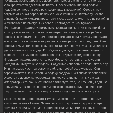
неузнаваемости. Огромные двери-сфинктеры растянуты по стенам,
котоыре кажется сделаны из плоти. Просвечивающие под полом
подобия вен несут в себе реки крови вдоль всех путей. Озера слизи
покрывают собой дороги из языков. Искаженные крылатые существа,
раньше бывшие людьми, проелтают сквозь арки, сложенные из костей, и
усаживаются на выступы из ребер. Космодесантники в ужасе.
Император старается успокоить их, ментально вытягивая их них боязнь
этого ужасного места. Также он не перестает сканировать корабль в
поисках свои Примархов. Император отмечает след Хоруса и понимает
всю сущность заключенного ужасного договора и его последствия. Они
проходят мимо ям, которые зияют как глотки в полу, звуча эхом далеких
ударов гигантского сердца. Их обдают водопады зловонной жидкости,
которая потоками низвергается на них с обрыва выеденного хряща.
Иногда до них доносятся отголоски боев, но поспешив на звук, они
находят лишь пустые коридоры. Радужные испарения заслоняют обзор.
Тучи насекомых роятся вокруг и забивают собой воздуховоды. Они
переключаются на внутренню подачу воздуха. Суетливые череполикие
существа в доспехах Космоедсантников устраивают на них засады.
Император и его воины отбивают атаки мутантов, но Его бойцы один за
одним гибнут. В конце концов Император остается один, и лишь тогда
Ему позволено прекратить плутать по коридорам и войти к Хорусу.
Ужасная картина предстает Ему. Вормастер стоит, попирая ногами
изломанное тело Ангела. За его спиной истерзанная Терра - теперь
игрушка для сил Хаоса. Зал заполнен телами Космодесантников. Лицо
Хоруса светится внутренним ужасным красным светом. Раздается голос