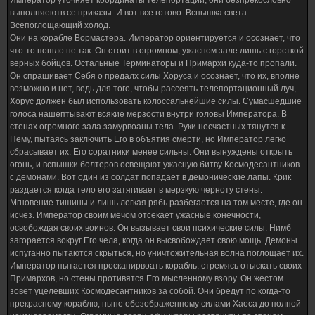
выполняеютв се приказы. И вот все готово. Вспышка света.
Всепоглощающий холод.
Они на корабле Вормастера. Император ориентируется и осознает, что
что-то пошло не так. Он стоит в огромном, ужасном зале лишь с горсткой
верных бойцов. Остальные Терминаторы и Примархи куда-то пропали.
Он спрашивает Себя о предалх силы Хоруса и осознает, что их, вполне
возможно и нет, ведь для того, чтобы рассеять телепортационный луч,
Хорус должен был использовать колоссальнейшие силы. Сумасшедшие
голоса нашептывают всякие мерзости внутри головы Императора. В
стенах огромного зала замурвоаны тела. Руки несчастных тянутся к
Нему, пытаясь заключить Его в объятия смерти, но Император легко
сбрасывает их. Его соратники менее сильны. Они вынуждены открыть
огонь, и вспышки болтеров освещают ужасную битву Космодесантников
с демонами. Вот один из солдат попадает в демонические лапы. Крик
раздается когда тело его затягивает в мерзкую черноту стены.
Мгновение тишины и лишь легкая рябь разбегается на том месте, где он
исчез. Император своим мечом отсекает ужасные конечности,
освобождая своих воинов. Он вызывает свои психические силы. Нимб
загорается вокруг Его чела, когда он высвобождает свою мощь. Демоны
испуганно пытаются скрыться, но уничтожительная волна поглощает их.
Император пытается просканирвоать корабль, стремясь отыскать своих
Примархов, но стены противятся Его мысленному взору. Он жестом
зовет уцелевших Космодесантников за собой. Они бредут по когда-то
прекрасному кораблю, ныне обезображенному силами Хаоса до полной