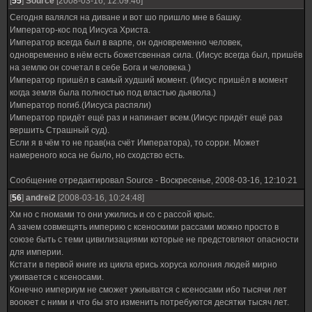
[
55
]
Source
[2008-03-16, 12:09:46]
Сегодня валялся на диване и вот шо пришло мне в башку.
Император-кос под Иисуса Христа.
Император всегда был в варпе, он одновременно человек,
одновременно в нём есть божетсвенная сила. (Иисус всегда был, пришёв
на землю он сочетал в себе Бога и человека.)
Император пришёл в самый худший момент. (Иисус пришёл в момент
когда земля была полностью под властью дьявола.)
Император погиб.(Иисуса распяли)
Император придёт ещё раз и напинает всем.(Иисус придёт ещё раз
вершить Страшный суд).
Если я в чём то не прав(на счёт Императора), то сорри. Может
намереного коса не было, но сходство есть.
Сообщение отредактировал
Source
-
Воскресенье, 2008-03-16, 12:10:21
[
56
]
andrei2
[2008-03-16, 10:24:48]
Хм но с гномами то они ужились и со с рассой крыс.
А зачем совмещять империю с ксеноскими рассами можно просто в
союзе быть с теми цивилизациями которые не предстовляют опасности
для империи.
Кстати в первой книге из цикла ерись хоруса колония людей мирно
уживается с ксеносами.
Конечно империум не сможет ужиыватся с ксеносами ибо тысячи лет
вооюет с ними и что бы это изменить потребуются десятки тысяч лет.