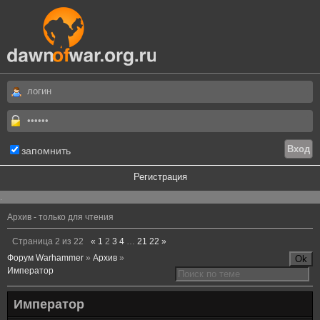
запомнить
Регистрация
.
Архив - только для чтения
Страница
2
из
22
«
1
2
3
4
…
21
22
»
Форум Warhammer
»
Архив
»
Император
Император