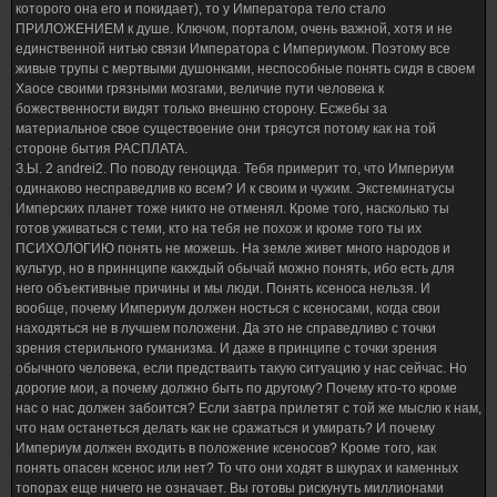
которого она его и покидает), то у Императора тело стало
ПРИЛОЖЕНИЕМ к душе. Ключом, порталом, очень важной, хотя и не
единственной нитью связи Императора с Империумом. Поэтому все
живые трупы с мертвыми душонками, неспособные понять сидя в своем
Хаосе своими грязными мозгами, величие пути человека к
божественности видят только внешню сторону. Есжебы за
материальное свое существоение они трясутся потому как на той
стороне бытия РАСПЛАТА.
З.Ы. 2 andrei2. По поводу геноцида. Тебя примерит то, что Империум
одинаково несправедлив ко всем? И к своим и чужим. Экстеминатусы
Имперских планет тоже никто не отменял. Кроме того, насколько ты
готов уживаться с теми, кто на тебя не похож и кроме того ты их
ПСИХОЛОГИЮ понять не можешь. На земле живет много народов и
культур, но в приннципе какждый обычай можно понять, ибо есть для
него объективные причины и мы люди. Понять ксеноса нельзя. И
вообще, почему Империум должен носться с ксеносами, когда свои
находяться не в лучшем положени. Да это не справедливо с точки
зрения стерильного гуманизма. И даже в принципе с точки зрения
обычного человека, если предстваить такую ситуацию у нас сейчас. Но
дорогие мои, а почему должно быть по другому? Почему кто-то кроме
нас о нас должен забоится? Если завтра прилетят с той же мыслю к нам,
что нам останеться делать как не сражаться и умирать? И почему
Империум должен входить в положение ксеносов? Кроме того, как
понять опасен ксенос или нет? То что они ходят в шкурах и каменных
топорах еще ничего не означает. Вы готовы рискунуть миллионами