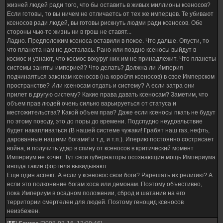
жизней людей ради того, что бы оставить в живых миллионы ксеносов?
Если готовы, то вы ничем не отличаетсь от тех же имперцев. Те убивают
ксеносов ради людей, вы готовы рискнуть людми ради ксеносов. Обе
стороны чью-то жизнь ни в грош не ставят...
Ладно. Предположим ксеноса оставили в покое. Что далше. Опусти, то
что планета нам не досталась. Рано или поздно ксеносы выйдут в
космос и узнают, что космос вокуруг них им не принадлежит. Что планеты
системы заняты империей? Что делать? Должна ли Империя
подчинаяться законам ксеносов (на коробля ксеносов) в свое Имперском
пространстве? Или ксеносам отдать и систему? А если затра они
прилет в другую систему? Какие права давать ксеносам? Заметим, что
объем прав людей очень сильно варьируеться от статуса и
местожительства? Какой объем прав? Даже если ксеносы пкать не будут
по этому поводу, это до поры до времени. Подспудно неудовльствие
будет накапливаться (В нашей системе чужаки! Грабят наш газ, нефть,
дарованные нашими богами! и т.д. и т.п.). Иперию постоянно сострясает
война, и получить удар в спину от ксеносов в критический момент
Империум не хочет. Тут свои губернаторы осознающие мощь Империума
иногда такие фортеля выкидывают.
Еще один аспект. А если у ксеновос свои боги? Рарешать их религию? А
если это полконение богам хоса или демонам. Поэтому объестивно,
пока Империум в осадном положении, сброд и шатание на его
территории смертелен для людей. Поэтому геноцид ксеносов
неизбежен.