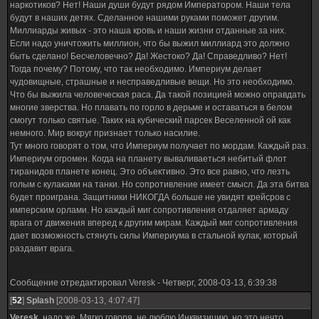
наркотиков? Нет! Наши души будут рядом Императором. Наши тела
будут в наших детях. Сделанное нашими руками поможет другим.
Миллиарды живых - это наша кровь и наши жизни отданные за них.
Если надо уничтожить миллион, что бы выжил миллиард это должно
быть сделано! Бесчеловечно? Да! Жестоко? Да! Справедливо? Нет!
Тогда почему? Потому, что так необходимо. Империум делает
чудовищные, страшные и несправедливые вещи. Но это необходимо.
Что бы выжила человеческая раса. Да такой позицией можно оправдать
многие зверства. Но плавать по горло в дерьме и оставаться в белом
смогут только святые. Таких на кубический парсек Веселенной ой как
немного. Мир вокруг признает только насилие.
Тут много говорят о том, что Империум получает по мордам. Каждый раз.
Империум огромен. Когда на планету вываливаеться небитый флот
тиранидов планете конец. Это объективно. Это все равно, что лезть
голым с кулаками на танки. Но сопротивление имеет смысл. Да эта битва
будет проиграна. Защитники НИКОГДА больше не увидят крейсров с
имперским орлами. Но каждый миг сопротивления отдаляет армаду
врага от движения вперед к другим мирам. Каждый миг сопротивления
дает возможность стянуть силы Империума в стальной кулак, который
раздавит врага.
Сообщение отредактировал
Veresk
-
Четверг, 2008-03-13, 6:39:38
[
52
]
Splash
[2008-03-13, 4:07:47]
Veresk
, надо же. Мягко говоря, не люблю Инквизицию, но это нечто.