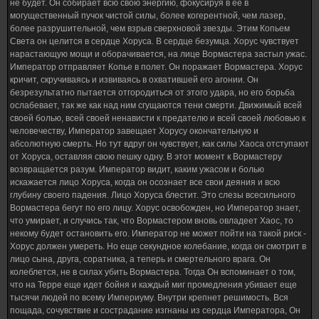
не будет. Он собирает всю свою энергию, фокусируя в ее в
могущественный пучок чистой силы, более когерентной, чем лазер,
более разрушительной, чем взрыв сверхновой звезды. Этим Копьем
Света он целится в сердце Хоруса. В сердце безумца. Хорус чувствует
нарастающую мощи и оборачивается, на лице Вормастера застыл ужас.
Император отправляет Копье в полет. Он поражает Вормастера. Хорус
кричит, скручиваясь и извиваясь в охватившей его агонии. Он
безрезультатно пытается отгородиться от этого удара, но его борьба
ослабевает, так же как над ним сгущаются тени смерти. Движимый всей
своей болью, всей своей ненависти к предателю и всей своей любовью к
человечеству, Император завещает Хорусу окончательную и
абсолютную смерть. Но тут вдруг он чувствует, как силы Хаоса отступают
от Хоруса, оставляя свою пешку одну. В этот момент к Вормастеру
возвращается разум. Император видит, каким ужасом и болью
искажается лицо Хоруса, когда он осознает все свои деяния и всю
глубину своего падения. Лицо Хоруса блестит. Это слезы всесильного
Вормастера бегут по его лицу. Хорус освобожден, но Император знает,
что умирает, и случись так, что Вормастером вновь овладеет Хаос, то
некому будет остановить его. Император не может пойти на такой риск -
Хорус должен умереть. Но еще секундное колебание, когда он смотрит в
лицо сына, друга, соратника, а теперь и смертельного врага. Он
колеблется, не в силах убить Вормастера. Тогда Он вспоминает о том,
что на Терре еще идет бойня и каждый миг промедления убивает еще
тысячи людей по всему Империуму. Внутри крепнет решимость. Вся
пощада, сочувствие и сострадание изгнаны из сердца Императора, Он