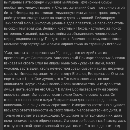
выпущены в атмосферу и убивают миллионы, фузионные бомбы
необратимо уродуют планету. Сколько же знаний будет потеряно в этой
битве! Император вспоминает медленную, исступленно-кропотливую
работу техно-священников по поиску древних знаний. Библиариум
Технологий в огне, информационные ядра плавятся, не перенося столь
высокой температуры. Великий Крестовый Поход, настолько же поиск
потерянных знаний, насколько война за объединение человеческих
миров, подошел к концу. Предательство Вормастера тому самое самое
большое подтверждение и самая жирная точка на страницах истории.
"Сир, каковы ваши приказания ?", - раздается сладкий глас из
прекрасных уст Сангвиниуса. Ангелокрылый Примарх Кровавых Ангелов
взирает на своего Отца не лицом, ныне оно - ужасная маска, маска
ужасной, застывшей, столь неуместной среди смерти и грязи, неземной
красоты. Император знает, что они ждут Его слов, Его приказов. Они все
еще верят в Него. Они думаю, что в Его силах спасти их, но они
ошибаются. Хорус - самый великий воин челвоечества. И кому об этом
лучше знать, если не его Отцу ? В плане Вормастера нету ни одного
просчета, знает Император, если только Хорус не сошел с ума. Он
взирает с трона вниз и видит безграничные доверие и преданность
написанные на лицах своих соратников. Император явственно ощущает
весь груз ответственности на своих плечах. Человечество - его дитя, и
только он в ответе за всех дюдей. Он должен пытаться спасти их, даже
если понимает свою обреченность. Император бросает свой взгляд даль
и отпускает свой просветленный разум в полет. Его взгляд плыет над