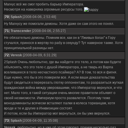
Магнусом, а мои войска в сети управятся с демонами, тогда, возможно, мой
Магнус всё же смог пробить барьер Императора.
план все еще можно будет выполнить.
Несмотря на наверняка огромные ресурсы того.
[
70
]
Splash
[2008-04-06, 2:53:48]
Ну Магнусу же помогали демоны. Хотя даже он сам этого не понял.
[
71
]
Transcender
[2008-04-06, 2:55:27]
Не обязательно демоны. Помним все, как он в "Лживых богах" к Гору
стучался, принося в жертву по рабу в секунду? Тут наверное также. Хотя
принципиальной разницы нет.
[
72
]
Veresk
[2008-04-09, 6:31:29]
2Splash Очень любопытно, где вы найдете это тело, а потом как будите
объяснять, что это тело с душой Императора, а не тварь из Варпа
вселившееся в тело несчастного псайкера? А? В том, то вся и фигня.
Еще нужно, что бы в это поверили все. А если ваши доказательства
будут сводиться к перерезать глотку оппонентам, то разразиться жуткая
гражданская война между уверовашими, что Император вернулся, и что
нет. Мало того, в такой ситуации очень многие правители объявят о
своей незвисмости. Империум просто развалется. Поэтому теже
монодоминанты всячески всталяют палки в колеса торианцам, хотя
вроде и те и другие в Инквизиции состоят.
И потом, если бы Император мог вернуться, он бы уже вернулся.
[
73
]
Splash
[2008-04-09, 11:35:08]
Veresk
, любопытно, но я уже об этом говорил, причем несколько раз