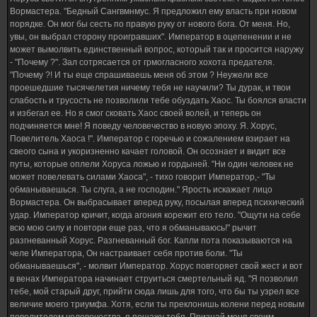
Вормастера. "Бедный Сангвмнмус. Я предложил ему власть при новом
порядке. Он мог бы сесть по правую руку от нового бога. От меня. Но,
увы, он выбрал сторону проигравших". Император в оцепенении и не
может вымолвить единственный вопрос, который так и просится наружу
- "Почему ?". Зал сотрясается от грмогласного хохота предателя.
"Почему ?! И ты еще спрашиваешь меня об этом ? Неужели все
проешедшие тысячелетия ничему тебя не научили? Ты дурак, и твои
слабость и трусость не позволили тебе обуздать Хаос. Ты боялся власти
и избегал ее. Но я смог сковать Хаос своей волей, и теперь он
подчиняется мне! Я поведу человечество в новую эпоху. Я. Хорус,
Повелитель Хаоса !". Император с горечью и сожалением взирает на
свеого сына и укоризненно качает головой. Он осознает и видит все
путы, которые оплели Хоруса ложью и гордыней. "Ни один человек не
может повелевать силами Хаоса", - тихо говорит Император,- "Ты
обманываешься. Ты слуга, а не господин." Ярость искажает лицо
Вормастера. Он выбрасывает вперед руку, посылая вперед психический
удар. Император кричит, когда агония корежит его тело. "Ощути на себе
всю мою силу и повтори еще раз, что я обманываюсь!" рычит
разгневанный Хорус. Разгневанный бог. Капли пота показываются на
челе Императора, Он настраивает себя против боли. "Ты
обманываешься", - молвит Император. Хорус повторяет свой жест и вот
в венах Императора начинает струиться смертельный яд. "Я позволил
тебе, мой старый друг, прийти сюда лишь для того, что бы ты узрел все
величие моего триумфа. Хотя, если ты преклонишь колени перед новым
повелителем человечества, я пощажу тебя. Признай меня своим