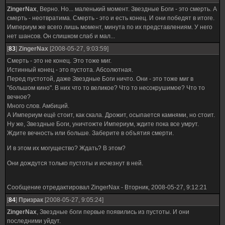
ZingerNax
, Верно. Но... маленький момент. Звездные Боги - это смерть. А
смерть - неотвратима. Смерть - это и есть конец. И они победят в итоге.
Империум же всего лишь момент, минута по их представлениям. У него
нет шансов. Он слишком слаб и мал...
[
83
]
ZingerNax
[2008-05-27, 9:03:59]
Смерть - это не конец. Это тоже миг.
Истинный конец - это пустота. Абсолютная.
Перед пустотой, даже Звездные Боги ничто. Они - это тоже миг в
"большом кино". В них что то великое? Что то несокрушимое? Что то
вечное?
Много слов. Амбиций.
А Империум ещё стоит, как скала. Дрожит, осыпается камнями, но стоит.
Ну же, Звездные Боги, уничтожте Империум, ждите пока все умрут.
Ждите вечность или больше. Заберите в объятия смерти.
И в этом их могущество? Ждать? В этом?
Они дождутся только пустоты и исчезнут в ней.
Сообщение отредактировал
ZingerNax
-
Вторник, 2008-05-27, 9:12:21
[
84
]
Призрак
[2008-05-27, 9:05:24]
ZingerNax
, Звездные боги первые появились из пустоты. И они
последними уйдут.