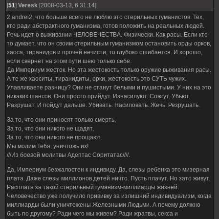
[
51
]
Veresk
[2008-03-13, 6:31:14]
2 andrei2, что больше всего не люблю это стерильных гуманистов. Тех,
кто ради абстрактного гуманизма, готов положить на реальных людей.
Речь идет о выживании ЧЕЛОВЕЧЕСТВА. Физически. Как расы. Если кто-
то думает, что он своим стерильным гуманизмом остановить орды орков,
хаоса, тиранидов и прочей нечисти, то глубоко ошибается. И хорошо,
если свернет на этом пути шею только себе.
Да Империум жесток. Но эта жестокость только оружие выживания расы.
А те же хаоситы, тиранидиты, орки, жестокость это СУТЬ чужих.
Улавливаете разницу? Они не станут белыми и пушистыми. У них на это
никаких шансов. Они просто прийдут. Изнасилуют. Сожгут. Убьют.
Разрушат. И пойдут дальше. Убивать. Насиловать. Жечь. Резрушать.
За то, что они приносят только смерть,
За то, что они никого не щадят,
За то, что они никого не прощают,
Мы молим Тебя, уничтожь их!
///Из боевой молитвы Адептас Соритатас////.
Да, Империум безжалостен к индивиду. Да, слезы ребенка это мизерная
плата. Даже слезы миллионов детей ничто. Пусть плачут. Но зато живут.
Расплата за такой стерильный гуманизм-миллиарды жизней.
Человечество уже получило прививку за излишний индивидуализм, когда
миллиарды были уничтожены Железными Людьми. А почему должно
быть по другому? Ради чего мы живем? Ради жратвы, секса и