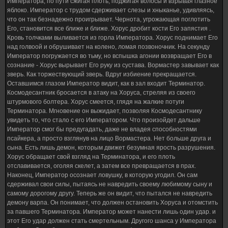
Императора, по пути сжигая плоть, поджигая волосы и взрывая глазное
яблоко. Император с трудом сдерживает слезы и хныканье, удивляясь,
что он так безнадежно проигрывает. Чернота, угрожающая поглотить
Его, становится все ближе и ближе. Хорус дробит кости Его запястия .
Кровь толчками выливается из горла Императора. Хорус поднимает Его
над голвоой и обрушивает на колено, ломая позвоночник. На секунду
Император погружается во тьму, но вспышка агонии возвращает Его в
сознание - Хорус вырывает Его руку из сустава. Вормастер завывает как
зверь. Как торжествующий зверь. Вдруг избиение прекращается.
Оставшимся глазом Император видит, как в зал входит Терминатор.
Космодесантник бросается в атаку на Хоруса, стреляя из своего
штурмового болтера. Хорус смеется, глядя на жалкие потуги
Терминатора. Мгновение он выжидает, позволяя Космодесантнику
увидеть то, что стало с его Императором. Что произойдет дальше
Император смог бы предугадать, даже не владея способностями
псайкера, а просто взглянув на лицо Вормастера. Нет больше друга и
сына. Есть лишь демон, которым движет безумная ярость разрушения.
Хорус обращает свой взгляд на Терминатора, и его плоть
отславивается, оголяя скелет, а затем все превращается в прах.
Наконец, Император осознает ловушку, в которую угодил. Он сам
сдерживал свои силы, пытаясь не навредить своему любимому сыну и
самому дорогому другу. Теперь же он видит, что пытался не навредить
демону варпа. Он понимает, что должен остановить Хоруса и отомстить
за павшего Терминатора. Император может нанести лишь один удар. и
этот Его удар должен стать смертельным. Другого шанса у Императора