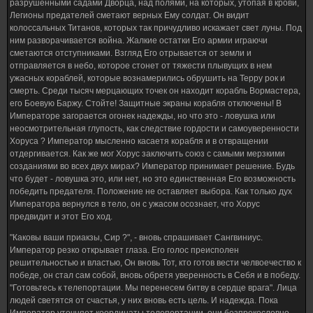
разрушенными садами Дворца, над полями, на которых, утопая в крови,
Легионы предателей сметают верных Ему солдат. Он видит
колоссальных Титанов, которых так причудливо искажает свет луны. Под
ним разворачивается война. Жалкие остатки Его армии играючи
сметаются отступниками. Взгляд Его отрывается от земли и
отправляется в небо, которое стонет от тяжести плывущих в нем
ужасных кораблей, которые вознамерились обрушить на Терру рок и
смерть. Среди тысяч мерцающих точек он находит корабль Вормастера,
его Боевую Баржу. Стойте! Защитные экраны корабля отключены! В
Императоре загорается огонек надежды, но что это - ловушка или
неосмотрительная глупость, как следствие гордости и самоуверенности
Хоруса ? Император мысленно касаетя корабля и в отвращении
отдергивается. Как же мог Хорус заключить союз с самыми мерзкими
созданиями во всех двух мирах? Император принимает решение. Будь
что будет - ловушка это, или нет, но это единственная Его возможность
победить предателя. Положение не оставляет выбора. Как только дух
Императора вернулся в тело, он с ужасом осознает, что Хорус
предвидит и этот Его ход.
"Каковы ваши приакзы, Сир ?", - вновь спрашивает Сангвиниус.
Император резко открывает глаза. Его голос преисполен
решительностью и властью, Он вновь Тот, кто готов вести челвоечество к
победе, он стал сам собой, вновь обретя уверенность в Себя и в победу.
"Готовьтесь к телепортации. Мы перенесем битву в сердце врага". Лица
людей светятся от счастья, у них вновь есть цель. И надежда. Пока
Император уточняет координаты телепортации, они безпрекословно