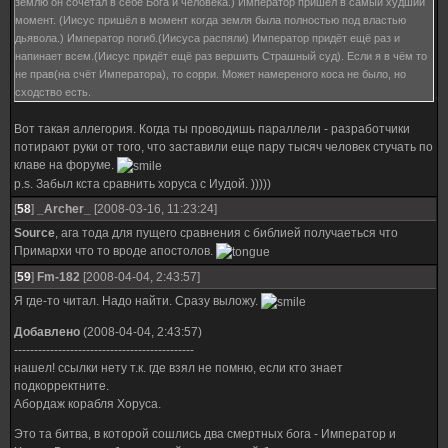
землю он сочетал в себе Бога и человека.) Император пришёл в самый худший
момент. (Иисус пришёл в момент когда земля была полностью под властью
дьявола.) Император погиб.(Иисуса распяли) Император придёт ещё раз и
напинает всем.(Иисус придёт ещё раз вершить Страшный суд). Если я в чём то
не прав(на счёт Императора), то сорри. Может намереного коса не было, но
сходство есть.
Вот такая аллегория. Когда ты проводишь параллели - разработчики
потирают руки от того, что заставили еще пару тысяч человек стучать по
клаве на форуме.
p.s. Забыл кста сравнить хоруса с Иудой. )))))
[
58
]
_Archer_
[2008-03-16, 11:23:24]
Source
, ага тода для пущего сравнения с библией получаеться что
Примархи что то вроде апостолов.
[
59
]
Fm-182
[2008-04-04, 2:43:57]
Я где-то читал. Надо найти. Сразу выложу.
Добавлено
(2008-04-04, 2:43:57)
---------------------------------------------
нашел! ссылки нету т.к. где взял не помню, если кто знает
подкорректните.
Абордаж корабля Хоруса.
Это та битва, в которой сошлись два смертных бога - Император и