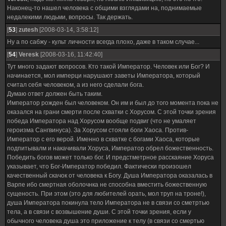
Наконец-то нашел человека с общими взглядами на, поднимаемые
недалекими людьми, вопросы. Так держать.
[
53
]
zutesh
[2008-03-14, 3:58:12]
Ну а по сабжу - культ личности всегда плохо, даже в таком случае...
[
54
]
Veresk
[2008-03-16, 11:42:40]
Тут много задают вопросов. Кто такой Император. Человек или Бог? И
начинается, мол имперци нарушают заветы Императора, который
считал себя человеком, а из него сделали бога.
Думаю ответ должен быть таким.
Император рожден был человеком. Он им и был до того момента пока не
оказался на грани смерти после схватки с Хорусом. С этой точки зрения
победа Императора над Хорусом вообще подвиг (что не умаляет
героизма Сангвинуса). За Хорусом стояли боги Хаоса. Против-
Император с его верой. Именно в схватке с богами Хаоса, которые
подпитывалм и накачивали Хоруса, Император обрел божественность.
Победить богов может только бог. И предстметрное расскаяние Хоруса
указывает, что Бог-Император победил. Фактически произошел
качественный скачок от человека к Богу. Душа Императора оказалась в
Варпе ибо смертная оболочнка не способна вместить божественную
сущеность. При этом (это для любителей орать, мол труп на троне!),
душа Императора покинула тело Императора не в связи со сметртью
тела, а в связи с возвышение души. С этой точки зрения, если у
обычного человека душа это приложение к телу (в связи со смертью