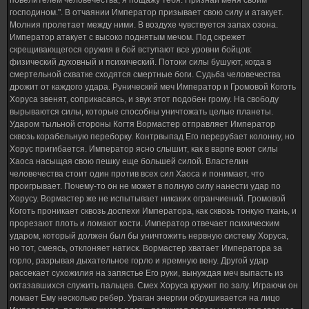
господином.". В отчаянии Император призывает свою силу и атакует.
Молния пролетает между ними. В воздухе чувствуется запах озона.
Император атакует с высоко поднятым мечом. Под скрежет
скрещивающегося оружия в бой вступают все уровни бойцов:
физический духовный и психический. Потоки силы бушуют, когда в
смертельной схватке сходятся смертные боги. Судьба человечества
дрожит от каждого удара. Рунический меч Император и Громовой Коготь
Хоруса звенят, соприкасаясь, и звук этот подобен грому. На свободу
вырываются силы, которые способны уничтожать целые планеты.
Ударом тыльной стороны Когтя Вормастер отправляет Император
сквозь корабельную переборку. Контрвыпад Его перерубает колонну, но
Хорус пригибается. Император ясно слышит, как в варпе воют силы
Хаоса насыщая свою пешку еще большей силой. Властелин
человечества стоит один против всех сил Хаоса и понимает, что
проигрывает. Почему-то он не может в полную силу нанести удар по
Хорусу. Вормастер же не испытывает никаких огранчиений. Громовой
Коготь проникает сквозь доспехи Императора, как сквозь тонкую ткань, и
прорезают плоть и ломают кости. Император отвечает психическим
ударом, который должен был бы уничтожить нервную систему Хоруса,
но тот, смеясь, отклоняет натиск. Вормастер хватает Императора за
горло, разрывая дыхательное горло и яремную вену. Другой удар
рассекает сухожилия на запястье Его руки, вынуждая меч выпасть из
октазавшихся служить пальцев. Смех Хоруса кружит по залу. Играючи он
ломает Ему несколько ребер. Ураган энергии обрушивается на лицо