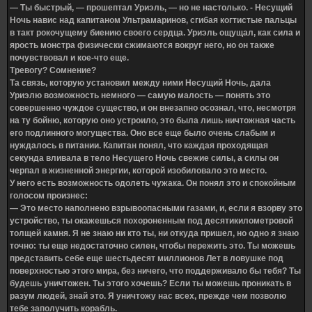
— Ты быстрый, — прошептал Уриэль, — но не настолько. - Несущий
Ночь навис над капитаном Ультрамаринов, сгибая когтистые пальцы
в такт рокочущему биению своего сердца. Уриэль ощущал, как сила и
ярость монстра физически сжимаются вокруг него, но он также
почувствовал и кое-что еще.
Тревогу? Сомнение?
Та связь, которую установил между ними Несущий Ночь, дала
Уриэлю возможность немного — самую малость — понять это
совершенно чуждое существо, и он внезапно осознал, что, несмотря
на ту бойню, которую оно устроило, это была лишь ничтожная часть
его подлинного могущества. Оно все еще было очень слабым и
нуждалось в питании. Капитан понял, что каждая проходящая
секунда вливала в тело Несущего Ночь свежие силы, а силы он
черпал в жизненной энергии, которой изобиловало это место.
У него есть возможность одолеть чужака. Он понял это и спокойным
голосом произнес:
— Это место наполнено взрывоопасными газами, и, если я взорву это
устройство, ты окажешься похороненным под десятикилометровой
толщей камня. Я не знаю ни кто ты, ни откуда пришел, но одно я знаю
точно: ты еще недостаточно силен, чтобы пережить это. Ты можешь
представить себе еще шестьдесят миллионов Лет в ловушке под
поверхностью этого мира, без ничего, что поддерживало бы тебя? Ты
будешь уничтожен. Ты этого хочешь? Если ты можешь проникать в
разум людей, знай это. Я уничтожу нас всех, прежде чем позволю
тебе заполучить корабль.