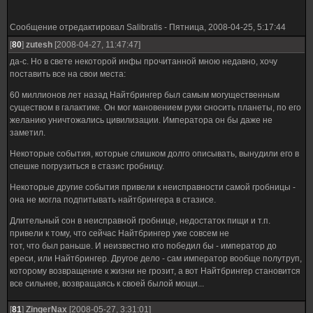
Сообщение отредактировал
Salibratis
-
Пятница, 2008-04-25, 5:17:44
[
80
]
zutesh
[2008-04-27, 11:47:47]
да-с. Но в свете некоторой инфы прочитанной мною недавно, хочу
поставить все на свои места:
60 миллионов лет назад Найтбрингер был самым могущественным
существом в галактике. Он мог мановением руки сносить планеты, по его
желанию уничтожались цивилизации. Императора он бы даже не
заметил.
Некоторые события, которые слишком долго описывать, вынудили его в
спешке погрузиться в стазис гробницу.
Некоторые другие события привели к неисправности самой гробницы -
она не могла подпитывать найтбрингера в стазисе.
Длительный сон в неисправной гробнице, недостаток пищи и т.п.
привели к тому, что сейчас Найтбрингер уже совсем не
тот, что был раньше. И неизвестно кто победил бы - император до
ереси, или Найтбрингер. Другое дело - сам император вообще полутруп,
которому возвращение к жизни не грозит, а вот Найтбрингер становится
все сильнее, возвращаясь к своей былой мощи...
[
81
]
ZingerNax
[2008-05-27, 3:31:01]