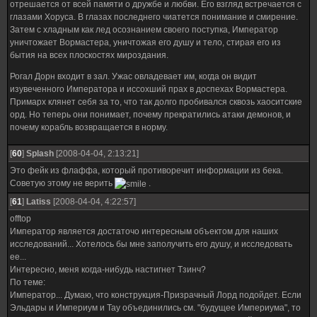
отрешается от всей памяти о дружбе и любви. Его взгляд встречается с
глазами Хоруса. В глазах последнего чиатется понимание и смирение.
Затем с хладным как лед осознанием своего поступка, Император
уничтожает Вормастера, уничтожая его душу и тело, стирая его из
бытия на всех плоскостях мироздания.
Рогал Дорн входит в зал. Ужас овладевает им, когда он видит
изувеченного Императора и иссохший прах в доспехах Вормастера.
Примарх клянет себя за то, что так долго пробивался сквозь хаоситские
орд. Но теперь они понимает, почему прекратились атаки демонов, и
почему корабль возвращается в норму.
[
60
]
Splash
[2008-04-04, 2:13:21]
Это фейк из флаффа, который противоречит информации из бека.
Советую этому не верить
.
[
61
]
Latiss
[2008-04-04, 4:22:57]
offtop
Император является достаточо интересным объектом для наших
исследований... Хотелось бы мне заполучить его душу, и исследовать
ее...
Интересно, меня когда-нибудь настигнет Тзинч?
По теме:
Император... Думаю, что конструкция-Призрачный Лорд подойдет. Если
Эльдары и Империум и Тау объединились см. "будущее Империума", то