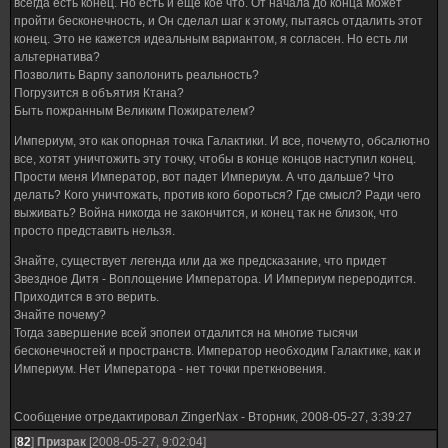
всегда есть конец. Но есть и ещё кое что. От начала до конца может
пройти бесконечность, и Он сделал шаг к этому, пытаясь отдалить этот
конец. Это не кажется идеальным вариантом, я согласен. Но есть ли
альтернатива?
Позволить Варпу заполонить реальность?
Погрузится в объятия Ктана?
Быть пожранным Великим Пожирателем?
Империум, это как опорная точка Галактики. И все, почемуто, обсалютно
все, хотят уничтожить эту точку, чтобы в конце концов наступил конец.
Прости меня Император, вот падет Империум. А что дальше? Что
делать? Кого уничтожать, против кого бороться? Где смысл? Ради чего
выживать? Война никогда не закончится, и конец так не близок, что
просто представить нельзя.
Знайте, существует легенда или да же предсказание, что придет
Звездное Дитя - Воплощение Императора. И Империум переродится.
Приходится в это верить.
Знайте почему?
Тогда завершение всей эпопеи отдалится на многие тысячи
бесконечностей и пространств. Император необходим Галактике, как и
Империум. Нет Императора - нет точки преткновения.
Сообщение отредактировал
ZingerNax
-
Вторник, 2008-05-27, 3:39:27
[
82
]
Призрак
[2008-05-27, 9:02:04]