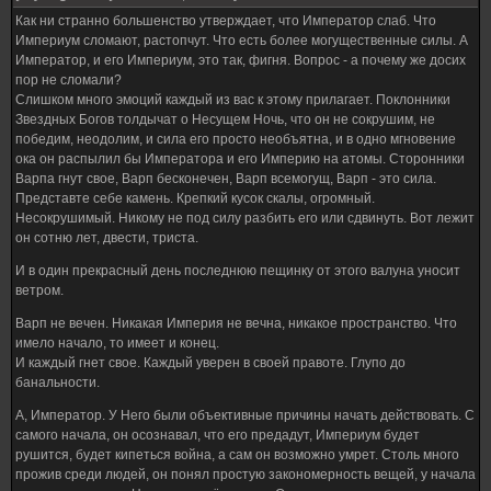
Как ни странно большенство утверждает, что Император слаб. Что
Империум сломают, растопчут. Что есть более могущественные силы. А
Император, и его Империум, это так, фигня. Вопрос - а почему же досих
пор не сломали?
Слишком много эмоций каждый из вас к этому прилагает. Поклонники
Звездных Богов толдычат о Несущем Ночь, что он не сокрушим, не
победим, неодолим, и сила его просто необъятна, и в одно мгновение
ока он распылил бы Императора и его Империю на атомы. Сторонники
Варпа гнут свое, Варп бесконечен, Варп всемогущ, Варп - это сила.
Представте себе камень. Крепкий кусок скалы, огромный.
Несокрушимый. Никому не под силу разбить его или сдвинуть. Вот лежит
он сотню лет, двести, триста.
И в один прекрасный день последнюю пещинку от этого валуна уносит
ветром.
Варп не вечен. Никакая Империя не вечна, никакое пространство. Что
имело начало, то имеет и конец.
И каждый гнет свое. Каждый уверен в своей правоте. Глупо до
банальности.
А, Император. У Него были объективные причины начать действовать. С
самого начала, он осознавал, что его предадут, Империум будет
рушится, будет кипеться война, а сам он возможно умрет. Столь много
прожив среди людей, он понял простую закономерность вещей, у начала