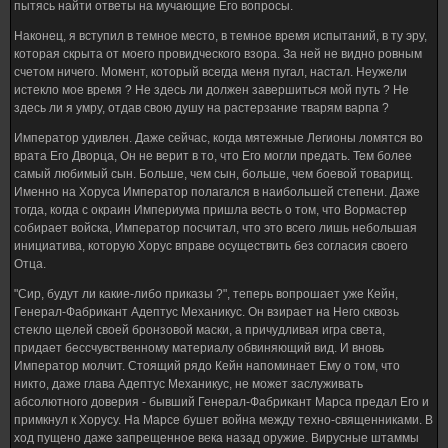
пытясь найти ответы на мучающие Его вопросы.
Наконец, я вступил в темное место, в темное время испытаний, в ту эру,
которая скрыта от моего провидческого взора. За ней не видно ровным
счетом ничего. Момент, который всегда меня пугал, настал. Неужели
истекло мое время ? Не здесь ли должен завершиться мой путь ? Не
здесь ли я умру, отдав свою душу на растерзание тварям варпа ?
Император удивлен. Даже сейчас, когда мятежные Легионы ломятся во
врата Его Дворца, Он не верит в то, что Его могли предать. Тем более
самый любимый сын. Больше, чем сын, больше, чем боевой товарищ.
Именно на Хоруса Император полагался в наибольшей степени. Даже
тогда, когда с окраин Империума пришла весть о том, что Вормастер
собирает войска, Император посчитал, что это всего лишь небольшая
инициатива, которую Хорус вправе осуществить без согласия своего
Отца.
"Сир, будут ли какие-либо приказы ?", теперь вопрошает уже Кейн,
Генерал-Фабрикант Адептус Механикус. Он взирает на Него сквозь
стекло щелей своей бронзовой маски, а причудливая игра света,
придает бессчувственному материалу обвиняющий вид. И вновь
Император молчит. Стоящий рядо Кейн напоминает Ему о том, что
никто, даже глава Адептус Механикус, не может заслуживать
абсолютного доверия - бывший Генерал-Фабрикант Марса предал Его и
примкнул к Хорусу. На Марсе бушет война между техно-священниками. В
ход пущено даже запрещенное века назад оружие. Вирусные штаммы