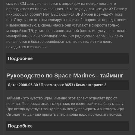
скаутов СМ сразу появляются с апгрейдом на невидимость, что
оправдывает их малочисленность. Что тогда делать скаутам? Разве у
них хорошая броня? Нет. Выдающийся
DPS
(урон в секунду)? Тоже
нет. Скауты
все
это
компенсируют
отличной
скоростью
передвижения
и
выносливостью
.
В
своем
классе
они
уступают
в
скорости
только
мандрейкам
ТЭ
,
у
них
очень
много
жизней
(
опять
же
,
уступают
только
мандрейкам
),
и
они
обладают
большим
радиусом
обзора
.
Они рано
появляются и быстро реинфорсятся, что позволяет им долго
находиться в сражении...
Подробнее
Руководство по Space Marines - тайминг
Дата: 2008-05-30 / Просмотров: 8653 / Комментариев: 2
Тайминг - это чувство игры. Именно этот аспект отделяет про от
новичка. Про всегда знает когда надо во время зайти на базу к врагу.
Про всегда чувствует тонкую грань между проиграть и вытянуть игру.
Он знает когда надо прыгать в тир а когда надо промассить войска.
Подробнее