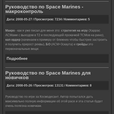
Руководство по Space Marines -
макроконтроль
Дата: 2008-05-27 / Просмотров: 7234 / Комментариев: 5
Макро
- как я уже писал для меня это:
стратегия на игру
(Харрас
АСМами с выходом в Т2 и последующей прокачкой ТСМов на рино),
кап ордер
(начинаем к примеру от ближних чтобы быстрее застроить
и получить прирост реквы),
БО
(АСМ+3скаута) и
грейды
это
первоначальные вещи.
Подробнее
Руководство по Space Marines для
новичков
Дата: 2008-05-26 / Просмотров: 13131 / Комментариев: 8
Руководство по игре за Космодесант. Автор попытался дать
максимально полную информации об этой расе и эта статья будет
очень полезна новичкам.