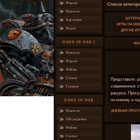
Форум
Список категор
Новости
ШУТЕР
Картинки
ИГРЫ НА AN
Видео
ДРУГИЕ И
DAWN OF WAR 2
МОС
Новости
Форум
Файлы
Статьи
Представьте: ш
современных ст
Галерея
ракурса. Прогу
по‑новому и п
DAWN OF WAR
Новости
ДНЕВНАЯ ПРОГУ
Обсуждение
Файлы
Статьи