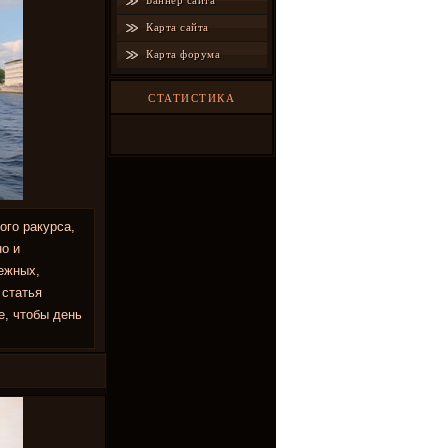
Баннер сайта
Карта сайта
Карта форума
СТАТИСТИКА
ого ракурса,
но и
режных,
 статья
е, чтобы день