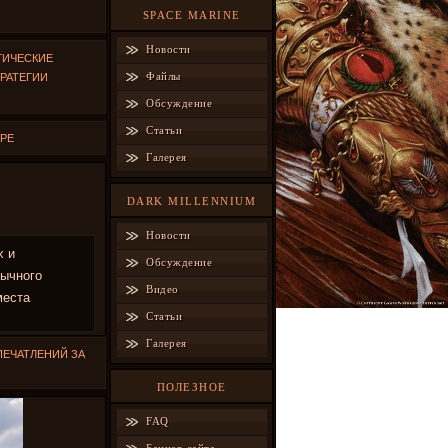
SPACE MARINE
Новости
ГИЧЕСКИЕ
Файлы
РАТЕГИИ
Обсуждение
Статьи
ЕРЕ
Галерея
DARK MILLENNIUM
Новости
х и
Обсуждение
бычного
Видео
места
Статьи
Галерея
ПЕЧАТЛЕНИЙ ЗА
ПОЛЕЗНОЕ
FAQ