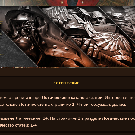
ЛОГИЧЕСКИЕ
ожно прочитать про
Логические
в каталоге статей. Интересная п
сательно
Логические
на страничке
1
. Читай, обсуждай, делись.
 разделе
Логические
:
14
. На страничке
1
в разделе
Логические
пок
ичество статей:
1-4