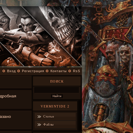
✪
Вход
✪
Регистрация
✪
Контакты
✪
RsS
ПОИСК
одробная
VERMINTIDE 2
азано
Статьи
Файлы