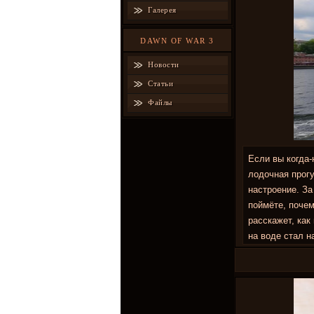
Галерея
DAWN OF WAR 3
Новости
Статьи
Файлы
Если вы когда-
лодочная прогу
настроение. За
поймёте, почем
расскажет, как
на воде стал н