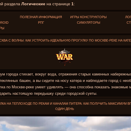
ий раздела
Логические
на странице
1
:
Ы
ПОЛЕЗНАЯ ИНФОРМАЦИЯ
ИГРЫ КОНСТРУКТОРЫ
ЛО
DROID
РПГ
СИМУЛЯТОРЫ
СТ
ГРЫ
КВА С ВОЛНЫ: КАК УСТРОИТЬ ИДЕАЛЬНУЮ ПРОГУЛКУ ПО МОСКВЕ‑РЕКЕ НА КАТ
ум города стихает, вокруг вода, отражения старых каменных набережны
еклянных башен, а вы сидите на носу катера и наблюдаете город с нео
лка по Москве‑реке умеет удивлять — она способна показать знакомые 
одарить настоящую передышку среди городской суеты.
ЛКА НА ТЕПЛОХОДЕ ПО РЕКАМ И КАНАЛАМ ПИТЕРА: КАК ПОЛУЧИТЬ МАКСИМУМ В
ОДИН ДЕНЬ