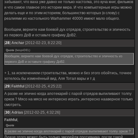
забывают, что ваха уже давно не только настолка, это куча книг, фильмов
и что самое главное это истории мира. И что компьютерные игры можно
делать еще и по этим историям, большинство которых (к слову) с
реалиями из настольного Warhammer 40000 имеют мало общего.
Вообщем, верните нам боевой дух отрядов, строительство и эпичность
из первого ДоВ и оставьте графику ДоВ2.
[
28
]
Anchar
[2012-02-23, 8:22:20]
Quote
(
bespriDEL
)
Вообщем, верните нам боевой дух отрядов, строительство и эпичность из
первого ДоВ и оставьте графику ДоВ2.
+ 1, за исключением строительства, можно и без этого обойтись, точнее
хотелось бы изменённый вид. Аля Тотал вары и т д
[
29
]
Faithful
[2012-02-25, 4:25:22]
А разве не эпично когда апотекарий с парой отрядов выпиливают толпу
орков ? Мясо на мясо не интересно играть ,интересно нааверное только
смотреть.
[
30
]
Adrias
[2012-02-25, 4:32:26]
Faithful
,
Quote
А разве не эпично когда апотекарий с парой отрядов выпиливают толпу орков ?
Лучше этого может быть только эморейдж противника, после такой