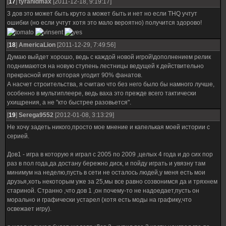
[
17
]
tyranidmax
[2011-12-18, 9:19:17]
3 дов это может быть круто а может быть и нет но если THQ учтут
ошибки (но если учтут хотя это мало вероятно) получится здорово!
[
18
]
AmericaLion
[2011-12-29, 7:49:56]
Думаю выйдет хорошо, ведь с каждой новой игрой\дополнением релик
поднимаются на новую ступень лестницы ведущей к действительно
прекрасной игре которая угодит 90% фанатов.
А насчет строительства, я считаю что без него было бы намного лучше,
особенно в мультиплеере, ведь ваха это прежде всего тактически
ухищрения, а не "кто быстрее разовьется".
[
19
]
Serega9552
[2012-01-08, 3:13:29]
Не хочу задеть никого,просто мое мнение и капелькая моей истории с
серией.
Дов1 - игра в которую я играл с 2005 по 2009 ,целых 4 года и до сих пор
раз в пол года,да достану бережно диск, и пойду играть и увязну там
минимум на неделю,пусть в сети не осталось людей,у меня есть мои
друзья,хоть некоторым уже за 25,мы все равно созвонимся да и тряхнем
стариной. Странно ,что дов 1 ,он почему-то не надоедает,пусть он
морально и графически устарел (хотя есть моды на графику,что
освежает игру).