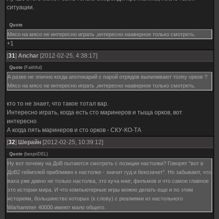
ситуации.
Quote
Мясо на мясо не интересно играть ,интересно нааверное только смотреть.
+1
[
31
]
Anchar
[2012-02-25, 4:38:17]
Quote
(
Faithful
)
А разве не эпично когда апотекарий с парой отрядов выпиливают толпу орков ?
Мясо на мясо не интересно играть ,интересно нааверное только смотреть.
кто то не знает, что такое тотал вар.
Интересно играть, когда есть сто маринеров и тыща орков, вот
интересно
А когда пять маринеров и сто орков - СКУ-КО-ТА
[
32
]
Шерайн
[2012-02-25, 10:39:12]
Quote
(
bespriDEL
)
Ну вот почему на ДоВ пытаются смотреть с позиции настолки? Говорят "вот в
ДоВ2 геймплей приближен к настолке - значит гуд и бекозачет". Но забывают, что
ваха уже давно не только настолка, это куча книг, фильмов и что самое главное
это истории мира. И что компьютерные игры можно делать еще и по этим
историям, большинство которых (к слову) с реалиями из настольного
Warhammer 40000 имеют мало общего.