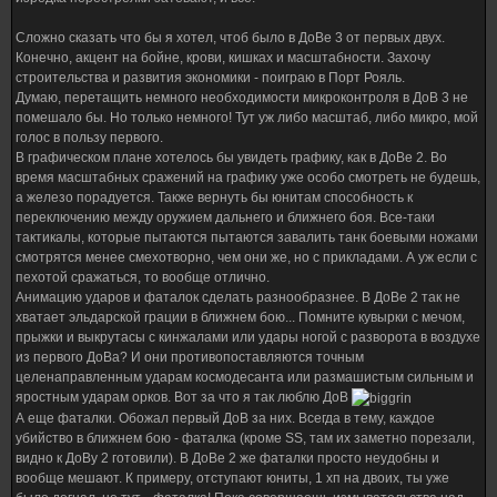
Сложно сказать что бы я хотел, чтоб было в ДоВе 3 от первых двух.
Конечно, акцент на бойне, крови, кишках и масштабности. Захочу
строительства и развития экономики - поиграю в Порт Рояль.
Думаю, перетащить немного необходимости микроконтроля в ДоВ 3 не
помешало бы. Но только немного! Тут уж либо масштаб, либо микро, мой
голос в пользу первого.
В графическом плане хотелось бы увидеть графику, как в ДоВе 2. Во
время масштабных сражений на графику уже особо смотреть не будешь,
а железо порадуется. Также вернуть бы юнитам способность к
переключению между оружием дальнего и ближнего боя. Все-таки
тактикалы, которые пытаются пытаются завалить танк боевыми ножами
смотрятся менее смехотворно, чем они же, но с прикладами. А уж если с
пехотой сражаться, то вообще отлично.
Анимацию ударов и фаталок сделать разнообразнее. В ДоВе 2 так не
хватает эльдарской грации в ближнем бою... Помните кувырки с мечом,
прыжки и выкрутасы с кинжалами или удары ногой с разворота в воздухе
из первого ДоВа? И они противопоставляются точным
целенаправленным ударам космодесанта или размашистым сильным и
яростным ударам орков. Вот за что я так люблю ДоВ
А еще фаталки. Обожал первый ДоВ за них. Всегда в тему, каждое
убийство в ближнем бою - фаталка (кроме SS, там их заметно порезали,
видно к ДоВу 2 готовили). В ДоВе 2 же фаталки просто неудобны и
вообще мешают. К примеру, отступают юниты, 1 хп на двоих, ты уже