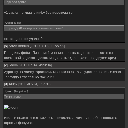
Перевод дайте
+1 смысл то кидать инфу без перевода то...
Quote
(
Solun
)
Второй ДОВ не удался ,сколько можно?
это когда он не удался?
[
6
]
SovietVodka
[2011-07-13, 11:55:58]
Предвижу фейл . Лично моё мнение - настолка должна оставаться
настолкой , а довик - довиком и делать одно похожее на другое бред .
[
7
]
Solun
[2011-07-14, 4:23:04]
Аурик,ну по моему скромному мнению ДОВ1 был удачнее ,но как сказал
Торгаддон это только мое ИМХО
[
8
]
Aurik
[2011-07-14, 1:54:16]
Quote
(
Torgaddon
)
То-то и оно...
мне так нравятся вот такие скептические замечания на большинстве
игровых форумах.