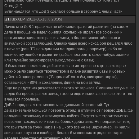
реализовал свой потенциал,а в ДоВ 2 мне понравился тока Ласт
Стенд[/off]
Буду наедятся ,что ДоВ 3 сделают больше в сторону 1 чем 2 части
[
21
]
ШУХЕР
[2012-01-13, 8:28:35]
Лично мне ДоВ 1 нравился не обилием стратегий развития (на самом
деле я вообще не видел обилия, сколько не играл - все союзники и
противники одинаково развивались), а больше масштабностью и
визуальной составляющей. Однако чаще всего исход боя решался либо
в начале (раш ТЭ невидимыми мандрагорами, например), либо по
количеству ошибок в развитии (забыл построить какое-нибудь здание
или случайно заблокировал выход технике с базы).
И было всего несколько действительно интересных карт, на которых
можно было заняться творчеством в плане развития базы и боевых
действий одновременно ("В пролом!" хотя бы, шикарная карта),
оставшиеся ~ 80%, к сожалению, фигня на мой взгляд.
Еще не радует как разлетается пехота от взрывов. Слишком летучие. Но
ладно бы просто разлетались, так они еще и выживают после этого - вот
в чем вся проблема.
ДоВ 2 порадовал техничностью и динамикой сражений. Тут
действительно боишься потерять отряд, в отличие от первого ДоВа, где
наладишь экономику и штампуешь войска. Отсутствие строительства
позволяет сосредоточиться на боевых действиях. Не понравился тем,
что грызться за точки, как в 1 на 1 - это все же не Вархаммер. Ни капли
эпичности, скучно и вообще - бегают 6 маленьких отрядов по карте,
изредка перестрелки затевают, и все.