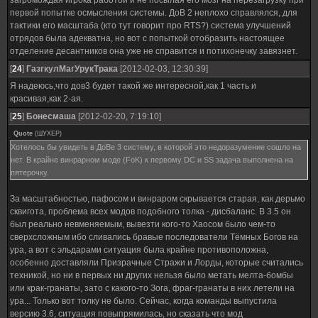
загромождая игрока работой и не посылая его мозг на перезагрузку при
первой попытке осмысления системы. ДоВ 2 неплохо справлялся, для
тактики его масштаба (кто тут говорит про RTS?) система улучшений
отрядов была адекватна, но вот с попыткой отобразить настоящее
отделение десантников она уже не справится и потихонечку завязнет.
[
24
]
ГазгкулМагУрукТрака
[2012-02-03, 12:30:39]
Я надеюсь,что дов3 будет такой же интересной,как 1 часть и
красивая,как 2-ая.
[
25
]
Бонесмаша
[2012-02-20, 7:19:10]
Quote
(
ШУХЕР
)
Хотелось бы увидеть в ДоВе 3 систему, в которой это недоразумение сошло на
нет. В крайне винрарном моде (FoK) к первому DC и SS задача выполнена на
пятерочку.
За масштабностью, пафосом и винраром скрывается старая, как дерьмо
сквигота, проблема всех модов подобного толка - дисбаланс. В 3.5 он
был реально невменяемым, вывезти кого-то Хаосом было чем-то
сверхсложным ибо сливались бравые последователи Тёмных Богов на
ура, а вот с эльдарами ситуация была крайне противоположна,
особенно доставляли Призрачные Стражи и Лорды, которые считались
техникой, но ни в первых ни других нельзя было метать мелта-бомбы
или крак-гранаты, зато с какого-то Зога, фраг-гранаты в них летели на
ура... Только вот толку не было. Сейчас, когда команды выпустила
версию 3.6, ситуация повыпрямилась, но сказать что мод