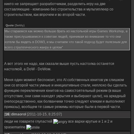
никто не запрещает разработчикам, разделить игру на две
составляющие - компанию без строительства и мультиплеер со
строительством, как впрочем и во второй части.
Quote
(
SerbIy
)
Мы стараемся как можно больше брать из настольной игры Games Workshop, а
также прислушиваемся к советам людей, принимая во внимание то что они
хотели бы видеть в DOW3, и мы считаем что такой подход будет полезным для
всего стратегического жанра в целом”
А вот этого не надо, как сказали выше пусть настолка останется
настолкой, а DoW - DoWом.
Меня один момент беспокоит, это AI собственных юнитов уж слишком
они со второй части умные и инициативные стали, неплохо бы сделать
функцию переключения юнитов на самостоятельный режим (в ваше
отсутствие, они сами находят укрытия и выбирают цели), на аркадный
(непосредственно, как болванчики точно следуют кликам и выполняют
приказы), вообщем те самые режимы которые были в первой части.
[
16
]
dimaorol
[2011-10-15, 8:25:07]
люди не говарите глупастей
все вархи крутые и 1 и 2 и
spasemarine