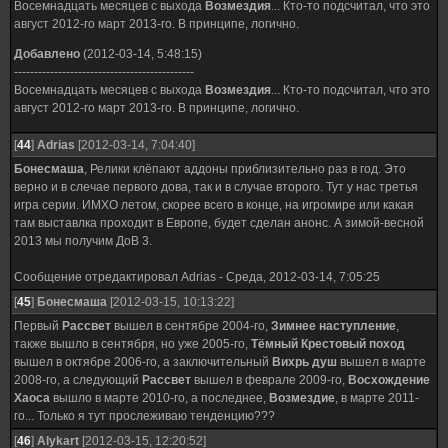
Восемнадцать месяцев с выхода
Возмездия
... Кто-то подсчитал, что это
август 2012-го март 2013-го. В принципе, логично.
Добавлено
(2012-03-14, 5:48:15)
---------------------------------------------
Восемнадцать месяцев с выхода
Возмездия
... Кто-то подсчитал, что это
август 2012-го март 2013-го. В принципе, логично.
[
44
]
Adrias
[2012-03-14, 7:04:40]
Бонесмаша
, Релики клёпают аддоны приблизительно раз в год. Это
верно и в слечае первого дова, так и в случае второго. Тут у нас третья
игра серии. ИМХО летом, скорее всего в конце, на игромире или какая
там выставлка проходит в Европе, будет сделан анонс. А зимой-весной
2013 мы получим ДоВ 3.
Сообщение отредактировал
Adrias
-
Среда, 2012-03-14, 7:05:25
[
45
]
Бонесмаша
[2012-03-15, 10:13:22]
Первый
Рассвет
вышел в сентябре 2004-го,
Зимнее наступление
,
также вышло в сентября, но уже 2005-го,
Тёмный Крестовый поход
вышел в октябре 2006-го, а заключительный
Вихрь душ
вышел в марте
2008-го, а следующий
Рассвет
вышел в феврале 2009-го,
Восхождение
Хаоса
вышло в марте 2010-го, а последнее,
Возмездие
, в марте 2011-
го... Только я тут прослеживаю тенденцию???
[
46
]
Alykart
[2012-03-15, 12:20:52]