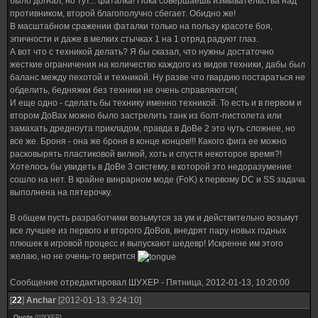
было догнал, но тут... фаталка! Пока совершаешь измывательства над
противником, второй благополучно сбегает. Обидно же!
В масштабном сражении фаталки только на пользу красоте боя,
эпичности и даже в мелких стычках 1 на 1 отряд радуют глаз.
А вот что с техникой делать? Я бы сказал, что нужны достаточно
жесткие ограничения на количество каждого из видов техники, дабы был
баланс между пехотой и техникой. Ну разве что гвардию постараться не
обделить, бедняжки без техники не очень справляются(
И еще одно - сделать бы технику именно техникой. То есть и в первом и
втором ДоВах можно было застрелить танк из болт-пистолета или
замахать дредноута прикладом, правда в ДоВе 2 это чуть сложнее, но
все же. Броня - она же броня в конце концов!!! Какого фига ее можно
расковырять пластиковой вилкой, хоть и спустя некоторое время?!
Хотелось бы увидеть в ДоВе 3 систему, в которой это недоразумение
сошло на нет. В крайне винрарном моде (FoK) к первому DC и SS задача
выполнена на пятерочку.
В общем пусть разработчики возьмутся за ум и действительно возьмут
все лучшее из первого и второго ДоВов, внедрят пару новых годных
плюшек в игровой процесс и выпускают шедевр! Искренне им этого
желаю, но не очень-то верится
Сообщение отредактировал
ШУХЕР
-
Пятница, 2012-01-13, 10:20:00
[
22
]
Anchar
[2012-01-13, 9:24:10]
Quote
(
ШУХЕР
)