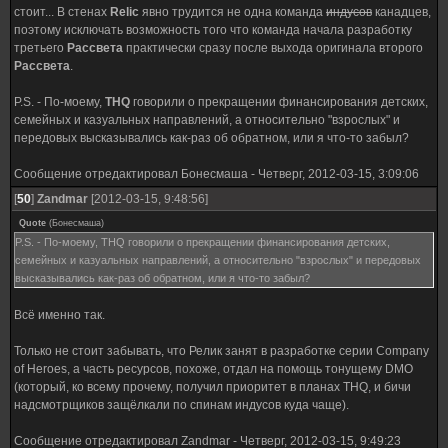
стоит... В стенах
Relic
явно трудится не одна команда
индусов
канадцев,
поэтому исключать возможность того что команда начала разработку
третьего
Рассвета
практически сразу после выхода оригинала второго
Рассвета
.
P.S. - По-моему,
THQ
говорили о прекращении финансирования детских,
семейных и казуальных направлений, а относительно "взрослых" и
передовых высказывались как-раз об обратном, или я что-то забыл?
Сообщение отредактировал
Бонесмаша
-
Четверг, 2012-03-15, 3:09:06
[
50
]
Zandmar
[2012-03-15, 9:48:56]
Quote
(
Бонесмаша
)
P.S. - По-моему, THQ говорили о прекращении финансирования детских,
семейных и казуальных направлений, а относительно "взрослых" и передовых
высказывались как-раз об обратном, или я что-то забыл?
Всё именно так.
Только не стоит забывать, что Релик занят в разработке серии Сompany
of Heroes, а часть ресурсов, похоже, отдал на помощь тонущему DMO
(который, ко всему прочему, получил приоритет в планах THQ, и бичи
надсмотрщиков защёлкали по спинам индусов куда чаще).
Сообщение отредактировал
Zandmar
-
Четверг, 2012-03-15, 9:49:23