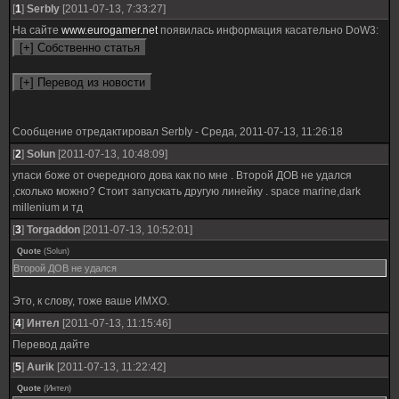
[
1
]
SerbIy
[2011-07-13, 7:33:27]
На сайте
www.eurogamer.net
появилась информация касательно DoW3:
Сообщение отредактировал
SerbIy
-
Среда, 2011-07-13, 11:26:18
[
2
]
Solun
[2011-07-13, 10:48:09]
упаси боже от очередного дова как по мне . Второй ДОВ не удался
,сколько можно? Стоит запускать другую линейку . space marine,dark
millenium и тд
[
3
]
Torgaddon
[2011-07-13, 10:52:01]
Quote
(
Solun
)
Второй ДОВ не удался
Это, к слову, тоже ваше ИМХО.
[
4
]
Интел
[2011-07-13, 11:15:46]
Перевод дайте
[
5
]
Aurik
[2011-07-13, 11:22:42]
Quote
(
Интел
)