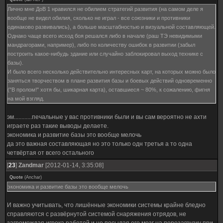
Лично мне ДоВ 1 нравился не обилием стратегий развития (на самом деле я
вообще не видел обилия, сколько не играл - все союзники и противники
одинаково развивались), а больше масштабностью и визуальной составляющей.
Однако чаще всего исход боя решался либо в начале (раш ТЭ невидимыми
мандрагорами, например), либо по количеству ошибок в развитии (забыл
построить какое-нибудь здание или случайно заблокировал выход технике с
базы).
И было всего несколько действительно интересных карт, на которых можно было
заняться творчеством в плане развития базы и боевых действий одновременно
("В пролом!" хотя бы, шикарная карта), оставшиеся ~ 80%, к сожалению, фигня
на мой взгляд.
эм............печальные у вас противники были и вы сам вероятно не ахти
играете раз такие выводы делаете.
экономика и развитие базы это вообще мелочь
да это важная составляющая но это только одн третья а то одна
четвёртая от всего остального
[
23
]
Zandmar
[2012-01-14, 3:35:08]
Quote
(
Anchar
)
экономика и развитие базы это вообще мелочь
И важно учитывать, что лишённые экономики системы крайне бледно
справляются с развёрнутой системой снаряжения отрядов, не