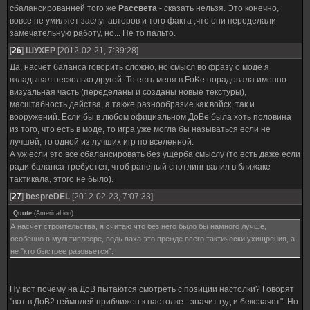
сбалансированней того же
Рассвета
- сказать нельзя. Это конечно,
вовсе не умиляет заслуг авторов и того факта ,что они переделали
замечательную работу, но... Не то пальто.
[
26
]
ШУХЕР
[2012-02-21, 7:39:28]
Да, насчет баланса говорить сложно, но смысл во фразу о моде я
вкладывал несколько другой. То есть меня в FoKе порадовала именно
визуальная часть (переделаны и созданы новые текстуры),
масштабность действа, а также разнообразие как войск, так и
вооружений. Если бы в любом официальном ДоВе была хоть половина
из того, что есть в моде, то игра уже могла бы называться если не
лучшей, то одной из лучших игр по вселенной.
А уж если это все сбалансировать без ущерба смыслу (то есть даже если
ради баланса требуется, чтоб раненый снотлинг валил в ближаке
тактикала, этого не было).
[
27
]
bespreDEL
[2012-02-23, 7:07:33]
Quote
(
AmericaLion
)
А насчет строительства, я считаю что без него было бы намного лучше,
особенно в мультиплеере, ведь ваха это прежде всего тактически ухищрения, а
не "кто быстрее разовьется".
Ну вот почему на ДоВ пытаются смотреть с позиции настолки? Говорят
"вот в ДоВ2 геймплей приближен к настолке - значит гуд и бекозачет". Но