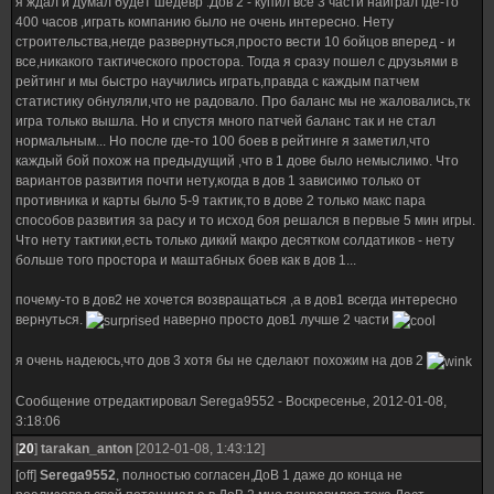
я ждал и думал будет шедевр :Дов 2 - купил все 3 части наиграл где-то
400 часов ,играть компанию было не очень интересно. Нету
строительства,негде развернуться,просто вести 10 бойцов вперед - и
все,никакого тактического простора. Тогда я сразу пошел с друзьями в
рейтинг и мы быстро научились играть,правда с каждым патчем
статистику обнуляли,что не радовало. Про баланс мы не жаловались,тк
игра только вышла. Но и спустя много патчей баланс так и не стал
нормальным... Но после где-то 100 боев в рейтинге я заметил,что
каждый бой похож на предыдущий ,что в 1 дове было немыслимо. Что
вариантов развития почти нету,когда в дов 1 зависимо только от
противника и карты было 5-9 тактик,то в дове 2 только макс пара
способов развития за расу и то исход боя решался в первые 5 мин игры.
Что нету тактики,есть только дикий макро десятком солдатиков - нету
больше того простора и маштабных боев как в дов 1...
почему-то в дов2 не хочется возвращаться ,а в дов1 всегда интересно
вернуться.
наверно просто дов1 лучше 2 части
я очень надеюсь,что дов 3 хотя бы не сделают похожим на дов 2
Сообщение отредактировал
Serega9552
-
Воскресенье, 2012-01-08,
3:18:06
[
20
]
tarakan_anton
[2012-01-08, 1:43:12]
[off]
Serega9552
, полностью согласен,ДоВ 1 даже до конца не