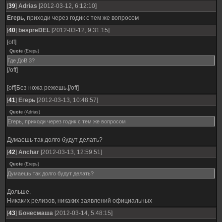
[
39
]
Adrias
[2012-03-12, 6:12:10]
Егерь
, приходи через годик с тем же вопросом
[
40
]
bespreDEL
[2012-03-12, 9:31:15]
[off]
Quote
(
Егерь
)
Где ДоВ 3?
[/off]
[off]Без ножа режешь.[/off]
[
41
]
Егерь
[2012-03-13, 10:48:57]
Quote
(
Adrias
)
Егерь, приходи через годик с тем же вопросом
Думаешь так долго будут делать?
[
42
]
Anchar
[2012-03-13, 12:59:51]
Quote
(
Егерь
)
Думаешь так долго будут делать?
Дольше.
Никаких релизов, никаких заявлений официальных
[
43
]
Бонесмаша
[2012-03-14, 5:48:15]