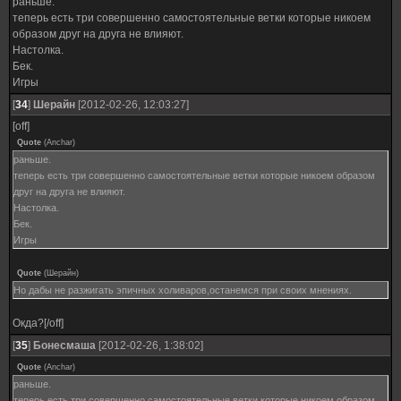
раньше.
теперь есть три совершенно самостоятельные ветки которые никоем
образом друг на друга не влияют.
Настолка.
Бек.
Игры
[
34
]
Шерайн
[2012-02-26, 12:03:27]
[off]
Quote
(
Anchar
)
раньше.
теперь есть три совершенно самостоятельные ветки которые никоем образом
друг на друга не влияют.
Настолка.
Бек.
Игры
Quote
(
Шерайн
)
Но дабы не разжигать эпичных холиваров,останемся при своих мнениях.
Окда?[/off]
[
35
]
Бонесмаша
[2012-02-26, 1:38:02]
Quote
(
Anchar
)
раньше.
теперь есть три совершенно самостоятельные ветки которые никоем образом