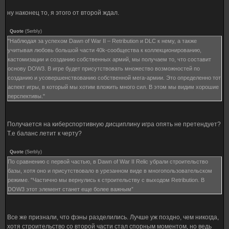
ну наконец то, я этого от второй ждал.
Quote
(
SerbIy
)
"Наблюдая за успехом Dawn of War II – Retribution и DLC к нему, а также
учитывая любовь большой части 40k-сообщества к коллекционированию,
кастомизации и созданию собственных армий, мы получаем то, что составит
основу DOW3. В игре будет присутствовать множество возможностей по
созданию и усовершенствованию собственной мега-армии. Это определенно тот
аспект игры, в который мы хотим вложить много сил. В этом мы видим хорошие
перспективы."
Получается на киберспортивную дисциплину игра опять не претендует?
Т.е баланс летит к черту?
Quote
(
SerbIy
)
По сравнению с первой частью, в Dawn of War II Relic убрали строительство
базы, хотя оно и присутствовало в урезанном виде в многопользовательском
режиме. "Частично мы вернулись к строительству с выходом Retribution. В
DOW3 этот элемент станет еще более важным”
Все же признали, что фэны разделились. Лучше уж поздно, чем никогда,
хотя строительство со второй части стал спорным моментом, но ведь