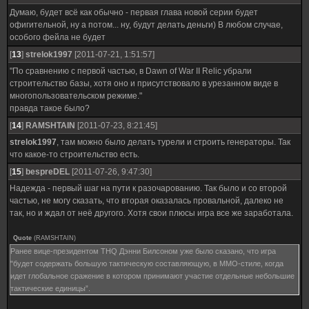
Думаю, будет всё как обычно - первая глава новой серии будет
офигительной, ну а потом... ну, будут делать деньги) В любом случае,
особого фейла не будет
[
13
]
strelok1997
[2011-07-21, 1:51:57]
"По сравнению с первой частью, в Dawn of War II Relic убрали
строительство базы, хотя оно и присутствовало в урезанном виде в
многопользовательском режиме."
правда такое было?
[
14
]
RAMSHTAIN
[2011-07-23, 8:21:45]
strelok1997
, там можно было делать турели и строить генераторы. Так
что какое-то строительство есть.
[
15
]
bespreDEL
[2011-07-26, 9:47:30]
Надежда - первый шаг на пути к разочарованию. Так было и со второй
частью, не могу сказать, что вторая оказалась провальной, далеко не
так, но и ждал от неё другого. Хотя свои плюсы игра все же заработала.
Quote
(
RAMSHTAIN
)
Ранее вице-президентом THQ Дэнни Билсоном уже было сказано, что игра
"будет содержать большую тактическую составляющую, в MMO-стиле, когда
идет глобальное сражение в котором принимают участие отдельные небольшие
тактические единицы”.