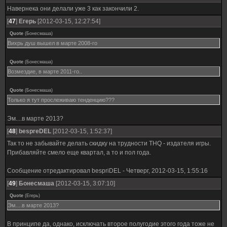
Навернека они делали уже 3 как закончили 2.
[
47
]
Егерь
[2012-03-15, 12:27:54]
Quote
(
Бонесмаша
)
Вихрь душ вышел в марте 2008-го
Quote
(
Бонесмаша
)
Возмездие, в марте 2011-го..
Quote
(
Бонесмаша
)
Только я тут прослеживаю тенденцию???
Эм....в марте 2013?
[
48
]
bespreDEL
[2012-03-15, 1:52:37]
Так то не забывайте делать скидку на трудности THQ - издателя игры.
Прибавляйте смело еще квартал, а то и пол года.
Сообщение отредактировал
bespriDEL
-
Четверг, 2012-03-15, 1:55:16
[
49
]
Бонесмаша
[2012-03-15, 3:07:10]
Quote
(
Егерь
)
Эм....в марте 2013?
В принципе да, однако, исключать второе полугодие этого года тоже не