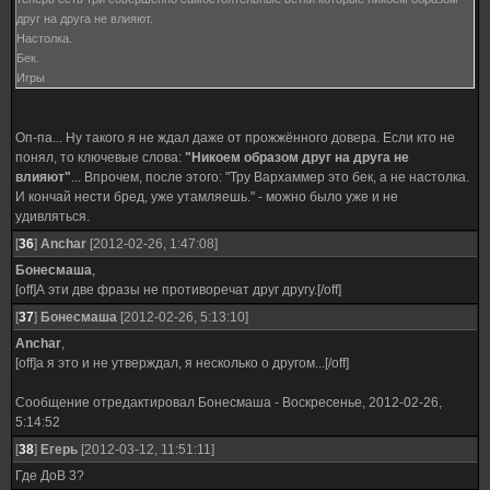
друг на друга не влияют.
Настолка.
Бек.
Игры
Оп-па... Ну такого я не ждал даже от прожжённого довера. Если кто не
понял, то ключевые слова:
"Никоем образом друг на друга не
влияют"
... Впрочем, после этого: "Тру Вархаммер это бек, а не настолка.
И кончай нести бред, уже утамляешь." - можно было уже и не
удивляться.
[
36
]
Anchar
[2012-02-26, 1:47:08]
Бонесмаша
,
[off]А эти две фразы не противоречат друг другу.[/off]
[
37
]
Бонесмаша
[2012-02-26, 5:13:10]
Anchar
,
[off]а я это и не утверждал, я несколько о другом...[/off]
Сообщение отредактировал
Бонесмаша
-
Воскресенье, 2012-02-26,
5:14:52
[
38
]
Егерь
[2012-03-12, 11:51:11]
Где ДоВ 3?