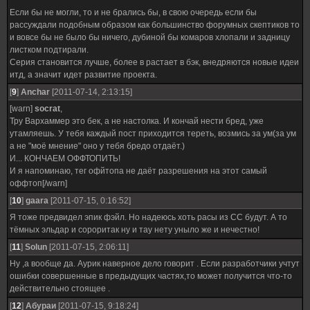
Если бы не могли, то и не брались бы, в свою очередь если бы
рассуждали подобным образом как большинство форумных скептиков то
и вовсе бы не было бы ничего, дубиной бы комаров хлопали и задницу
листком подтирали.
Серия становится лучше, более в растает в бэк, внедряются новые идеи
итд, а значит идет развитие проекта.
[
9
]
Anchar
[2011-07-14, 2:13:15]
[warn]
socrat
,
Тру Вархаммер это бек, а не настолка. И кончай нести бред, уже
утамляешь. У тебя каждый пост приходится тереть, возмись за ум(за ум
а не "моё мнение" оно у тебя бредо отдаёт.)
И... КОНЧАЕМ ОФФТОПИТЬ!
И я напоминаю, тег офйтопа не даёт разрешения на этот самый
оффтоп[/warn]
[
10
]
gaara
[2011-07-15, 0:16:52]
Я тоже предвидел эпик фэйл. Но надеюсь хоть расы из СС будут. А то
тёмных эльдар и сороритак ну и тау нету уныло же и нечестно!
[
11
]
Solun
[2011-07-15, 2:06:11]
Ну ,а вообще да. Аурик наверное дело говорит . Если разработчики учтут
ошибки совершенные в предыдущих частях,то может получится что-то
действительно стоящее .
[
12
]
Абураи
[2011-07-15, 9:18:24]