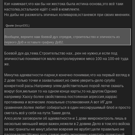
Кэп намекает,что как бы ни жестока была истина-основа,это всё таки
настолка,остальное идёт с ней в комплекте.
Но дабы не разжигать эпичных холиваров,останемся при своих мнениях.
Quote
(
bespriDEL
)
Вообщем, верните нам боевой дух отрядов, строительство и эпичность из
первого ДоВ и оставьте графику ДоВ2.
Боевой дух-да,тема.Строительство нах...рен не нужно,и если под
эпичностью понимается мало контролируемое мясо 100 на 100-её туда
же.
Минутка адекватности-парни,я конечно понимаю,что на первый взгляд в
2 дове только точки и захватывают,но смею уверить-дело сугубо
конкретной расы.Например элям действительно порой легче скакать
вокруг боя,мелькая то на одном конце карты,то на другом.Однако
например Хаосу более свойственна постоянная агрессия,харрас
противника и всяческие локальные столкновения.А вот ИГ,для
сравнения,более любит собираться в один несокрушимый блоб и просто
сметать всё у себя на пути.Такие дела.
Алсо,коли заговорили об адекватности-и 1 дове микроконтроль лишь в
несколько меньшей мере важен,нежели в 2 довике.Дело в том,что войска
за вас гранаты не кинут,абилки вовремя не врубят,цели правильно не
распределят.Можно хоть самую имбо-экономику намутить-грамотный