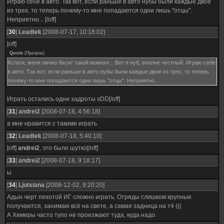
Играю себе в авто. Так вот, если раньше в авто нубы были каждые двое
из трех, то теперь почему-то мне попадаются одни лишь "отцы".
Неприятно... [/off]
[
30
]
Leadtek
[2008-07-17, 10:18:02]
[off]
Quote
(
Призрак
)
Кстати, меня лично бесит такой момент... Вот я нуб, вполне честный. Играю себе
в авто. Так вот, если раньше в авто нубы были каждые двое из трех, то теперь
почему-то мне попадаются одни лишь "отцы". Неприятно...
Играть остались одни задроты xDD[/off]
[
31
]
andrei2
[2008-07-18, 4:56:18]
а мне нравится с такими играть
[
32
]
Leadtek
[2008-07-18, 5:40:10]
[off]
andrei2
, это было шутко[/off]
[
33
]
andrei2
[2008-07-18, 9:18:17]
ы
[
34
]
Ljutsiana
[2008-12-02, 9:20:20]
Адын черт пехотой ИГ сложно играть. Отряды слишком крупные
получаются, занимаю всё на свете, а самая задница на т4 (((
А Химеры часто тупо не проезжают туда, куда надо.