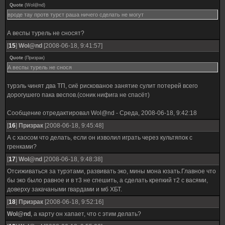
Quote
(
Wol@nd
)
вроде тау протв турєт раша ничего сделать не могут
А веспы турель не сносят?
[
15
]
Wol@nd
[2008-06-18, 9:41:57]
Quote
(
Призрак
)
А веспы турель не снося
турэль чинят два ТП, сиё рискованое занятие сулит потерей всего
дорогушего пака веспов.(соник нифига не спасёт)
Сообщение отредактировал
Wol@nd
-
Среда, 2008-06-18, 9:42:18
[
16
]
Призрак
[2008-06-18, 9:45:48]
А с хаосом что делать, если он изволил играть через культяпок с
гренками?
[
17
]
Wol@nd
[2008-06-18, 9:48:38]
Отсиживаться за турэтами, развивать эко, мины мона юзать.Главное что
бы эко было равное и в т3 не спешить, а сделать крепкий т2 с васями,
доверху закачаными гвардами и мб ХБТ.
[
18
]
Призрак
[2008-06-18, 9:52:16]
Wol@nd
, а карту он хапает, что с этим делать?