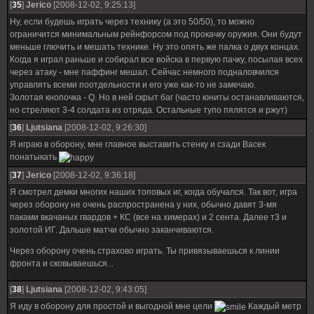
[
35
]
Jerico
[2008-12-02, 9:25:13]
Ну, если будешь играть через технику (а это 50/50), то можно
ограничится минимальным рейнфорсом под прокачку оружия. Они будут
меньше глючить и мешать технике. Ну это опять же палка о двух концах.
Когда я играл раньше и собирал все войска в первую пачку, посылая всех
через атаку - мне паффинг мешал. Сейчас немного подналовчился
управлять всеми поотдельности и его уже как-то не замечаю.
Золотая кнопочка - Q. Но в ней скрыт баг (часто юниты останавливаются,
но стреляют 3-4 солдата из отряда. Остальные тупо пялятся и ржут)
[
36
]
Ljutsiana
[2008-12-02, 9:26:30]
Я играю в оборону, мне главное выставить стенку и сзади Васек
понатыкать
[
37
]
Jerico
[2008-12-02, 9:36:18]
Я смотрел демки многих наших топовых иг, когда обучался. Так вот, игра
через оборону не очень распространена у них, обычно давят 3-мя
паками вкачаных гвардов + КС (все на химерах) и 2 сента. Далее т3 и
золотой ИГ. Дальше матчи обычно заканчиваются.
Через оборону очень страхово играть. Ты привязываешься к линии
фронта и сковываешься...
[
38
]
Ljutsiana
[2008-12-02, 9:43:05]
Я иду в оборону для простой и выгодной мне цели
Каждый метр