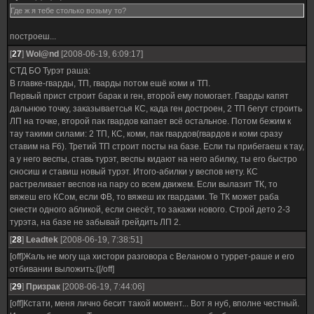
Где ж я тебе столько возьму то?
построеш...
[
27
]
Wol@nd
[2008-06-19, 6:09:17]
СТД БО Турэт раша:
В главке-гварды, ТП, гварды потом ешё коми и ТП.
Первый прист строит барак и ген, второй ему помогает. Гварды капят
дальнюю точку, заказываетсья КС, када ген достроен, 2 ТП бегут строить
ЛП на точке, второй пак гвардов капает всё остальное. Потом бежим к
тау такими силами: 2 ТП, КС, коми, пак гвардов(гвардов и коми сразу
ставим на F6). Третий ТП строит посты на базе. Если ты прибегаеш к тау,
а у него веспы, ставь турэт, веспы кидают на него абилку, ты его быстро
сносиш и ставиш новый турэт. Итого-абилки у веспов нету. КС
растреливает веспов на пару со всем движем. Если вылазит ТК, то
вяжеш его КСом, если ФВ, то вяжеш их гвардами. Те ТК может раба
снести одного абликой, если снесёт, то закажи нового. Строй дето 2-3
турэта, на базе не забывай грейдить ЛП 2.
[
28
]
Leadtek
[2008-06-19, 7:38:51]
[off]Жаль не могу ща хистори разговора с Веланом о туррет-раше и его
отбивании выложить:([/off]
[
29
]
Призрак
[2008-06-19, 7:44:06]
[off]Кстати, меня лично бесит такой момент... Вот я нуб, вполне честный.