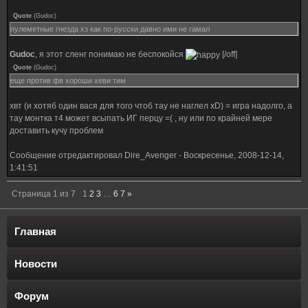
Quote
(
Gudoc
)
пулеметные гнезда хз как по-русски давно ими не гамал
Gudoc
, я этот сленг понимаю не беспокойся
[/off]
Quote
(
Gudoc
)
еще против фв хороши хеви тим
хвт (и хотяб один вася для того чтоб тау не наглел xD) = игра надолго, а
тау монтка т4 может всыпать ИГ перцу =( , ну или по крайней мере
доставить кучу проблем
Сообщение отредактировал
Dire_Avenger
-
Воскресенье, 2008-12-14,
1:41:51
Страница
1
из
7
1
2
3
…
6
7
»
Главная
Новости
Форум