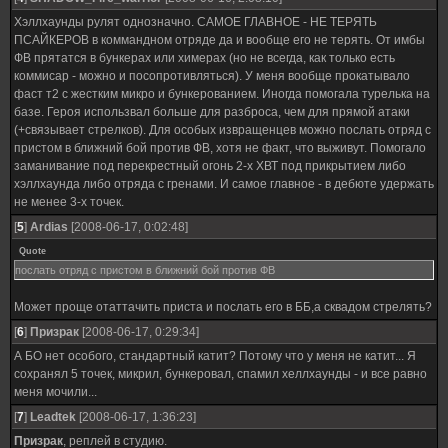
Хэллхаунды рулят однозначно. САМОЕ ГЛАВНОЕ - НЕ ТЕРЯТЬ
ПСАЙКЕРОВ в коммандном отряде да и вообще его не терять. От имбы
ФВ прятатся в бункерах или химерах (но не всегда, как только есть
коммисар - можно и посопротивляться). У меня вообще прокатывало
фаст т2 с жестким микро и бункерованием. Иногда помогала турелька на
базе. Героя использвал больше для разброса, чем для прямой атаки
(+связывает стрелков). Для особых извращенцев можно послать отряд с
пристом в ближний бой против ФВ, хотя не факт, что выживут. Помогало
заманивание под перекрестный огонь 2-х ХВТ под прикрытием либо
хэллхаунда либо отряда с гренами. И самое главное - в дебюте удержать
не менее 3-х точек.
[
5
]
Ardias
[2008-06-17, 0:02:48]
Quote
послать отряд с пристом в ближний бой против ФВ
Может проще отаттачить приста и послать его в ББ,а сквадом стрелять?
[
6
]
Призрак
[2008-06-17, 0:29:34]
А БО нет особого, стандартный катит? Потому что у меня не катит... Я
сохранял 5 точек, микрил, бункеровал, спамил хеллхаунды - и все равно
меня мочили...
[
7
]
Leadtek
[2008-06-17, 1:36:23]
Призрак
, реплей в студию.