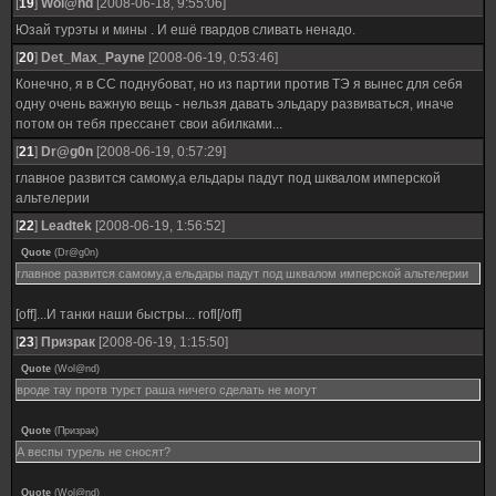
[
19
]
Wol@nd
[2008-06-18, 9:55:06]
Юзай турэты и мины . И ешё гвардов сливать ненадо.
[
20
]
Det_Max_Payne
[2008-06-19, 0:53:46]
Конечно, я в СС поднубоват, но из партии против ТЭ я вынес для себя
одну очень важную вещь - нельзя давать эльдару развиваться, иначе
потом он тебя прессанет свои абилками...
[
21
]
Dr@g0n
[2008-06-19, 0:57:29]
главное развится самому,а ельдары падут под шквалом имперской
альтелерии
[
22
]
Leadtek
[2008-06-19, 1:56:52]
Quote
(
Dr@g0n
)
главное развится самому,а ельдары падут под шквалом имперской альтелерии
[off]...И танки наши быстры... rofl[/off]
[
23
]
Призрак
[2008-06-19, 1:15:50]
Quote
(
Wol@nd
)
вроде тау протв турєт раша ничего сделать не могут
Quote
(
Призрак
)
А веспы турель не сносят?
Quote
(
Wol@nd
)