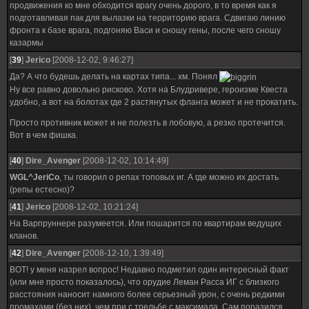
продвижения ко мне обходится врагу очень дорого, в то время как я
подготавливая пак для вылазки на территорию врага. Сдвигаю линию
фронта к базе врага, подгоняю Васи и сношу гены, после чего сношу
казармы
[
39
]
Jerico
[2008-12-02, 9:46:27]
Да? А что будешь делать на картах типа... хм. Понял
Ну все равно довольно рисково. Хотя на Блудривере, героизме Квеста
удобно, а вот на болотах где 2 растянутых фланга может и не прокатить.
Просто противник может и не полезть в лобовую, а резко протечится.
Вот в чем фишка.
[
40
]
Dire_Avenger
[2008-12-02, 10:14:49]
WGL^JeriCo
, ты говорил о репах топовых иг. А где можно их достать
(репы естесно)?
[
41
]
Jerico
[2008-12-02, 10:21:24]
На Варпруннере разумеется. Или пошарится по квартирам ведущих
кланов.
[
42
]
Dire_Avenger
[2008-12-10, 1:39:49]
ВОТ! у меня назрел вопрос! Недавно подметил один интересный факт
(или мне просто показалось), что орудие Леман Расса ИГ с близкого
расстояния наносит намного более серьезный урон, с очень редкими
промахами (без них), чем при с трельбе с максимала. Сам поразился