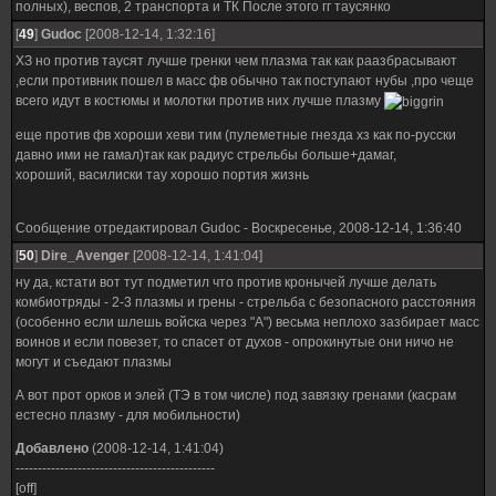
полных), веспов, 2 транспорта и ТК После этого гг таусянко
[
49
]
Gudoc
[2008-12-14, 1:32:16]
ХЗ но против таусят лучше гренки чем плазма так как раазбрасывают
,если противник пошел в масс фв обычно так поступают нубы ,про чеще
всего идут в костюмы и молотки против них лучше плазму
еще против фв хороши хеви тим (пулеметные гнезда хз как по-русски
давно ими не гамал)так как радиус стрельбы больше+дамаг,
хороший, василиски тау хорошо портия жизнь
Сообщение отредактировал
Gudoc
-
Воскресенье, 2008-12-14, 1:36:40
[
50
]
Dire_Avenger
[2008-12-14, 1:41:04]
ну да, кстати вот тут подметил что против кронычей лучше делать
комбиотряды - 2-3 плазмы и грены - стрельба с безопасного расстояния
(особенно если шлешь войска через "А") весьма неплохо зазбирает масс
воинов и если повезет, то спасет от духов - опрокинутые они ничо не
могут и съедают плазмы
А вот прот орков и элей (ТЭ в том числе) под завязку гренами (касрам
естесно плазму - для мобильности)
Добавлено
(2008-12-14, 1:41:04)
---------------------------------------------
[off]