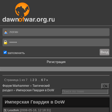
запомнить
Регистрация
.
Страница
1
из
7
1
2
3
…
6
7
»
Форум Warhammer
»
Тактический
раздел
»
Имперская Гвардия в DoW
Имперская Гвардия в DoW
[
1
]
Leadtek
[2008-05-16, 12:18:31]