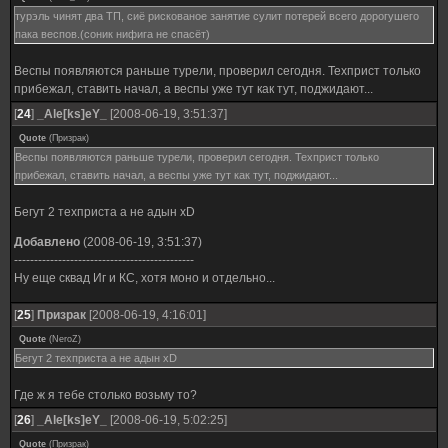
турэль чинят два ТП, сиё рискованое занятие сулит потерей всего дорогушего
пака веспов.(соник нифига не спасёт)
Веспы появляются раньше турели, проверил сегодня. Техприст только
прибежал, ставить начал, а веспы уже тут как тут, поджидают...
[
24
]
_Ale[ks]eY_
[2008-06-19, 3:51:37]
Quote
(
Призрак
)
Веспы появляются раньше турели, проверил сегодня. Техприст только
прибежал, ставить начал, а веспы уже тут как тут, поджидают...
Бегут 2 техприста а не адын xD
Добавлено
(2008-06-19, 3:51:37)
---------------------------------------------
Ну еще сквад Иг и КС, хотя моно и отдельно...
[
25
]
Призрак
[2008-06-19, 4:16:01]
Quote
(
NeroZ
)
Бегут 2 техприста а не адын xD
Где ж я тебе столько возьму то?
[
26
]
_Ale[ks]eY_
[2008-06-19, 5:02:25]
Quote
(
Призрак
)