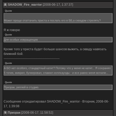
[
8
]
SHADOW_Fire_warrior
[2008-06-17, 1:37:37]
Quote
Может проще отаттачить приста и послать его в ББ,а сквадом стрелять?
Я ж говорю
Quote
Для особых извращенцев
Кроме того у приста будет больше шансов выжить, а скваду навязать
ближний бой.
------------------------------------------------------
Quote
А БО нет особого, стандартный катит? Потому что у меня не катит... Я сохранял
5 точек, микрил, бункеровал, спамил хеллхаунды - и все равно меня мочили...
Quote
Призрак, реплей в студию.
Сообщение отредактировал
SHADOW_Fire_warrior
-
Вторник, 2008-06-
17, 1:39:08
[
9
]
Призрак
[2008-06-17, 11:58:52]