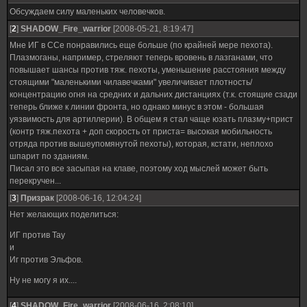
Обсуждаем силу маленьких человечков.
[
2
]
SHADOW_Fire_warrior
[2008-05-21, 8:19:47]
Мне ИГ в ССе понравились еще больше (по крайней мере пехота).
Плазмоганы, например, стреляют теперь вровень в лазганами, что
повышает шансы против тяж. пехоты, уменьшение расстояния между
стоящими "маленькими чилавечками" увеличивает плотность/
концентрацию огня на средних и дальних дистанциях (т.к. стоящие сзади
теперь ближе к линии фронта, но однако минус в этом - большая
уязвимость для артиллерии). В общем я стал чаще юзать плазму+прист
(контр тяж.пехота + доп скорость от приста= высокая мобильность
отряда против вышеупомянутой пехоты), которая, кстати, неплохо
шпарит по зданиям.
Писал это все засыпая на клаве, поэтому ход мыслей может быть
перекручен...
[
3
]
Призрак
[2008-06-16, 12:04:24]
Нет желающих поделиться:
ИГ против Тау
и
Иг против Эльфов.
Ну не могу я их....
[
4
]
SHADOW_Fire_warrior
[2008-06-16, 2:08:10]