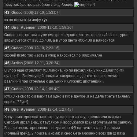
тому как быстро разобрал Лэнд Рэйдер
[
43
]
Gudoc
[2008-12-10, 1:53:07]
хз на посмотри инфу
тут
[
44
]
Dire_Avenger
[2008-12-10, 1:58:26]
Gudoc
, спс, но там я уже смотрел, однако есть интересный факт - урон
варьируется от 330 до 430, а в упор гдето 400-430 и наносится
[
45
]
Gudoc
[2008-12-10, 2:23:16]
скорей всего так и есть в упор наносится по максималке
[
46
]
Ardias
[2008-12-11, 3:20:34]
В упор ещё стреляют ХБ лимона, но по вехикл хай у них дамаг почти
нулевой... Всемогущий рандом наверное, я дак как-то не замечал
различий при стрельбе с дальних и ближних дистанций...
[
47
]
Gudoc
[2008-12-14, 1:09:49]
[off]ХЗ хз смотрю в вики там одно в игре другое ,а на деле треть так чему
верить ??[/off]
[
48
]
Dire_Avenger
[2008-12-14, 1:27:48]
Хочу поинтересоваться: что лучше против тау - гренки или плазма.
Сегодня играл 1на1 с таусяном и вооружился гранатометами по завязку.
Вышло очень агрессивно - подкатил к ФВ на тачке вылез 3 паками
(полный грейд, 2 приста и коми) и снес безнаказанно всех фв (2 пака