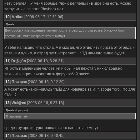
нету реплея... У меня вообще глюк с реплеями - в игре они есть, можно
загрузить, а в папке Playback нет...
[
10
]
Ardias
[2008-06-17, 12:51:06]
Quote
Для особых извращенцев можно послать
отряд с пристом
в ближний бой
против ФВ, хотя не факт, что выживут
У тебя написано, что отряд. А я сказал, что отделить приста от отряда и
вязаь им одним, а отряд пусть стреляет... КПД намного выше будет...
[
11
]
Dr@g0n
[2008-06-18, 8:28:21]
ИГ хоть и маленькие человечки,и обычная пехота у них слабая,но
техника и огрины могут дать фору любой рассе
[
12
]
Призрак
[2008-06-18, 9:12:20]
А может есть какой-нибудь "гайд для новичков за ИГ", вроде того, что для
СМов?
[
13
]
Wol@nd
[2008-06-18, 9:27:16]
Quote
(
Призрак
)
ИГ против Тау
вроде тау протв турєт раша ничего сделать не могут
[
14
]
Призрак
[2008-06-18, 9:40:45]