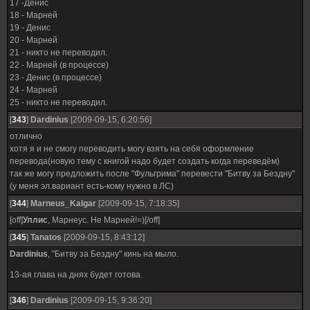
17 -Денис
18 - Марней
19 - Денис
20 - Марней
21 - никто не переводил.
22 - Марней (в процессе)
23 - Денис (в процессе)
24 - Марней
25 - никто не переводил.
[
343
]
Dardinius
[2009-09-15, 6:20:56]
отлично
хотя я и не смогу переводить могу взять на себя оформление
перевода(новую тему с книгой надо будет создать когда переведём)
так же могу предложить после "Фульгрима" перевести "Битву за Бездну"
(у меня эл.вариант есть-кому нужно в ЛС)
[
344
]
Marneus_Kalgar
[2009-09-15, 7:18:35]
[off]
Уллис
, Марнеус. Не Марней!=)[/off]
[
345
]
Tanatos
[2009-09-15, 8:43:12]
Dardinius
, "Битву за Бездну" кинь на мыло.
13-ая глава на днях будет готова.
[
346
]
Dardinius
[2009-09-15, 9:36:20]