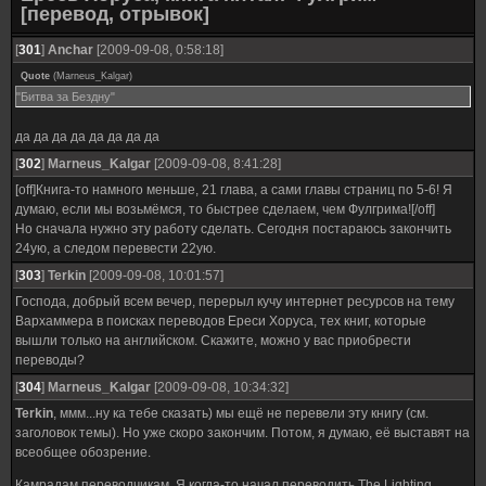
[перевод, отрывок]
[
301
]
Anchar
[2009-09-08, 0:58:18]
Quote
(
Marneus_Kalgar
)
"Битва за Бездну"
да да да да да да да да
[
302
]
Marneus_Kalgar
[2009-09-08, 8:41:28]
[off]Книга-то намного меньше, 21 глава, а сами главы страниц по 5-6! Я
думаю, если мы возьмёмся, то быстрее сделаем, чем Фулгрима![/off]
Но сначала нужно эту работу сделать. Сегодня постараюсь закончить
24ую, а следом перевести 22ую.
[
303
]
Terkin
[2009-09-08, 10:01:57]
Господа, добрый всем вечер, перерыл кучу интернет ресурсов на тему
Вархаммера в поисках переводов Ереси Хоруса, тех книг, которые
вышли только на английском. Скажите, можно у вас приобрести
переводы?
[
304
]
Marneus_Kalgar
[2009-09-08, 10:34:32]
Terkin
, ммм...ну ка тебе сказать) мы ещё не перевели эту книгу (см.
заголовок темы). Но уже скоро закончим. Потом, я думаю, её выставят на
всеобщее обозрение.
Камрадам переводчикам. Я когда-то начал переводить The Lighting