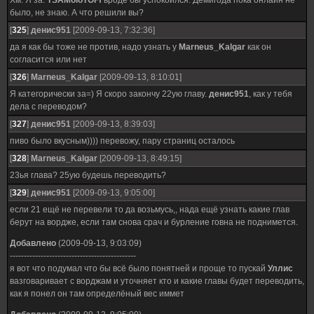
Хм. Я за.
TSAMoloTOFf
вроде бы успокоился. Демигода пока онлайн не
было, не знаю. А что решили вы?
[
325
]
денис951
[2009-09-13, 7:32:36]
да я как бы тоже не против, надо узнать у
Marneus_Kalgar
как он
согласится или нет
[
326
]
Marneus_Kalgar
[2009-09-13, 8:10:01]
Я категорически за=) Я скоро закончу 22ую главу.
денис951
, как у тебя
дела с переводом?
[
327
]
денис951
[2009-09-13, 8:39:03]
пиво было вкусным)))) перевожу, пару страниц осталось
[
328
]
Marneus_Kalgar
[2009-09-13, 8:49:15]
23ья глава? 25ую будешь переводить?
[
329
]
денис951
[2009-09-13, 9:05:00]
если 21 ещё не перевели то да возьмусь,, нада ещё узнать какие глав
берут на вордже, если там снова срач и бурление говна не поднимется.
Добавлено
(2009-09-13, 9:03:09)
---------------------------------------------
я вот что подумал что бы всё было понятней и проще то пускай
Уллис
вазговаривает с ворджам и уточняет кто и какие главы будет переводить,
как я понел он там определёный вес иммет