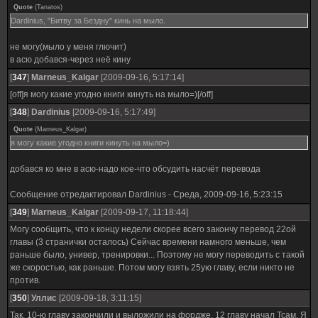
Quote
(
Tanatos
)
Dardinius, "Битву за Бездну" кинь на мыло.
не могу(мыло у меня глючит)
в асю добався-через неё кину
[
347
]
Marneus_Kalgar
[2009-09-16, 5:17:14]
[off]я могу какие угодно книги кинуть на мыло=)[/off]
[
348
]
Dardinius
[2009-09-16, 5:17:49]
Quote
(
Marneus_Kalgar
)
я могу какие угодно книги кинуть на мыло=)
добався ко мне в асю-надо кое-что обсудить насчёт перевода
Сообщение отредактировал
Dardinius
-
Среда, 2009-09-16, 5:23:15
[
349
]
Marneus_Kalgar
[2009-09-17, 11:18:44]
Могу сообщить, что к концу недели скорее всего закончу перевод 22ой
главы (3 странички осталось) Сейчас времени намного меньше, чем
раньше было, универ, тренировки... Поэтому не могу переводить с такой
же скоростью, как раньше. Потом могу взять 25ую главу, если никто не
против.
[
350
]
Уллис
[2009-09-18, 3:11:15]
Так, 10-ю главу закончили и выложили на фордже. 12 главу начал Тсам. Я