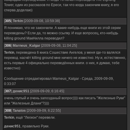
Tower, один из рассказов по Ереси, так что когда закончим книгу, я его
сперва доделаю)
[
305
]
Terkin
[2009-09-08, 10:59:38]
Я понимаю, что не закончили. А какие-нибудь еще книги из этой серии
переведены? Если да, то можно ссылку. И еще вопросец, кто-нибудь
killing ground МакНилла переводил?
[
306
]
Marneus_Kalgar
[2009-09-08, 11:04:25]
Terkin
, переведена 6 книга Сошествие Ангелов, у меня где-то валялся
перевод. насчёт killing ground мне ничего не известно. Ну и, естественно,
есть первые 4 официально переведённых книги. о них, я думаю, тебе
известно)
Сообщение отредактировал
Marneus_Kalgar
-
Среда, 2009-09-09,
0:33:07
[
307
]
денис951
[2009-09-09, 6:16:45]
очень глупый и очень запозданый вопрос)))) как писать "Железные Руки"
или "Железные Длани"?))))
[
308
]
Tanatos
[2009-09-09, 6:22:55]
Terkin
, ещё "Легион" перевели.
денис951
, правильно Руки.