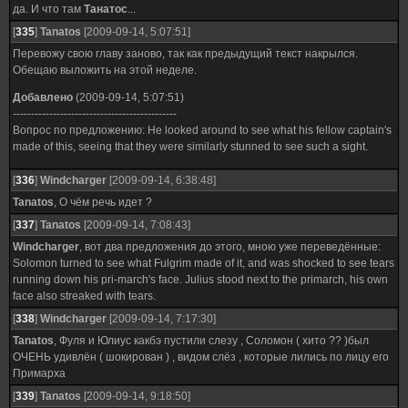
да. И что там
Танатос
...
[
335
]
Tanatos
[2009-09-14, 5:07:51]
Перевожу свою главу заново, так как предыдущий текст накрылся.
Обещаю выложить на этой неделе.
Добавлено
(2009-09-14, 5:07:51)
---------------------------------------------
Вопрос по предложению: He looked around to see what his fellow captain's
made of this, seeing that they were similarly stunned to see such a sight.
[
336
]
Windcharger
[2009-09-14, 6:38:48]
Tanatos
, О чём речь идет ?
[
337
]
Tanatos
[2009-09-14, 7:08:43]
Windcharger
, вот два предложения до этого, мною уже переведённые:
Solomon turned to see what Fulgrim made of it, and was shocked to see tears
running down his pri-march's face. Julius stood next to the primarch, his own
face also streaked with tears.
[
338
]
Windcharger
[2009-09-14, 7:17:30]
Tanatos
, Фуля и Юлиус какбэ пустили слезу , Соломон ( хито ?? )был
ОЧЕНЬ удивлён ( шокирован ) , видом слёз , которые лились по лицу его
Примарха
[
339
]
Tanatos
[2009-09-14, 9:18:50]