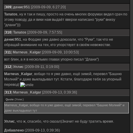
[
309
]
денис951
[2009-09-09, 6:27:20]
Tanatos
, ну я так и пишу, просто на очень многих форумах видел срач по
этому поводу, да и вики нам выдаёт вверхи написано "руки" внизу
"длани")))
[
310
]
Tanatos
[2009-09-09, 7:57:55]
денис951
, на Фордже уже давно доказали, что "Руки", так что не
обращай внимание на тех, кто упорствует в своём невежестве.
[
311
]
Marneus_Kalgar
[2009-09-09, 10:00:53]
вот блин, а я в нескольких главах упорно писал "Длани")
[
312
]
Уллис
[2009-09-11, 0:19:00]
Marneus_Kalgar
, вобще-то я уже давно, ещё зимой, перевел "Башню
Молний" и даже выкладывал тут. Кстати, благодарю тебя за упорный
перевод!
[
313
]
Marneus_Kalgar
[2009-09-13, 0:39:36]
Quote
(
Уллис
)
Marneus_Kalgar, вобще-то я уже давно, ещё зимой, перевел "Башню Молний" и
даже выкладывал тут
Уллис
, что ж, спасибо, что сказал)Значит не буду тратить время.
Добавлено
(2009-09-13, 0:39:36)