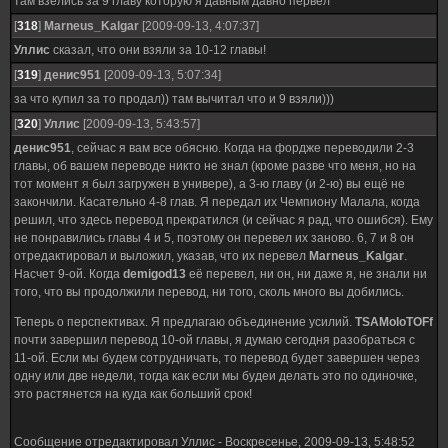
там взелись за 9 главу которую я давным давно первел
[
318
]
Marneus_Kalgar
[2009-09-13, 4:07:37]
Уллис
сказал, что они взяли за 10-12 главы!
[
319
]
денис951
[2009-09-13, 5:07:34]
за что купил за то продал)) там вычитал что и 9 взяли)))
[
320
]
Уллис
[2009-09-13, 5:43:57]
денис951
, сейчас я вам все обясню. Когда на фордже переводили 2-3
главы, об вашем переводе никто не знал (кроме разве что меня, но на
тот момент я был загружен в универе), а 3-ю главу (и 2-ю) вы ещё не
закончили. Касательно 4-8 глав. Я передал их Чемпиону Малала, когда
решил, что здесь перевод прекратился (и сейчас я рад, что ошибся). Ему
не понравились главы 4 и 5, поэтому он перевел их заново. 6, 7 и 8 он
отредактировал и выложил, указав, что их перевел
Marneus_Kalgar
.
Насчет 9-ой. Когда
demigod13
её перевел, ни он, ни даже я, не знали ни
того, что вы продолжили перевод, ни того, сколь много вы добились.
Теперь о перспективах. Я предлагаю объединение усилий.
TSAMoloTOFf
почти завершил перевод 10-ой главы, я думаю сегодня разобраться с
11-ой. Если мы будем сотрудничать, то перевод будет завершен через
одну или две недели, тогда как если мы будеи делать это по одиночке,
это растянется на куда как больший срок!
Сообщение отредактировал
Уллис
-
Воскресенье, 2009-09-13, 5:48:52