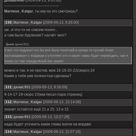
Добавлено
(2009-09-13, 9:05:00)
---------------------------------------------
Marneus_Kalgar
, ты как на это смотришь?
[
330
]
Marneus_Kalgar
[2009-09-13, 9:26:00]
хм...я что-то не совсем понял...
а там было бурление? насчёт чего?
Quote
(
денис951
)
я вот что подумал что бы всё было понятней и проще то пускай Уллис
вазговаривает с ворджам и уточняет кто и какие главы будет переводить, как я
понел он там определёный вес иммет
можно и так. я не против. мои 16-18-20-22(скоро)-24
Какие у тебя уже полностью сделаны?
[
331
]
денис951
[2009-09-13, 9:36:09]
9-14-17-19-скоро 23(как писал пара страниц)
[
332
]
Marneus_Kalgar
[2009-09-13, 10:14:08]
значит остаётся ещё 21 и 25. 13 и 15
[
333
]
денис951
[2009-09-13, 10:27:28]
нада будет уточнить какие главы взяли на вордже
[
334
]
Marneus_Kalgar
[2009-09-13, 11:07:16]