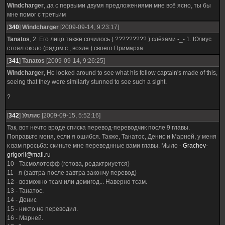
Windcharger
, да с первыми двумя предложениями мне всё ясно, ты бы
мне помог с третьим
[
340
]
Windcharger
[2009-09-14, 9:23:17]
Tanatos
, 2. Его лицо также сочилось ( ????????? ) слёзами -_- 1. Юлиус
стоял около (рядом с , возле ) своего Примарха
[
341
]
Tanatos
[2009-09-14, 9:26:25]
Windcharger
, He looked around to see what his fellow captain's made of this,
seeing that they were similarly stunned to see such a sight.
?
[
342
]
Уллис
[2009-09-15, 5:52:16]
Так, вот нечто вроде списка перевод-переводчик после 9 главы.
Поправьте меня, если я ошибся. Также, Танатос, Денис и Марней, у меня
к вам просьба: скиньте мне переведнные вами главы. Мыло -
Grachev-
grigorii@mail.ru
10 - Тасмолотофф (готова, редактриуется)
11 - я (завтра-после завтра закончу перевод)
12 - возможно тсам или демигод... Наверно тсам.
13 - Танатос.
14 - Денис
15 - никто не переводил.
16 - Марней.