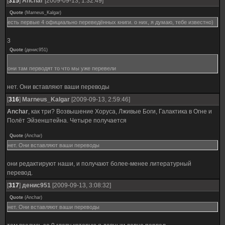
[
315
]
Anchar
[2009-09-13, 1:32:49]
Quote
(
Marneus_Kalgar
)
есть первые 4 официально переведённых книги. о них, я думаю, тебе известно)
3
Quote
(
денис951
)
они там перводят то что мы уже перевели
нет. Они вставляют ваши переводы
[
316
]
Marneus_Kalgar
[2009-09-13, 2:59:46]
Anchar
, как три? Возвышение Хоруса, Лживые Боги, Галактика в Огне и
Полёт Эйзенштейна. Четыре получается
Quote
(
Anchar
)
нет. Они вставляют ваши переводы
они редактируют наши, и получают более-менее литературный
перевод.
[
317
]
денис951
[2009-09-13, 3:08:32]
Quote
(
Anchar
)
нет. Они вставляют ваши переводы