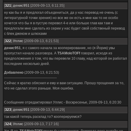
[
321
]
денис951
[2009-09-13, 6:11:35]
ну как бы я и предлогал объедениться, да у нас перевод не очень (с
литературной точки зрения) но все же он есть и мне как то не особо
хочется что бы я в пустую перевел 4-е или больше глав как там и
предлогали мне сделать из серии у нас будет свой собственый перевод
с блек джеком и шлюхами
[
322
]
Уллис
[2009-09-13, 6:21:53]
денис951
, я с самого начала за кооперирование, но (я Йорик) увы
пропустил начало разговора. А
TSAMoloTOFf
говорил, исходя из
предположения о том, что вы перевели 10 главу, над которой он работал
последние несколько дней.
Добавлено
(2009-09-13, 6:21:53)
---------------------------------------------
Сейчас я кратко обяснил и ему и вам ситуацию. Прошу прощения за то,
что не сделал этого раньше. Моя ошибка.
Сообщение отредактировал
Уллис
-
Воскресенье, 2009-09-13, 6:20:30
[
323
]
денис951
[2009-09-13, 6:44:29]
так какой теперь расклад то? кооперируемся?
[
324
]
Уллис
[2009-09-13, 7:17:16]