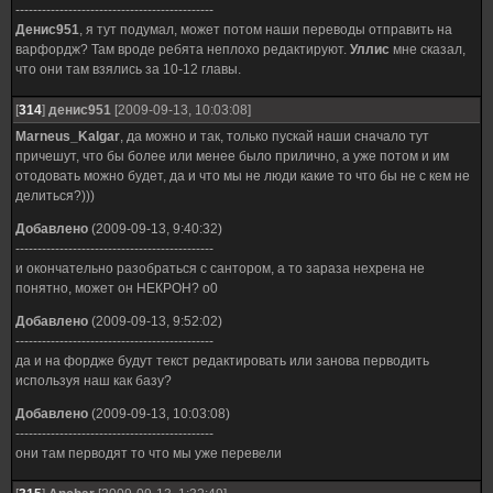
---------------------------------------------
Денис951
, я тут подумал, может потом наши переводы отправить на
варфордж? Там вроде ребята неплохо редактируют.
Уллис
мне сказал,
что они там взялись за 10-12 главы.
[
314
]
денис951
[2009-09-13, 10:03:08]
Marneus_Kalgar
, да можно и так, только пускай наши сначало тут
причешут, что бы более или менее было прилично, а уже потом и им
отодовать можно будет, да и что мы не люди какие то что бы не с кем не
делиться?)))
Добавлено
(2009-09-13, 9:40:32)
---------------------------------------------
и окончательно разобраться с сантором, а то зараза нехрена не
понятно, может он НЕКРОН? о0
Добавлено
(2009-09-13, 9:52:02)
---------------------------------------------
да и на фордже будут текст редактировать или занова перводить
используя наш как базу?
Добавлено
(2009-09-13, 10:03:08)
---------------------------------------------
они там перводят то что мы уже перевели