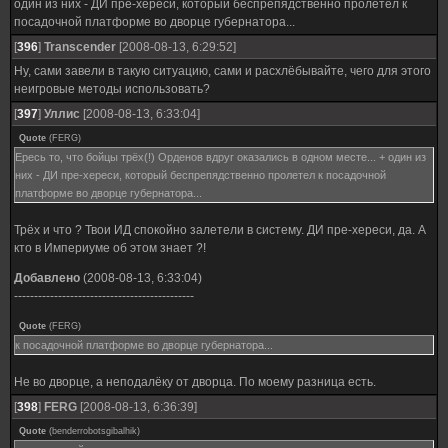
один из них - ДИ пре-хереси, который беспрепядственно пролетел к
посадочной платформе во дворце губернатора...
[
396
]
Transcender
[2008-08-13, 6:29:52]
Ну, сами завели в такую ситуацию, сами и расхлёбывайте, чего для этого
неигровые методы использовать?
[
397
]
Уллис
[2008-08-13, 6:33:04]
Quote
(
FERG
)
Ересь то, что бойцы трёх(!) Орденов вдруг оказались в одном месте... + один из
них - ДИ пре-хереси, который беспрепядственно пролетел к посадочной
платформе во дворце губернатора...
Трёх и что ? Твои ИД спокойно залетели в систему. ДИ пре-хереси, да. А
кто в Империуме об этом знает ?!
Добавлено
(2008-08-13, 6:33:04)
---------------------------------------------
Quote
(
FERG
)
к посадочной платформе во дворце губернатора...
Не во дворце, а неподалёку от дворца. По моему разница есть.
[
398
]
FERG
[2008-08-13, 6:36:39]
Quote
(
benderrobotsgibalhik
)