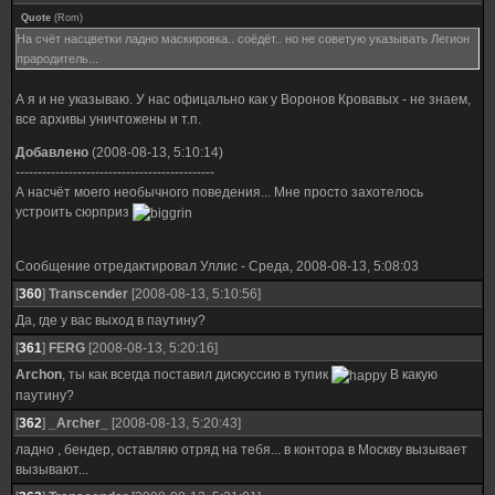
Quote
(
Rom
)
На счёт насцветки ладно маскировка.. соёдёт.. но не советую указывать Легион
прародитель...
А я и не указываю. У нас офицально как у Воронов Кровавых - не знаем,
все архивы уничтожены и т.п.
Добавлено
(2008-08-13, 5:10:14)
---------------------------------------------
А насчёт моего необычного поведения... Мне просто захотелось
устроить сюрприз
Сообщение отредактировал
Уллис
-
Среда, 2008-08-13, 5:08:03
[
360
]
Transcender
[2008-08-13, 5:10:56]
Да, где у вас выход в паутину?
[
361
]
FERG
[2008-08-13, 5:20:16]
Archon
, ты как всегда поставил дискуссию в тупик
В какую
паутину?
[
362
]
_Archer_
[2008-08-13, 5:20:43]
ладно , бендер, оставляю отряд на тебя... в контора в Москву вызывает
вызывают...