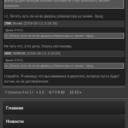
думаю кд действующим малыми группами не стоит привлекать лишнее
внимание.
+1. Лететь чуть ли не во дворец губернатора хз зачем - бред
[
399
]
Уллис
[2008-08-13, 6:38:38]
Quote
(
FERG
)
+1. Лететь чуть ли не во дворец губернатора хз зачем - бред
Не чуть что, а по делу. Узнать обстановку.
[
400
]
SHIROK
[2008-08-13, 6:39:00]
Quote
(
FERG
)
+1. Лететь чуть ли не во дворец губернатора хз зачем - бред
стирайте. Я напишу, что высаживаюсь в джунглях, встреча пусть будет
потом, но не договоренная
Страница
8
из
13
«
1
2
…
6
7
8
9
10
…
12
13
»
Главная
Новости