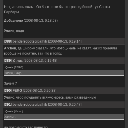
Нет, и очень жаль... Он бы в шоке был от разведённой тут Санты
Барбары...
Добавлено
(2008-08-13, 6:18:58)
---------------------------------------------
Уллис
, надо
[
388
]
benderrobotsgibalhik
[2008-08-13, 6:19:14]
Archon
, да Широку сказали, что мотоцикалы не катят. как их приняли
вообще не понятно. так что в топку.
[
389
]
Уллис
[2008-08-13, 6:19:48]
Quote
(
FERG
)
Уллис, надо
Зачем ?
[
390
]
FERG
[2008-08-13, 6:20:38]
Уллис
, чтоб поудалять всякую ересь, вами разведённую
[
391
]
benderrobotsgibalhik
[2008-08-13, 6:20:47]
Quote
(
Уллис
)
Зачем ?
да потому что вас понесло.