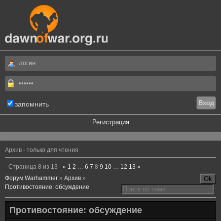
запомнить
Регистрация
.
Архив - только для чтения
Страница
8
из
13
«
1
2
…
6
7
8
9
10
…
12
13
»
Форум Warhammer
»
Архив
»
Противостояние: обсуждение
Противостояние: обсуждение