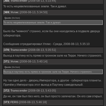
[
368
]
Transcender
[2008-08-13, 5:33:44]
То есть нецивилизованные земли. Так и думал.
[
369
]
Уллис
[2008-08-13, 5:34:50]
Quote
(
Archon
)
То есть нецивилизованные земли. Так и думал.
Было бы "немного" странно, если бы они находились в подвале дворца
губернатора.
Сообщение отредактировал
Уллис
-
Среда, 2008-08-13, 5:35:10
[
370
]
Transcender
[2008-08-13, 5:35:51]
Выход в паутину есть прямо в тронном зале на Терре. Ничего странного.
[
371
]
Уллис
[2008-08-13, 5:40:14]
Quote
(
Archon
)
Выход в паутину есть прямо в тронном зале на Терре. Ничего странного.
Ну так одно дело - дворец Императора, а другое - губернатора планеты.
Причём у Императора этот выход в Паутину самодельный.
[
372
]
Transcender
[2008-08-13, 5:43:05]
Да не, он там был без него, он был просто запечатан. Он его сам открыл.
[
373
]
FERG
[2008-08-13, 5:46:18]