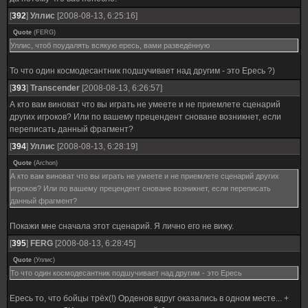
[
392
]
Уллис
[2008-08-13, 6:25:16]
Quote
(
FERG
)
Уллис, чтоб поудалять всякую ересь, вами разведённую
То что один космодесантник подшучивает над другим - это Ересь ?)
[
393
]
Transcender
[2008-08-13, 6:26:57]
А кто вам виноват что вы играть не умеете и не приемлете сценарий
других игроков? Или по вашему прецендент сноване возникнет, если
переписать данный фрагмент?
[
394
]
Уллис
[2008-08-13, 6:28:19]
Quote
(
Archon
)
А кто вам виноват что вы играть не умеете и не приемлете сценарий других
игроков? Или по вашему прецендент сноване возникнет, если переписать
данный фрагмент?
Покажи мне сначала этот сценарий. Я лично его не вижу.
[
395
]
FERG
[2008-08-13, 6:28:45]
Quote
(
Уллис
)
То что один космодесантник подшучивает над другим - это Ересь
Ересь то, что бойцы трёх(!) Орденов вдруг оказались в одном месте... +