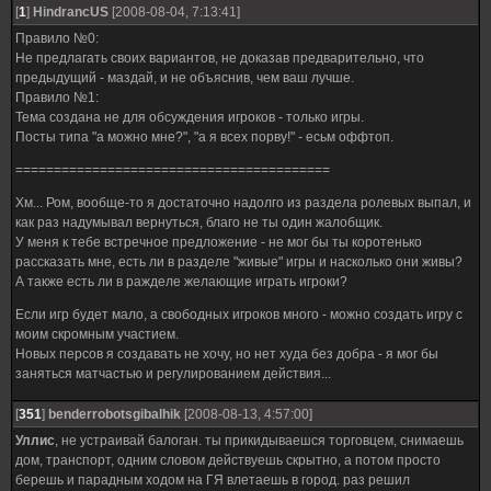
[
1
]
HindrancUS
[2008-08-04, 7:13:41]
Правило №0:
Не предлагать своих вариантов, не доказав предварительно, что
предыдущий - маздай, и не объяснив, чем ваш лучше.
Правило №1:
Тема создана не для обсуждения игроков - только игры.
Посты типа "а можно мне?", "а я всех порву!" - есьм оффтоп.
=========================================
Хм... Ром, вообще-то я достаточно надолго из раздела ролевых выпал, и
как раз надумывал вернуться, благо не ты один жалобщик.
У меня к тебе встречное предложение - не мог бы ты коротенько
рассказать мне, есть ли в разделе "живые" игры и насколько они живы?
А также есть ли в ражделе желающие играть игроки?
Если игр будет мало, а свободных игроков много - можно создать игру с
моим скромным участием.
Новых персов я создавать не хочу, но нет худа без добра - я мог бы
заняться матчастью и регулированием действия...
[
351
]
benderrobotsgibalhik
[2008-08-13, 4:57:00]
Уллис
, не устраивай балоган. ты прикидываешся торговцем, снимаешь
дом, транспорт, одним словом действуешь скрытно, а потом просто
берешь и парадным ходом на ГЯ влетаешь в город. раз решил