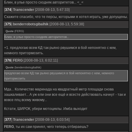
Блин, в улье просто сходняк авторитетов... <_<
[
374
]
Transcender
[2008-08-13, 5:47:33]
Скажите спасибо, что те персы, которыми я хотел играть, уже допущены.
[
375
]
benderrobotsgibalhik
[2008-08-13, 5:59:38]
Quote
(
FERG
)
Блин, в улье просто сходняк авторитетов..
+1. предлогаю всем КД так рьяно рвушимся в бой непонятно с кем,
немного притормозить.
[
376
]
FERG
[2008-08-13, 6:02:11]
Quote
(
benderrobotsgibalhik
)
предлогаю всем КД так рьяно рвушимся в бой непонятно с кем, немного
притормозить
Мда... Количество маринада на квадратный метр площади снова
зашкаливает... А уж ели они все ещё и всесте действовать начнут - так и
вовсе ппц всему живому...
Кстати, ШИРОК, убери мотоциклы. Имба выходит
[
377
]
Transcender
[2008-08-13, 6:03:54]
FERG
, ты их сам принял, чего теперь отбираешь?