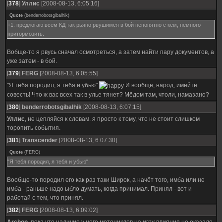
[
378
]
Уллис
[2008-08-13, 6:05:16]
Quote
(
benderrobotsgibalhik
)
+1. предлогаю всем КД так рьяно рвушимся в бой непонятно с кем, немного
притормозить.
Вобще-то я рвусь сначал осмотреться, а затем найти пару документов, а
уже затем - в бой.
[
379
]
FERG
[2008-08-13, 6:05:55]
"Я тебя породил, я тебя и убью"
И вообще, народ, имейте
совесть! Что ж вас всех так в улье тянет? Мёдом там, чтоли, намазано?
[
380
]
benderrobotsgibalhik
[2008-08-13, 6:07:15]
Уллис
, не цепляйся к словам. я просто к тому, что не стоит слишком
торопить события.
[
381
]
Transcender
[2008-08-13, 6:07:30]
Quote
(
FERG
)
"Я тебя породил, я тебя и убью"
Вообще-то породил его как раз таки Широк, а начёт того, имба или не
имба - раньше надо ыбло думать, когда принимал. Принял - вот и
работай с тем, что принял.
[
382
]
FERG
[2008-08-13, 6:09:02]