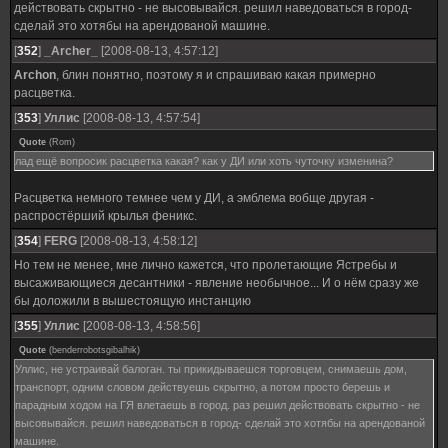
действовать скрытно - не высовывайся. решил наведоваться в город-
сделай это хотябы на арендованой машине.
[
352
]
_Archer_
[2008-08-13, 4:57:12]
Archon
, блин понятно, поэтому я и спрашиваю какая примерно
расцветка.
[
353
]
Уллис
[2008-08-13, 4:57:54]
Quote
(
Rom
)
лад ещё вопросик расцветка какая? как у ДИ или хоть чуточку изменина?
Расцветка немного темнее чем у ДИ, а эмблема вобще другая -
распростёрший крылья феникс.
[
354
]
FERG
[2008-08-13, 4:58:12]
Но тем не менее, мне лично кажется, что пролетающие Ястребы и
высаживающиеся десантники - явление необычное... И о нём сразу же
бы доложили в вышестоящую инстанцию
[
355
]
Уллис
[2008-08-13, 4:58:56]
Quote
(
benderrobotsgibalhik
)
Уллис, не устраивай балоган. ты прикидываешся торговцем, снимаешь дом,
транспорт, одним словом действуешь скрытно, а потом просто берешь и
парадным ходом на ГЯ влетаешь в город. раз решил действовать скрытно - не
высовывайся. решил наведоваться в город- сделай это хотябы на арендованой
машине.