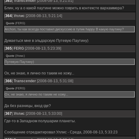
[
363
]
Transcender
[2008-08-13, 5:21:01]
Блин, ну а о какой паутине можно говрить в контексте вархаммера?
[
364
]
Уллис
[2008-08-13, 5:21:14]
Quote
(
FERG
)
Archon, ты как всегда поставил дискуссию в тупик happy В какую паутину?
Думаеться мне в эльдарскую Путевую Паутину)
[
365
]
FERG
[2008-08-13, 5:23:39]
Quote
(
Уллис
)
Путевую Паутину)
Ох, не знаю, я лично по таким не хожу...
[
366
]
Transcender
[2008-08-13, 5:31:08]
Quote
(
FERG
)
Ох, не знаю, я лично по таким не хожу...
Да без разницы, вход где?
[
367
]
Уллис
[2008-08-13, 5:33:00]
Где-то в Западном полушарии планеты.
Сообщение отредактировал
Уллис
-
Среда, 2008-08-13, 5:33:23