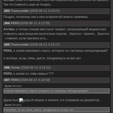
Archon
, пока что наличие у него мотоциклов на игру влияния не оказало.
Так что поменять ещё не поздно...
[
383
]
Transcender
[2008-08-13, 6:10:57]
Поздно, поскольку они у него в принятой анкете заявлены.
[
384
]
FERG
[2008-08-13, 6:12:35]
Archon
, а теперь покажи мне пункт правил, запрещающий модератору
отменять свои решения касательно персов... Захотел - принял... Захотел
- отменил, если причина есть...
[
385
]
Transcender
[2008-08-13, 6:16:17]
FERG
, а зачем принимать перса, которого ты считаешь неподходящим?
А вообще, ну вы, блин, даёте, Хиндранкуса на вас нет.
[
386
]
Уллис
[2008-08-13, 6:18:31]
FERG
, а зачем ты тему закрыл ???
[
387
]
FERG
[2008-08-13, 6:18:58]
Quote
(
Archon
)
а зачем принимать перса, которого ты считаешь неподходящим?
Дурак был
В общем, я принял, я и отправлю на доработку...
Quote
(
Archon
)
А вообще, ну вы, блин, даёте, Хиндранкуса на вас нет.