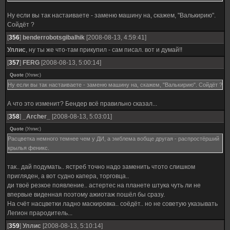
Ну если вы так настаиваете - заменю машину на, скажем, "Валькирию".
Сойдёт ?
[
356
]
benderrobotsgibalhik
[2008-08-13, 4:59:41]
Уллис
, ну ты же что-там прикупил - сам писал. вот и думай!!
[
357
]
FERG
[2008-08-13, 5:00:14]
Quote
(
Уллис
)
Ну если вы так настаиваете - заменю машину на, скажем, "Валькирию". Сойдёт ?
А что это изменит? Бендер всё правильно сказал...
[
358
]
_Archer_
[2008-08-13, 5:03:01]
Quote
(
Уллис
)
Расцветка немного темнее чем у ДИ, а эмблема вобще другая - распростёрший
крылья феникс.
так.. дай подумать.. ястреб точно надо заменить чтото слишком
пригляден, а вот судно капера, торговца..
ди твоё резкое появление.. астертес на планете штука чуть ли не
впервые виденная поэтому ажиотаж пошёл бы сразу.
На счёт насцветки ладно маскировка.. соёдёт.. но не советую указывать
Легион прародитель...
[
359
]
Уллис
[2008-08-13, 5:10:14]