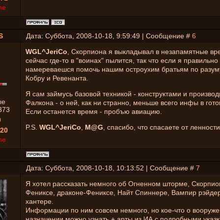
ne
S
Дата: Суббота, 2008-10-18, 9:59:49 | Сообщение #
6
WGL^JeriCo
, Скорпиона я выкладывал в незапамятные вр
сейчас где-то в "воинах" пылится, так что если я правильно
намереваешся помочь нашим остроухим братьям по разуму
Кобру и Ревенанта.
Я сам займусь базовой техникой - конструктами и произво
ые
Фалкона - о ней, как ни странно, меньше всего инфы в гото
373
Если останется время - пробъю авиацию.
0
P.S.
WGL^JeriCo
,
M@G
, спасибо, что спасаете от ленности
20
ne
Дата: Суббота, 2008-10-18, 10:13:52 | Сообщение #
7
Я хотел рассказать немного об Огненном шторме, Скорпио
Фениксе, драконе-Фениксе, Найт Спиннере, Вампир рэйде
хантере.
Информации по ним совсем немного, но кое-что о вооруже
назначении можно узнать + арты из ИА с подробными указ