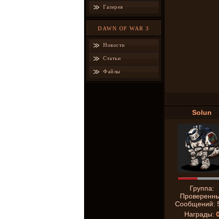
Галерея
DAWN OF WAR 3
Новости
Статьи
Файлы
Solun
Группа:
Проверенн
Сообщений:
Награды: