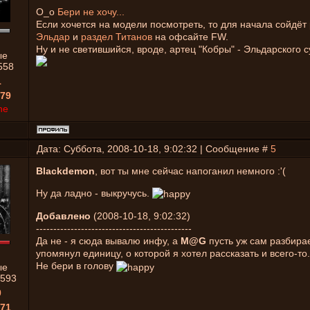
О_о
Бери не хочу...
Если хочется на модели посмотреть, то для начала сойдёт
Эльдар
и
раздел Титанов
на офсайте FW.
Ну и не светившийся, вроде, артец "Кобры" - Эльдарского 
ые
558
1
79
ne
Дата: Суббота, 2008-10-18, 9:02:32 | Сообщение #
5
Blackdemon
, вот ты мне сейчас напоганил немного :'(
Ну да ладно - выкручусь.
Добавлено
(2008-10-18, 9:02:32)
---------------------------------------------
Да не - я сюда вывалю инфу, а
M@G
пусть уж сам разбирае
упомянул единицу, о которой я хотел рассказать и всего-то.
Не бери в голову
ые
593
0
71