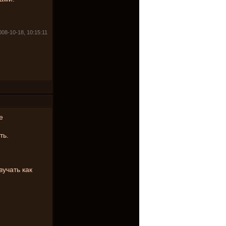
08-10-18, 10:15:11
е
ть.
вучать как