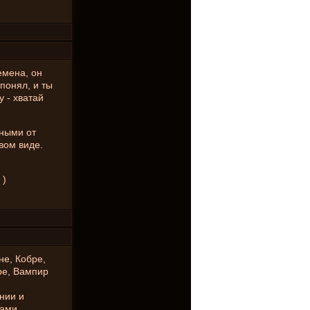
емена, он
 понял, и ты
 - хватай
дными от
вом виде.
 )
не, Кобре,
ре, Вампир
нии и
ками.