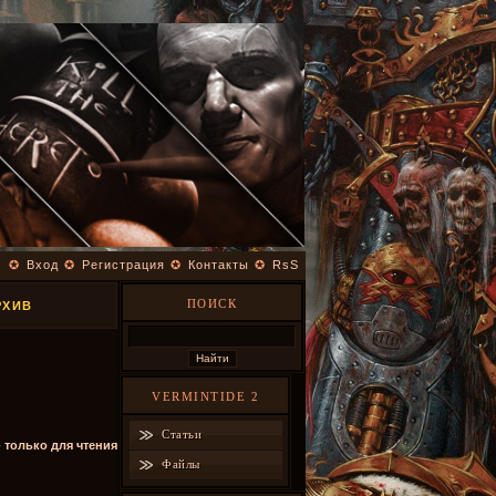
✪
Вход
✪
Регистрация
✪
Контакты
✪
RsS
ПОИСК
РХИВ
VERMINTIDE 2
Статьи
- только для чтения
Файлы