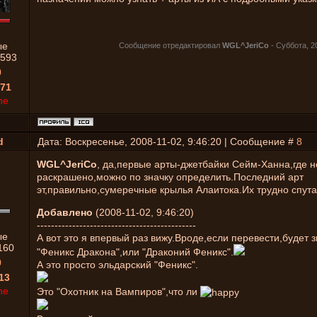
ые
Сообщение отредактировал
WGL^JeriCo
-
Суббота, 20
593
0
71
ne
d
Дата: Воскресенье, 2008-11-02, 9:46:20 | Сообщение #
8
WGL^JeriCo
, да,первые арты-джетбайки Сейм-Ханна,где н
раскрашено,можно по значку определить.Последний арт
эт,правильно,сумеречные крылья Алаитока.Их трудно спута
Добавлено
(2008-11-02, 9:46:20)
---------------------------------------------
ые
А вот это я впервый раз вижу.Вроде,если перевести,будет з
160
"Феникс Дракона",или "Драконий Феникс".
0
А это просто эльдарский "Феникс".
13
ne
Это "Охотник на Вампиров",что ли