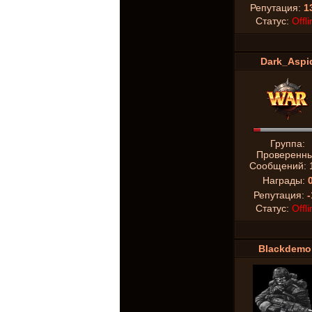
Репутация:
1
Статус:
Offli
Dark_Aspi
Группа:
Проверенн
Сообщений:
Награды:
Репутация:
-
Статус:
Offli
Blackdemo