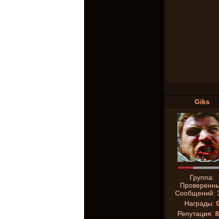
Giks
Группа:
Проверенн
Сообщений:
Награды:
Репутация:
8