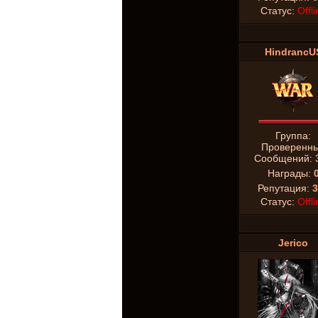
Статус:
Offli
HindrancU
Группа:
Проверенн
Сообщений:
Награды:
Репутация:
3
Статус:
Offli
Jerico