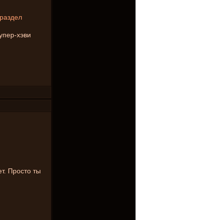
раздел
супер-хэви
т. Просто ты