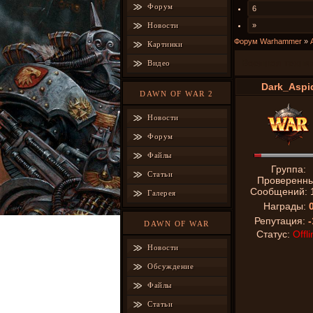
Форум
6
Новости
»
Форум Warhammer
»
Картинки
Военная техни
Видео
Dark_Aspi
DAWN OF WAR 2
Новости
Форум
Файлы
Группа:
Статьи
Проверенн
Сообщений:
Галерея
Награды:
Репутация:
-
DAWN OF WAR
Статус:
Offli
Новости
Обсуждение
Файлы
Статьи