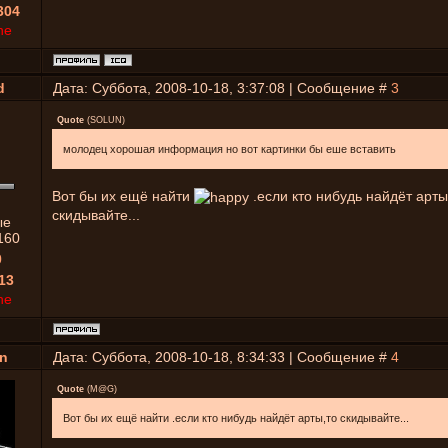
304
ne
d
Дата: Суббота, 2008-10-18, 3:37:08 | Сообщение #
3
Quote
(
SOLUN
)
молодец хорошая информация но вот картинки бы еше вставить
Вот бы их ещё найти
.если кто нибудь найдёт арты
скидывайте...
ые
160
0
13
ne
n
Дата: Суббота, 2008-10-18, 8:34:33 | Сообщение #
4
Quote
(
M@G
)
Вот бы их ещё найти .если кто нибудь найдёт арты,то скидывайте...