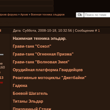
Архив форума
»
Архив
»
Военная техника эльдаров
ка эльдаров
d
Дата: Суббота, 2008-10-18, 10:32:56 | Сообщение #
1
Наземная техника эльдар.
Грави-танк "Сокол"
Грави-танк "Огненная Призма"
Грави-танк "Волновая Змея"
ые
160
Орудийная платформа Гвардейцев
0
13
Реактивные мотоциклы "Джетбайки"
ne
Гадюка
Боевой Шагатель
Титаны Эльдар
Призрачный Страж