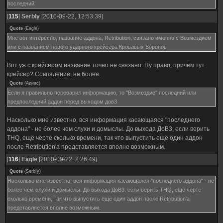
последний
[
115
]
SerbIy
[2010-09-22, 12:53:39]
Quote
(
Eagle
)
Мне вот интересно, название аддона, Retribution, связано именно с Возмездием
или с названием нового ударного крейсера Кровавых Воронов
Вот уж с крейсером название точно не связано. Ну право, причём тут
крейсер? Совпадение, не более.
Quote
(
Адиас
)
Если я правильно переварил информацию, то "Возмездие" последний или
предпоследний аддон перед выходом дов3
Насколько мне известно, вся информация касающаяся "последнего
аддона" - не более чем слухи и домыслы. До выхода ДоВ3, если верить
THQ, ещё чёрте сколько времени, так что выпустить ещё один аддон
после Retribution'а представляется вполне возможным.
[
116
]
Eagle
[2010-09-22, 2:26:49]
Quote
(
SerbIy
)
Насколько мне известно, вся информация касающаяся "последнего аддона" - не
более чем слухи и домыслы. До выхода ДоВ3, если верить THQ, ещё чёрте
сколько времени, так что выпустить ещё один аддон после Retribution'а
представляется вполне возможным.