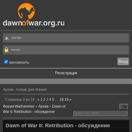
запомнить
Регистрация
.
Архив - только для чтения
Страница
3
из
19
«
1
2
3
4
5
…
18
19
»
Форум Warhammer
»
Архив
»
Dawn of
War II: Retribution - обсуждение
Dawn of War II: Retribution - обсуждение