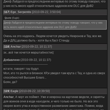
Джеф Лайделл в предпоследнем интервью по этому поводу говорил, что
у них есть много идей относительно аддонов или DLC для ДоВ2
[
117
]
Ego_Serpentis
[2010-09-22, 3:50:04]
Quote
(
Eagle
)
Джеф Лайделл в предпоследнем интервью по этому поводу говорил, что у них
есть много идей относительно аддонов или DLC для ДоВ2
Очень на это надеюсь. Людям хочется увидеть Некронов и Тау, все же.
Да и ДЛЦ должно быть - хотя бы к Ласт Стенду.
[
118
]
Anchar
[2010-09-22, 10:11:37]
эх...всё тки хочется марштабности((
Добавлено
(2010-09-22, 10:11:37)
---------------------------------------------
кстати, говорят тау будут.
Мол, кто то рылся в блокное ХР,и увидел там крута с Тау, и одна из сверх
способностей Высшее Благо...
Боян, да?
[
119
]
Eagle
[2010-09-22, 10:39:50]
Anchar
, А черт их поймет. Уже и некрона на картинке видели, и скрипты
для воинов огня в коде находили, и чего только не было. Но все это
скорее всего утка и искусственное разжигание ажиотажа. Помню, когда