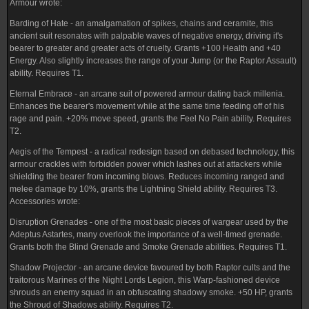
Armour wrote:
Barding of Hate - an amalgamation of spikes, chains and ceramite, this
ancient suit resonates with palpable waves of negative energy, driving it's
bearer to greater and greater acts of cruelty. Grants +100 Health and +40
Energy. Also slightly increases the range of your Jump (or the Raptor Assault)
ability. Requires T1.
Eternal Embrace - an arcane suit of powered armour dating back millenia.
Enhances the bearer's movement while at the same time feeding off of his
rage and pain. +20% move speed, grants the Feel No Pain ability. Requires
T2.
Aegis of the Tempest - a radical redesign based on debased technology, this
armour crackles with forbidden power which lashes out at attackers while
shielding the bearer from incoming blows. Reduces incoming ranged and
melee damage by 10%, grants the Lightning Shield ability. Requires T3.
Accessories wrote:
Disruption Grenades - one of the most basic pieces of wargear used by the
Adeptus Astartes, many overlook the importance of a well-timed grenade.
Grants both the Blind Grenade and Smoke Grenade abilities. Requires T1.
Shadow Projector - an arcane device favoured by both Raptor cults and the
traitorous Marines of the Night Lords Legion, this Warp-fashioned device
shrouds an enemy squad in an obfuscating shadowy smoke. +50 HP, grants
the Shroud of Shadows ability. Requires T2.