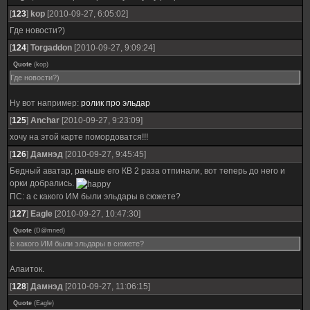
[
123
]
kop
[2010-09-27, 6:05:02]
Где новости?)
[
124
]
Torgaddon
[2010-09-27, 9:09:24]
Quote
(
kop
)
Где новости?)
Ну вот например:
ролик про эльдар
[
125
]
Anchar
[2010-09-27, 9:23:09]
хочу на этой карте помордоватся!!!
[
126
]
Дамнэд
[2010-09-27, 9:45:45]
Бедный аватар, раньше его КВ 2 раза отпинали, вот теперь до него и
орки добрались.
ПС: а с какого ИМ были эльдары в сюжете?
[
127
]
Eagle
[2010-09-27, 10:47:30]
Quote
(
D@mned
)
с какого ИМ были эльдары в сюжете?
Алаиток.
[
128
]
Дамнэд
[2010-09-27, 11:06:15]
Quote
(
Eagle
)