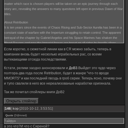
matter which race is chosen players will be taken on an epic journey through each
story arc, revealing the answers to many questions left open in previous Dawn of War
titles.
About Retribution
It is ten years since the events of Chaos Rising and Sub-Sector Aurelia has been in a
constant state of warfare with the Imperium struggling to retain control. The apparent
betrayal of the chapter by Gabriel Angelos and his Space Marines has shaken the
Blood Ravens and now the Imperial forces are beset on all sides by hostile aliens.
Retribution allows the player to select the race of their choosing in a battle to determine
Если коротко, о сюжетной линии как в CR можно забыть, теперь в
the very survival or destruction of the entire sector.
кампании вновь будет несколько играбельных рас, со всеми
вытекающими отсюда последствиями.
Кстати, релики заодно анонсировали и
ДоВ3
.Выйдет это чудо через
полтора-два года после Retribution, будет в жанре "что-то вроде
MMORTS" и как последний гвоздь в гроб серии. Теперь ясно, почему они
и тупо свалили в него все нереализованые наработки оригинала.
Так же почитал спойлеры книги ДоВ2
[
146
]
kop
[2010-10-12, 3:53:51]
Quote
(
D@mned
)
Тайфун
а это что?И что с Сиреной?