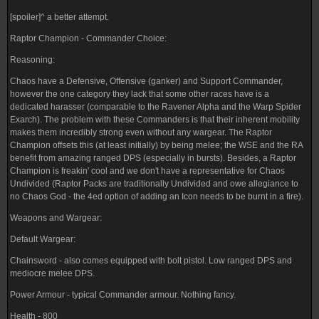
[spoiler]^ a better attempt.
Raptor Champion - Commander Choice:
Reasoning:
Chaos have a Defensive, Offensive (ganker) and Support Commander,
however the one category they lack that some other races have is a
dedicated harasser (comparable to the Ravener Alpha and the Warp Spider
Exarch). The problem with these Commanders is that their inherent mobility
makes them incredibly strong even without any wargear. The Raptor
Champion offsets this (at least initially) by being melee; the WSE and the RA
benefit from amazing ranged DPS (especially in bursts). Besides, a Raptor
Champion is freakin' cool and we don't have a representative for Chaos
Undivided (Raptor Packs are traditionally Undivided and owe allegiance to
no Chaos God - the 4ed option of adding an Icon needs to be burnt in a fire).
Weapons and Wargear:
Default Wargear:
Chainsword - also comes equipped with bolt pistol. Low ranged DPS and
mediocre melee DPS.
Power Armour - typical Commander armour. Nothing fancy.
Health - 800