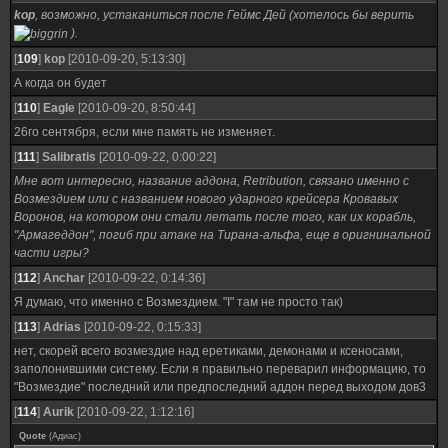
kop
, возможно, устаканиться после Геймс Дей (хотелось бы верить
).
[
109
]
kop
[2010-09-20, 5:13:30]
А когда он будет
[
110
]
Eagle
[2010-09-20, 8:50:44]
26го сентября, если мне память не изменяет.
[
111
]
Salibratis
[2010-09-22, 0:00:22]
Мне вот интересно, название аддона, Retribution, связано именно с
Возмездием или с названием нового ударного крейсера Кровавых
Воронов, на котором они стали летать после того, как их корабль,
"Армагеддон", погиб при атаке на Тирана-альфа, еще в оригнинальной
части игры?
[
112
]
Anchar
[2010-09-22, 0:14:36]
Я думаю, что именно с Возмездием. "I" там не просто так)
[
113
]
Adrias
[2010-09-22, 0:15:33]
нет, скорей всего возмездие над еретиками, демонами и ксеносами,
заполонившими систему. Если я правильно переварил информацию, то
"Возмездие" последний или предпоследний аддон перед выходом дов3
[
114
]
Aurik
[2010-09-22, 1:12:16]
Quote
(
Адиас
)