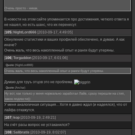
Очень просто - никак.
В новости на этом сайте упоминается про достижения, четкого ответа я
не нашел, но есть шанс, что их перенесут.
[
105
]
NightLord666
[2010-09-17, 4:49:05]
Обнуление статистики и ваших профилей обеспечено, я думаю. А как
иначе?
Очень жаль, что весь накопленный опыт и ранги будут утеряны.
[
106
]
Torgaddon
[2010-09-17, 6:01:06]
Quote
(
NightLord666
)
Очень жаль, что весь накопленный опыт и ранги будут утеряны.
Думаю для труъ отцов это не проблема.
Quote
(
Anchar
)
Ну вот, как только у меня нормально заработал Лайв, сразу перешли на стип,
закон подлости))
У меня аналогичная ситуация... Хотя я давно ждал (и надеялся), что от
лайфа откажутся.
[
107
]
kop
[2010-09-19, 2:49:21]
На счёт расы вопрос не устаканился?
[
108
]
Salibratis
[2010-09-19, 8:02:07]