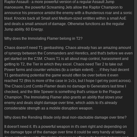
Raptor Assault - a more powerful version of a regular Assault Jump
manoeuvre, the powerful Screaming Jets allow the Raptor Champion to
announce his presence amidst the enemy with a thunderous roar and a sonic
blast. Knocks back all Small and Medium-sized entities within a small AoE
and deals a small amount of damage. Otherwise functions as the regular
Jump ability. 60 Energy.
Why does the Immolating Flamer belong in T2?
Chaos doesn't need T1 genbashing. Chaos already has an amazing amount
of synergy between the Commanders and Heretics, and that's before we even
get started on the CSM. Chaos T1 is all about map control, harassment and
getting to T2, the Tier in which they excel. Chaos need Tier 2 to take out
Power farms and counter vehicles (to a certain extent) . . . if they had decent
T1 genbashing potential the game would often be over before it even
reached T2 (this is more of the case in 1v1s, but I hope I get my point across).
The Chaos Lord Combi-Flamer deals no damage to Generators last time I
checked, and the Bile Spewer is something that's unique to the Plague
Champion. The Immolating Flamer also grants an ability that slows your
enemy and deals slight damage over time, which adds to it's already
considerable strength as a mobile disruption weapon.
Why does the Rending Blade only deal non-stackable damage over time?
It doesn't need it. It's a powerful weapon in it's own right and depending on
the damage type of the damage over time it could be very handy at taking