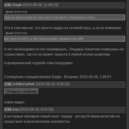
[
131
]
Eagle
[2010-09-28, 11:06:23]
Quote
(
D@mned
)
таки не просто игруля, раз она стала иметь отношение к бэку.
Это в том смысле, что просто кадры из сетевой игры, а не из компании.
Quote
(
D@mned
)
вот просто взять и, без объяснений, переместить ИМ
А нет необходимости его перемещать. Эльдары Алаитока помешаны на
странствиях, так что их может занести в любой уголок галактики.
А вулканический террейн таки порадовал.
Сообщение отредактировал
Eagle
-
Вторник, 2010-09-28, 1:09:07
[
132
]
IxAMxCaHeK
[2010-09-29, 8:58:33]
новое видео
[
133
]
kop
[2010-09-29, 9:03:53]
В интервью обьявили новый юнит эльдар - аутарх.В каком качестве он
предстанет в мультиплеере неизвестно.