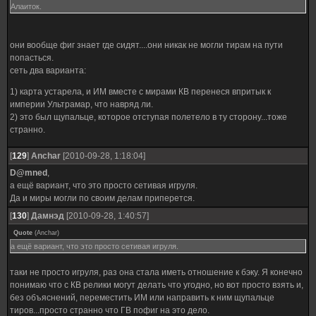
Алаиток.
они вообще фиг знает где сидят....они никак не могли тирам на пути
попасться.
сеть два варианта:
1) карта устарела, и ИМ вместе с мирами КВ перенеся впритык к
империи Ультрамар, что навряд ли.
2) это был щупальце, которое отступая полетело в ту сторону...тоже
странно.
[
129
]
Anchar
[2010-09-28, 1:18:04]
D@mned
,
а ещё вариант, что это просто сетивая игруля.
Да и миры могли по своим делам приперется.
[
130
]
Дамнэд
[2010-09-28, 1:40:57]
Quote
(
Anchar
)
а ещё вариант, что это просто сетивая игруля.
таки не просто игруля, раз она стала иметь отношение к бэку. Я конечно
понимаю что с КВ релики могут делать что угодно, но вот просто взять и,
без объяснений, переместить ИМ или направить к ним щупальце
тиров...просто странно что ГВ пофиг на это дело.