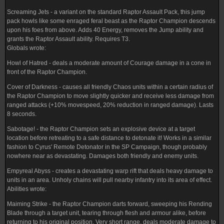
Screaming Jets - a variant on the standard Raptor Assault Pack, this jump
pack howls like some enraged feral beast as the Raptor Champion descends
upon his foes from above. Adds 40 Energy, removes the Jump ability and
grants the Raptor Assault ability. Requires T3.
Globals wrote:
Howl of Hatred - deals a moderate amount of Courage damage in a cone in
front of the Raptor Champion.
Cover of Darkness - causes all friendly Chaos units within a certain radius of
the Raptor Champion to move slightly quicker and receive less damage from
ranged attacks (+10% movespeed, 20% reduction in ranged damage). Lasts
8 seconds.
Sabotage! - the Raptor Champion sets an explosive device at a target
location before retreating to a safe distance to detonate it! Works in a similar
fashion to Cyrus' Remote Detonator in the SP Campaign, though probably
nowhere near as devastating. Damages both friendly and enemy units.
Empyreal Abyss - creates a devastating warp rift that deals heavy damage to
units in an area. Unholy chains will pull nearby infantry into its area of effect.
Abilities wrote:
Maiming Strike - the Raptor Champion darts forward, sweeping his Rending
Blade through a target unit, tearing through flesh and armour alike, before
returning to his original position. Very short range, deals moderate damage to