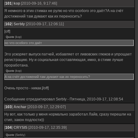
[
101
]
kop
[2010-09-16, 9:17:46]
Я немного в этих стимах не рулю но что особого это даёт?А на счёт
достижений там думают как их переносить?
[
102
]
SerbIy
[2010-09-17, 12:06:11]
[off]
Quote
(
kop
)
но что особого это даёт
Это ускоряет выпуск патчей, избавляет от ливовских глюков и упрощает
регистрацию. Ну и социальная составляющая, имхо, в стиме лучше
проработана.
Quote
(
kop
)
А на счёт достижений там думают как их переносить?
Очень просто - никак.[/off]
Сообщение отредактировал
SerbIy
-
Пятница, 2010-09-17, 12:08:54
[
103
]
Anchar
[2010-09-17, 12:29:07]
Ну вот, как только у меня нормально заработал Лайв, сразу перешли на
стип, закон подлости))
[
104
]
CRYSIS
[2010-09-17, 12:35:39]
Quote
(
SerbIy
)