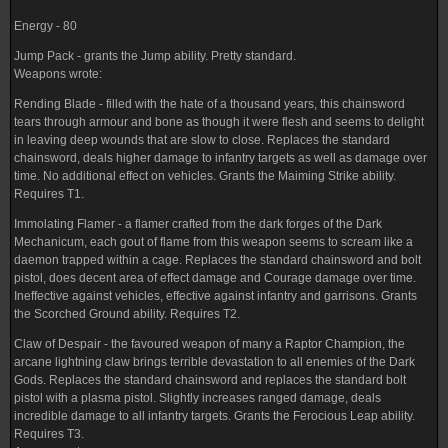
Energy - 80
Jump Pack - grants the Jump ability. Pretty standard.
Weapons wrote:
Rending Blade - filled with the hate of a thousand years, this chainsword
tears through armour and bone as though it were flesh and seems to delight
in leaving deep wounds that are slow to close. Replaces the standard
chainsword, deals higher damage to infantry targets as well as damage over
time. No additional effect on vehicles. Grants the Maiming Strike ability.
Requires T1.
Immolating Flamer - a flamer crafted from the dark forges of the Dark
Mechanicum, each gout of flame from this weapon seems to scream like a
daemon trapped within a cage. Replaces the standard chainsword and bolt
pistol, does decent area of effect damage and Courage damage over time.
Ineffective against vehicles, effective against infantry and garrisons. Grants
the Scorched Ground ability. Requires T2.
Claw of Despair - the favoured weapon of many a Raptor Champion, the
arcane lightning claw brings terrible devastation to all enemies of the Dark
Gods. Replaces the standard chainsword and replaces the standard bolt
pistol with a plasma pistol. Slightly increases ranged damage, deals
incredible damage to all infantry targets. Grants the Ferocious Leap ability.
Requires T3.