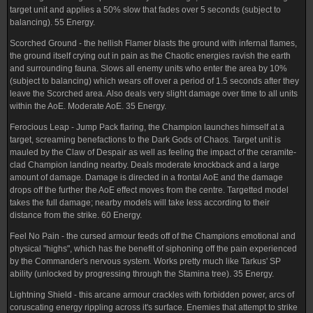
target unit and applies a 50% slow that fades over 5 seconds (subject to
balancing). 55 Energy.
Scorched Ground - the hellish Flamer blasts the ground with infernal flames,
the ground itself crying out in pain as the Chaotic energies ravish the earth
and surrounding fauna. Slows all enemy units who enter the area by 10%
(subject to balancing) which wears off over a period of 1.5 seconds after they
leave the Scorched area. Also deals very slight damage over time to all units
within the AoE. Moderate AoE. 35 Energy.
Ferocious Leap - Jump Pack flaring, the Champion launches himself at a
target, screaming benefactions to the Dark Gods of Chaos. Target unit is
mauled by the Claw of Despair as well as feeling the impact of the ceramite-
clad Champion landing nearby. Deals moderate knockback and a large
amount of damage. Damage is directed in a frontal AoE and the damage
drops off the further the AoE effect moves from the centre. Targetted model
takes the full damage; nearby models will take less according to their
distance from the strike. 60 Energy.
Feel No Pain - the cursed armour feeds off of the Champions emotional and
physical "highs", which has the benefit of siphoning off the pain experienced
by the Commander's nervous system. Works pretty much like Tarkus' SP
ability (unlocked by progressing through the Stamina tree). 35 Energy.
Lightning Shield - this arcane armour crackles with forbidden power, arcs of
coruscating energy rippling across it's surface. Enemies that attempt to strike