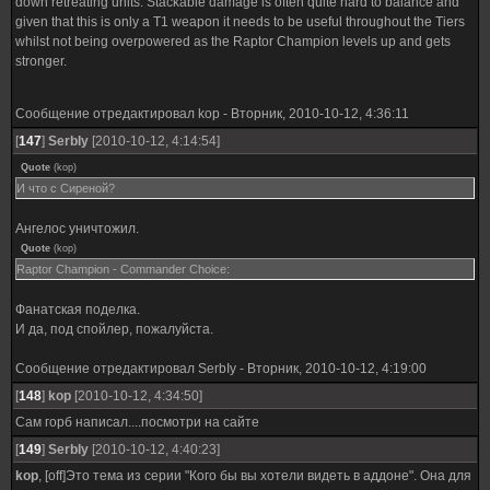
down retreating units. Stackable damage is often quite hard to balance and
given that this is only a T1 weapon it needs to be useful throughout the Tiers
whilst not being overpowered as the Raptor Champion levels up and gets
stronger.
Сообщение отредактировал
kop
-
Вторник, 2010-10-12, 4:36:11
[
147
]
SerbIy
[2010-10-12, 4:14:54]
Quote
(
kop
)
И что с Сиреной?
Ангелос уничтожил.
Quote
(
kop
)
Raptor Champion - Commander Choice:
Фанатская поделка.
И да, под спойлер, пожалуйста.
Сообщение отредактировал
SerbIy
-
Вторник, 2010-10-12, 4:19:00
[
148
]
kop
[2010-10-12, 4:34:50]
Сам горб написал....посмотри на сайте
[
149
]
SerbIy
[2010-10-12, 4:40:23]
kop
, [off]Это тема из серии "Кого бы вы хотели видеть в аддоне". Она для