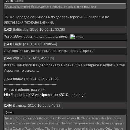
Quote
(
Хомяк
)
Гораздо логичнее было сделать героем аутарха, а не варлока
Так же, гораздо логичнее было сделать героем библиария, а не
апотекария/технодесантника.
[
142
]
Salibratis
[2010-10-01, 11:33:39]
Torgaddon
, авось капеллаша появится
[
143
]
Eagle
[2010-10-02, 0:08:44]
А можно ссылку на это самое интервью про Аутарха ?
[
144
]
kop
[2010-10-02, 9:21:34]
Кстати заметили в видео планету Сирена?Она наверное и будет и я там
Аврелию не увидел...
Добавлено
(2010-10-02, 9:21:34)
---------------------------------------------
Вот для общего развития
http://hippiefreak12.wordpress.com/2010....ampaign
[
145
]
Дамнэд
[2010-10-02, 9:49:32]
Quote
Taking place years after the events in Dawn of War II: Chaos Rising, this title allows
players to choose their perspective with the first multiple-race single player campaign
in the Dawn of War II series. The first race to be revealed is the savage Orks, but no