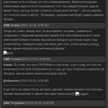
короткому пути к победе.это путь Командования, Животрепещущая
навязчивая идея полного понимания того, как каждая боевая задача
может быть частью более сложного плана всей битвы" - так что варлок
тут относительно к месту... Возможно, задания нам будет давать именно
Автарх...
[
139
]
Хомяк
[2010-10-01, 4:35:55]
"Когда его зовет жажда боя, он возглавляет штурмы, сражаясь в
поединках с лидерами вражеских армий или пренебрежительно легко
уничтожая боевую технику. Крылатые Автархи частенько парят над
полем битвы, пикируя в гущу боя лишь для того, чтобы решить исход
битвы одним хорошо рассчитанным ударом."
[
140
]
Славко
[2010-10-01, 6:28:06]
Хомяк
, Я к тому, что они СКЛОННЫ к стратегии, а не к тому, что они не
появляются на поле боя)помнится, я еще до Хаос Райзинга надеялся на
Автарха, как на нового юнита или даже героя)
Добавлено
(2010-10-01, 6:28:06)
---------------------------------------------
И да! Чуть не забыл! Если автарха сделают новым героем я поступлюсь
своими принципами и сменю аватарку пораньше))))
[
141
]
Torgaddon
[2010-10-01, 8:06:43]