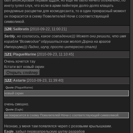
был анонсирован первый аддон, но еще не было ничего объявлено, по
инету гулял слух, что если в арми пейнтере долго-долго клацать
рендомные расцветки для космодесанта, то в один прекрасный момент
он покрасится в схему Повелителей Ночи с соответствующей
символикой.
[
120
]
Salibratis
[2010-09-22, 11:00:21]
SerbIy
, но согласись, какое совпадение))) Может они решили, что имя
корабля "Возмездие" обрушиться как молот Дорна на врагов
Империума))) Ладно, шучу, просто интересно стало)
[
121
]
PlagueMarine
[2010-09-23, 11:10:45]
Очень хочется тау
Кстати вот новый скрин
[
122
]
Astarte
[2010-09-23, 11:39:40]
Quote
(
PlagueMarine
)
новый скрин
очень смешно.
Quote
(
Eagle
)
он покрасится в схему Повелителей Ночи с соответствующей символикой.
Незнаю, у меня там появлялся череп с розовыми крылышками.
Eagle
, забыл первоапрельскую шутку разрабов