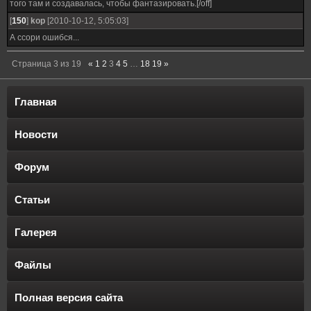
того там и создавалась, чтобы фантазировать.[/off]
[
150
]
kop
[2010-10-12, 5:05:03]
А ссори ошибся...
Страница
3
из
19
«
1
2
3
4
5
…
18
19
»
Главная
Новости
Форум
Статьи
Галерея
Файлы
Полная версия сайта