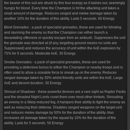
the bearer of this suit are struck by this foul energy as it lashes out, seemingly
hungry for blood. Every time the Champion is hit the attacking unit takes a
small amount of damage. Reduces ranged and melee damage taken by
another 10% for the duration of this ability. Lasts 5 seconds. 60 Energy.
Blind Grenades - a pack of specialist grenades, these are used for blinding
and stunning the enemy so that the Champion can either launch a
devastating offensive or quickly escape from an ambush. Suppresses the unit
the grenade was directed at (if any, targeting ground means no units are
Suppressed) and reduces the accuracy of unit within the AoE explosion by
75% for 6 seconds. Moderate AoE. 30 Energy.
Smoke Grenades - a pack of specialist grenades, these are used for
providing a defensive bonus to either the Champion or nearby troops and is
often used to allow a sizeable force to sneak up on the enemy. Reduces
ranged damage taken by 30% whilst friendly units are within the AoE. Large
AoE and decent duration. 30 Energy.
Shroud of Shadows - these powerful devices are a rare sight as Raptor Packs
and the dreaded Night Lords covet them over most other trinkets. Shrouding
an enemy in a Warp-induced fog, it hampers their ability to fight the enemy as
well as reducing their defense. Disables ranged weapons on the target unit
and reduces melee damage by 50% for the duration of the ability. Also
increases all damage taken by the squad by 10% for the duration of the
ability. Lasts for 5 seconds. 50 Energy.