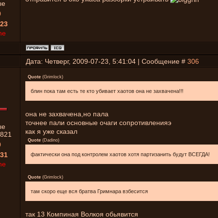
ые
0
23
ne
Дата: Четверг, 2009-07-23, 5:41:04 | Сообщение #
306
Quote
(
Grimlock
)
блин пока там есть те кто убивает хаотов она не захвачена!!!
она не захвачена,но пала
точнее пали основные очаги сопротивленияэ
ые
как я уже сказал
821
Quote
(
Dadino
)
0
31
фактически она под контролем хаотов хотя партизанить будут ВСЕГДА!
ne
Quote
(
Grimlock
)
там скоро еще вся братва Гримнара взбесится
так 13 Компиная Волкоя обьявится