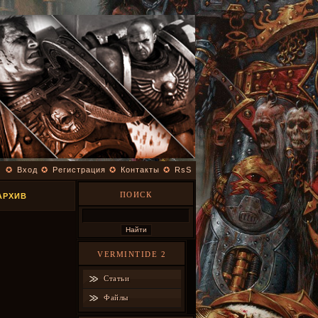
✪
Вход
✪
Регистрация
✪
Контакты
✪
RsS
ПОИСК
АРХИВ
VERMINTIDE 2
Статьи
Файлы