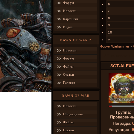
Форум
6
Новости
7
8
Картинки
9
Видео
10
»
DAWN OF WAR 2
Форум Warhammer
»
Новости
ИГ во вселенно
Форум
SGT-ALEX
Файлы
Статьи
Галерея
DAWN OF WAR
Новости
Группа:
Обсуждение
Проверенн
Файлы
Награды:
Репутация:
9
Статьи