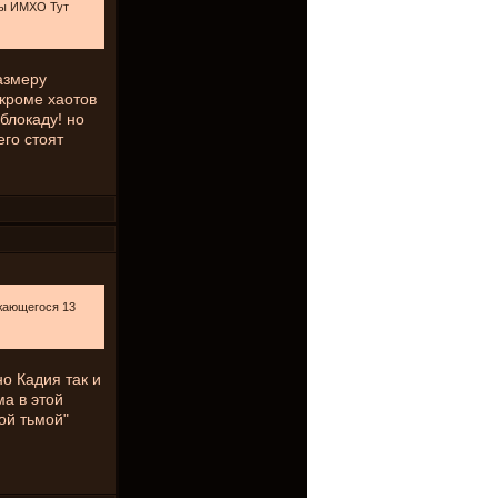
ны ИМХО Тут
азмеру
 кроме хаотов
блокаду! но
его стоят
лжающегося 13
о Кадия так и
а в этой
ой тьмой"