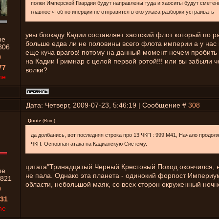
полки Имперской Гвардии будут направлены туда и хаоситы будут смете
главное чтоб по инерции не отправится в око ужаса разборки устраивать
увы блокаду Кадии составляет хаотский флот который по р
ые
больше едва ли не половины всего флота империи а у нас
306
еще куча врагов! потому на данный момент нечем пробить 
0
на Кадии Гримнар с целой первой ротой!!! или вы забыли ч
77
волки?
ne
Дата: Четверг, 2009-07-23, 5:46:19 | Сообщение #
308
Quote
(
Rom
)
да долбанись, вот последняя строка про 13 ЧКП : 999.M41, Начало продо
ЧКП. Основная атака на Кадианскую Систему.
цитата"Тринадцатый Черный Крестовый Поход окончился, н
ые
не пала. Однако эта планета - одинокий форпост Империум
821
области, небольшой маяк, со всех сторон окруженный ночн
0
31
ne