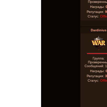
Проверенн
Награды:
Репутация:
9
Статус:
Offli
Dardinius
Группа:
Проверенн
Сообщений:
1
Награды:
Репутация:
3
Статус:
Offli