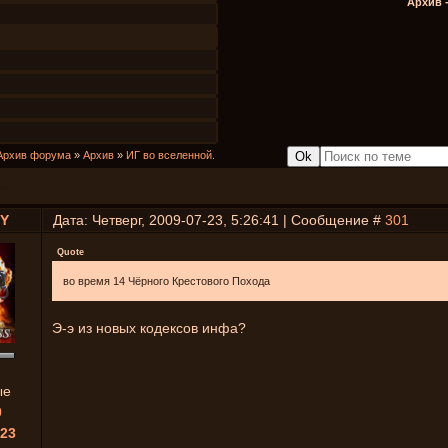
Архив 
Архив форума
»
Архив
»
ИГ во вселенной.
й.
EY
Дата: Четверг, 2009-07-23, 5:26:41 | Сообщение #
301
Quote
во время 14 Чёрного Крестового Похода
Э-э из новых кодексов инфа?
ые
0
23