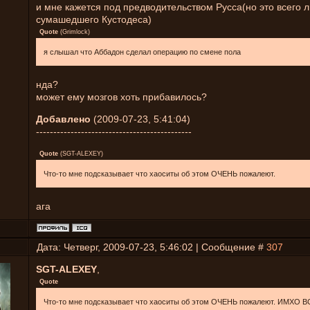
и мне кажется под предводительством Русса(но это всего 
сумашедшего Кустодеса)
Quote
(
Grimlock
)
я слышал что Аббадон сделал операцию по смене пола
нда?
может ему мозгов хоть прибавилось?
Добавлено
(2009-07-23, 5:41:04)
---------------------------------------------
Quote
(
SGT-ALEXEY
)
Что-то мне подсказывает что хаоситы об этом ОЧЕНЬ пожалеют.
ага
Дата: Четверг, 2009-07-23, 5:46:02 | Сообщение #
307
SGT-ALEXEY
,
Quote
Что-то мне подсказывает что хаоситы об этом ОЧЕНЬ пожалеют. ИМХО В