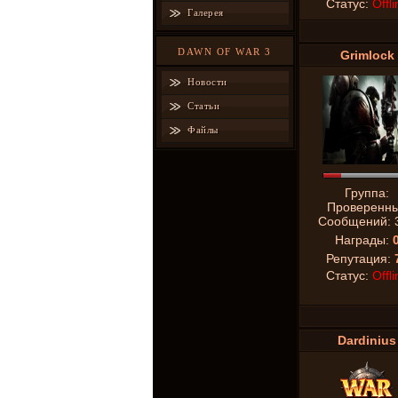
Статус:
Offli
Галерея
DAWN OF WAR 3
Grimlock
Новости
Статьи
Файлы
Группа:
Проверенн
Сообщений:
Награды:
Репутация:
Статус:
Offli
Dardinius