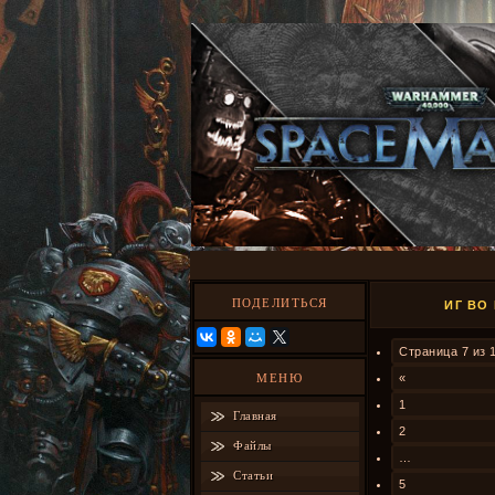
ПОДЕЛИТЬСЯ
ИГ ВО
Страница
7
из
МЕНЮ
«
1
Главная
2
Файлы
…
Статьи
5