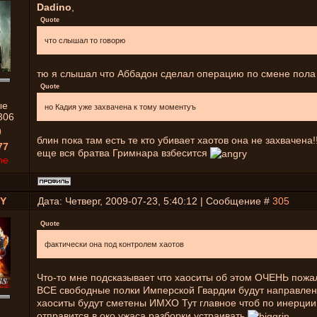
Dadino
,
Quote
что слышал то говорю
тю я слышал что Аббадон сделал операцию по смене пола
Quote
ые
но Кадия уже захвачена к тому моментуъ
306
0
блин пока там есть те кто убивает хаотов она не захвачена!
77
еще вся братва Гримнара взбесится
ne
EY
Дата: Четверг, 2009-07-23, 5:40:12 | Сообщение #
305
Quote
фактически она под контролем хаотов
Что-то мне подсказывает что хаоситы об этом ОЧЕНЬ пож
ВСЕ свободные полки Имперской Гвардии будут направлен
хаоситы будут сметены ИМХО Тут главное чтоб по инерции
отправится в око ужаса разборки устраивать