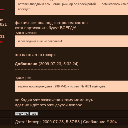
остатки гвардии и сам Логан Гримнар со своей ротой!!!... сомневаюсь что 
победят!
ые
фактически она под контролем хаотов
821
хотя партизанить будут ВСЕГДА!
0
Quote
(
Grimlock
)
31
ne
и последний еще не закончен!
что слышал то говорю
Добавлено
(2009-07-23, 5:32:24)
---------------------------------------------
Quote
(
Rom
)
парень последняя дата : 999.М41 и то это !№ ЧКП ещё идёт.
но Кадия уже захвачена к тому моментуъ
идёт не идёт это уже другой вопрос
Дата: Четверг, 2009-07-23, 5:37:58 | Сообщение #
304