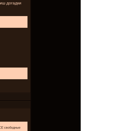
лиш догадки
СЕ свободные