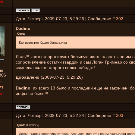
ne
Дата: Четверг, 2009-07-23, 5:29:26 | Сообщение #
302
Dadino
,
Quote
Как известно Кадия была взята
Ложь!!! хаоты конролируют большую часть планеты но им 
сопротивление остатки гвардии и сам Логан Гримнар со свое
сомневаюсь что старого волка победят!
ые
306
Добавлено
(2009-07-23, 5:29:26)
0
---------------------------------------------
77
Dadino
, их всего 13 было и последний еще не закончен! 
ne
инфы не было!!!
Дата: Четверг, 2009-07-23, 5:32:24 | Сообщение #
303
Quote
(
Grimlock
)
Ложь!!! хаоты конролируют большую часть планеты но им оказывают соп