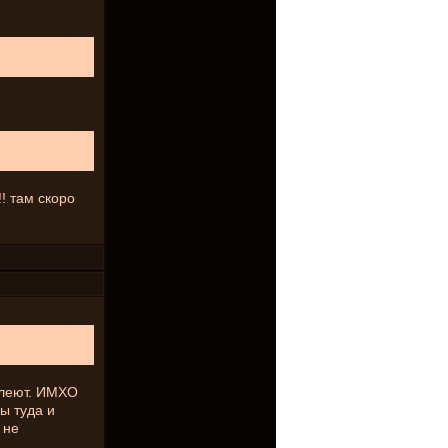
!! там скоро
алеют. ИМХО
ы туда и
 не