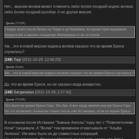
Нет... версию волков может отменить либо более поздний кодекс волков,
либо более поздний руллбук. А не другая версия.
Quote
(
TUGR
)
Скорее всего после битвы на Терре и до Калибана, во время приследования
предателей и раннего очищения Империума от их остатков.
Хм... это в новой версии кодекса волков сказано что во время Ереси
случилось?
[
248
]
Tugr
[2011-10-29, 12:46:25]
Quote
(
Aurik
)
Хм... это в новой версии кодекса волков сказано что во время Ереси случилось?
Да, что во время Ереси, но не сказано когда конкретно.
[
249
]
Sarganatas
[2011-10-29, 2:27:42]
Quote
(
TUGR
)
Это было во время Ереси Гора. Это бек. А вот когда именно внутри Ереси Гора.
Но это возможно логически только после уже Иставаана, если во время Ереси.
В основном после Истваана "Темные Ангелы" пару лет с "Повелителями
Ночи" танцевали. А "Волки" тем временем отхватывали от "Альфа
Легиона". Им явно было не до совместных операций.