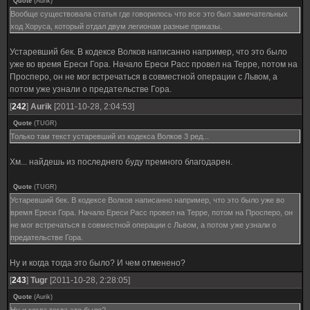
Quote
(
Aurik
)
Вообще существовала статья где говорилось что все это был замечательных
ход Хоруса, который отдал двум легионам разные приказы.
Устаревший бек. В кодексе Волков написанно например, что это было
уже во время Ереси Гора. Начало Ереси Расс провел на Терре, потом на
Просперо, он не мог встречаться в совместной операции с Львом, а
потом уже узнали о предательстве Гора.
[
242
]
Aurik
[2011-10-28, 2:04:53]
Quote
(
TUGR
)
Только там текст устаревший из кодекса Волков 3 ред...
Хм... найдешь из последнего буду премного благодарен.
Quote
(
TUGR
)
Устаревший бек. В кодексе Волков написанно например, что это было уже во
время Ереси Гора. Начало Ереси Расс провел на Терре, потом на Просперо, он
не мог встречаться в совместной операции с Львом, а потом уже узнали о
предательстве Гора.
Ну и когда тогда это было? И чем отменено?
[
243
]
Tugr
[2011-10-28, 2:28:05]
Quote
(
Aurik
)