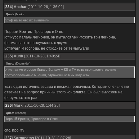
[
234
]
Anchar
[2011-10-28, 1:36:02]
Quote
(
Mark
)
пруф на то что их выпилили
Первый Еретик, Просперо в Огне.
[off]Русс палачь Легионов, он пытался уничтожить три легиона,
формально это получилось с двумя.
[/off][warn]И господа, не отходите от темы[/warn]
[
235
]
Aurik
[2011-10-28, 1:40:24]
Quote
(
Doomrider
)
очно так же о ссоре Льва с Волком у КВ и ТА есть свои диаметрально
противоположные мнения, отраженные в их кодексах
Есть один источник, весьма и весьма первичный. Который очень четко
отвечает на вопрос причины этого конфликта. Он был выложен на
форуме сотню раз.
[
236
]
Mark
[2011-10-28, 1:44:25]
Quote
(
Anchar
)
Первый Еретик, Просперо в Огне.
спс, прочту
[
237
]
Sarganatas
[2011-10-28, 3:07:28]