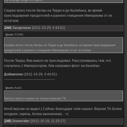
Ну и когда тогда это было?
Скорее всего после битвы на Терре и до Калибана, во время
приследования предателей и раннего очищения Империума от их
остатков.
[
244
]
Sarganatas
[2011-10-29, 4:44:01]
Quote
(
TUGR
)
Скорее всего после битвы на Терре и до Калибана, во время приследования
предателей и раннего очищения Империума от их остатков.
После Терры Лев никого не преследовал. Расстроившись тем, что
случилось с Императором, Лев направил флот на Калибан.
Добавлено
(2011-10-29, 4:44:01)
---------------------------------------------
Quote
(
Aurik
)
Читать просто нужно не только версию ТА.
Иной версии не видел.) Сейчас благодаря тебе нашел. Версия ТА более
поздняя, сиречь, более каноничная... =)
[
245
]
Doomrider
[2011-10-29, 11:20:27]