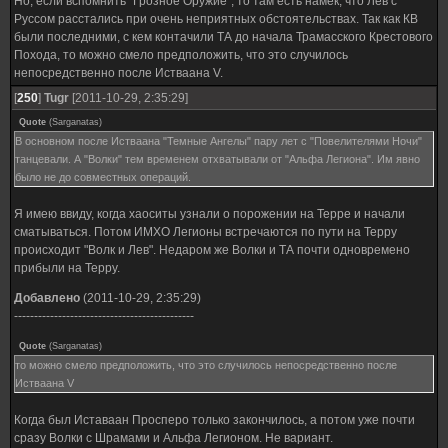
Но, если вспомнить "Грозное Оружие", то там есть намек, что Лев с
Руссом расстались при очень неприятных обстоятельствах. Так как КВ
были последними, с кем контачили ТА до начала Трамасского Крестового
Похода, то можно смело предположить, что это случилось
непосредственно после Истваана V.
[
250
]
Tugr
[2011-10-29, 2:35:29]
Quote
(
Sarganatas
)
В основном после Истваана "Темные Ангелы" пару лет с "Повелителями Ночи"
танцевали. А "Волки" тем временем отхватывали от "Альфа Легиона". Им явно
было не до совместных операций.
Я имею ввиду, когда хаоситы узнали о порожении на Терре и начали
сматываться. Потом ИМХО Легионы встречаются по пути на Терру
происходит "Волк и Лев". Недаром же Волки и ТА почти одновремено
прибыли на Терру.
Добавлено
(2011-10-29, 2:35:29)
---------------------------------------------
Quote
(
Sarganatas
)
то можно смело предположить, что это случилось непосредственно после
Истваана V
Когда был Иставаан Просперо только закончилось, а потом уже почти
сразу Волки с Шрамами и Альфа Легионом. Не вариант.