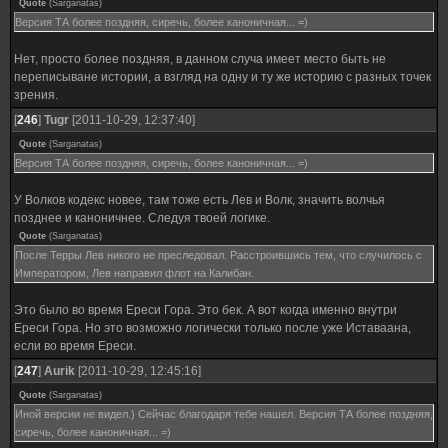
Quote
(
Sarganatas
)
Версия ТА более поздняя, сиречь, более каноничная... =)
Нет, просто более поздняя, в данном случа имеет место быть не
переписыване истории, а взгляд на одну и ту же историю с разных точек
зрения.
[
246
]
Tugr
[2011-10-29, 12:37:40]
Quote
(
Sarganatas
)
Версия ТА более поздняя, сиречь, более каноничная... =)
У Волков кодекс новее, там тоже есть Лев и Волк, значить волчья
позднее и каноничнее. Следуя твоей логике.
Quote
(
Sarganatas
)
После Терры Лев никого не преследовал. Расстроившись тем, что случилось с
Императором, Лев направил флот на Калибан.
Это было во время Ереси Гора. Это бек. А вот когда именно внутри
Ереси Гора. Но это возможно логически только после уже Иставаана,
если во время Ереси.
[
247
]
Aurik
[2011-10-29, 12:45:16]
Quote
(
Sarganatas
)
Иной версии не видел.) Сейчас благодаря тебе нашел. Версия ТА более поздняя,
сиречь, более каноничная... =)