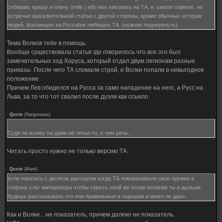
собираю, крашу и плачу smile ) ибо нех наезжать на ТА, и, самое главное, не
встречал вразумительной статьи с другой стороны, кроме обычных истерик
людей, фапающих на Русса\не любящих ТА. (нужное подчеркнуть).
Тема Волков тебе в помощь.
Вообще существовала статья где говорилось что все это был
замечательных ход Хоруса, который отдал двум легионам разные
приказы. После чего ТА сломали строй, и Волки попали в невыгодное
положение
Причем Лев обиделся на Русса за само нападение на него, а Русс на
Льва, за то что тот свалил после дуэли как ссыкло.
Quote
(
Sarganatas
)
Судя по всему ты даже не читал то, о чем речь...
Читать просто нужно не только версию ТА.
Quote
(
Mark
)
если показать с десяток рассказов когда ТА поворачивали свое оружие в
сторону слуг императора чтобы скрыть свой же позор полагаю ты и дальше
будешь рассказывать что они правильные и хорошие и иного не дано..
Как и Волки... не показатель, причем далеко не показатель.