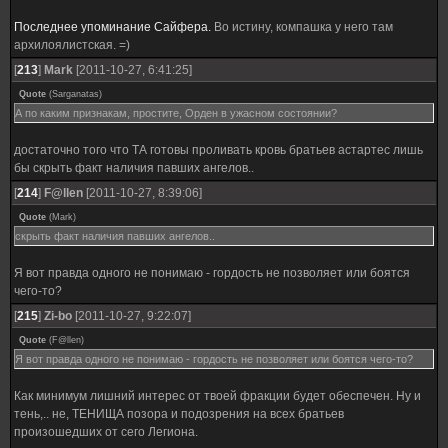
Последнее упоминание Сайфера.
Во истину, компашка у него там
архилоялистская. =)
[
213
]
Mark
[2011-10-27, 6:41:25]
Quote
(
Sarganatas
)
А по каким признакам, простите, Орден в ужасном состоянии?
достаточно того что ТА готовы проливать кровь братьев астартес лишь
бы скрыть факт наличия павших ангелов..
[
214
]
F@llen
[2011-10-27, 8:39:06]
Quote
(
Mark
)
скрыть факт наличия павших ангелов..
Я вот правда одного не понимаю - гордость не позволяет или боятся
чего-то?
[
215
]
Zi-bo
[2011-10-27, 9:22:07]
Quote
(
F@llen
)
Я вот правда одного не понимаю - гордость не позволяет или боятся чего-то?
Как минимум лишний интерес от твоей фракции будет обеспечен. Ну и
тень,.. не, ТЕНИЩА позора и подозрения на всех братьев
произошедших от сего Легиона.