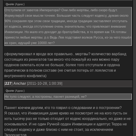
Quote
(
Адиас
)
Отступили от заветов Императора? Они либо мертвы, либо скоро будут.
Формулируй свои мысли точнее. Большая часть следует кодексу, думаю около
90% сохраняя при этом свои традиции, иногда традиции заставляют отступать
от кодекса, иногда отступление очень значительны, что привлекает внимание
Инквизиции. Но мало кто доходит до братоубийства, в то время как ТА готовы
принести любые жертвы. p.s Ведь Лев подставил волков Русса, из-за чего пошёл
их срач, идущий уже 10000 лет?
сформулировал я вроде все правильно.. мертвы? количество варбанд
состоящих из ренегатов так много что пожалуй из них можно пару
орденов склепать если не больше, более того отступали и ордена
практически в полном составе (не считая потерь от лоялистов и
внутреннего конфликта)
[
227
]
Anchar
[2011-10-28, 1:00:39]
Quote
(
Адиас
)
Не тупо следуют, а построены, пахнет разницей, не?
Пахнет коечем другим, кто то говрил о следовании и о построении?
Я сказал, что Инквизиция даже криво не посмотрит не на кого пусть он
хоть тысячу раз не только отходит от кодекс координально, но даже и не
основывался. И не один Ручной орден Инквизиции и адептус Терра не
следует кодексу и даже близко с ним не стоит, за исключением
Экзорцистов.