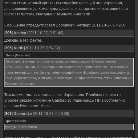
только стоит черный щит как бы случайно носящий имя Израфаил,
дослужившийся до Командора Десвоча, и загадочно исчезнувший при
обстоятельствах, связаных с Темными Ангелами.
Сообщение отредактировал
Doomrider
-
Четверг, 2011-10-27, 0:49:07
[
205
]
Anchar
[2011-10-27, 0:51:49]
Доводы, а это факты.
[
206
]
Aurik
[2011-10-27, 0:54:32]
Quote
(
Doomrider
)
Насколько я помню, это уже устаревшая информация. В более свежих
источниках намеки на Сайфера выставляют его в лучшем свете - чего только
стоит черный щит как бы случайно носящий имя Израфаил, дослужившийся до
Командора Десвоча, и загадочно исчезнувший при обстоятельствах, связаных с
Темными Ангелами.
Темные Ангелы пытались спасти Израфаила. Проблема с этим то.
В более свежем источнике Сайфер во главе банды ПН в составе ЧКП
разорял Имперские Миры.
[
207
]
Doomrider
[2011-10-27, 0:56:38]
Quote
(
Anchar
)
Доводы, а это факты.