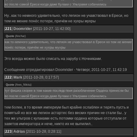
во после самой Ереси когда даже Кулаки с Ультрами собачились
Ну...как то немного удивительно, что легион не учавствовал в Ереси, но
тем не мение понёс потери, причём не хухры мухры
[
221
]
Doomrider
[2011-10-27, 11:42:00]
Quote
(
Anchar
)
как то немного удивительно, что легион не учавствовал в Ереси но тем не мение
понёс потери, причём не хухры мухры
Это всегда можно было списать на зарубу с Ночниками.
Сообщение отредактировал
Doomrider
-
Четверг, 2011-10-27, 11:42:19
[
222
]
Mark
[2011-10-28, 0:17:57]
Quote
(
Ares_Nikita
)
тут фишка скорее в том какие последствия разоблачение Ордена принесли бы
во после самой Ереси когда даже Кулаки с Ультрами собачились
тем более, в то время империум был крайне ослаблен и терять пусть и
помятый но все же легион астартес без веских причин не стали бы.. у
тех же ультров с кулаками есть потомки ордена которые отступали от
заветов императора и нече, никто их не выпилил..
[
223
]
Adrias
[2011-10-28, 0:28:11]