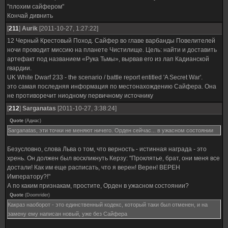
"плохим сайфером"
Кончай дивнить
[
211
]
Aurik
[2011-10-27, 1:27:22]
12 Черный Крестовый Поход. Сайфер во главе варбанды Повелителей
ночи проводит миссию на планете Чистилище. Цель: найти и доставить
артефакт под названием «Рука Тьмы», вырвав его из лап Кадианской
гвардии.
UK White Dwarf 233 - the scenario / battle report entitled 'A Secret War'.
это самая последняя информация по местонахождению Сайфера. Она
не противоречит ниодному первичному источнику
[
212
]
Sarganatas
[2011-10-27, 3:38:24]
Quote
(
Адиас
)
Sarganatas, эти точки не меняют ничего. Орден сейчас... в ужасном состоянии
Безусловно, слова Льва о том, что верность - истинная награда - это
хрень. Он должен был воскликнуть Керзу: "Проклятье, брат, они меня все
достали! Как им еще расписать, что я верен! Верен! ВЕРЕН
Императору?!"
А по каким признакам, простите, Орден в ужасном состоянии?
Quote
(
Doomrider
)
Какраз наоборот - это единственный кодекс, который таки был отменен, и на
замену ему написан новый, уже без Сайфера