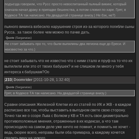
подъезда говорили, что Русс просто невоспитанный пьяный викинг, который
сначала начал драку в припадке бешенства, а потом словил по харе. Грят, в
Кодексе ТА так написано. На двадцатой странице внизу.) Не бэк, не?)
пьяного викинга взбесило нарушение строя из-за которого погибли сыны
Русса.. за такое более чем можно по пачке дать.
Quote
(
Sarganatas
)
Не стоит забывать про то, что были выпилины два легиона еще до Ереси. И
неизвестно за что.)
не стоит забывать что не известно что с ними стало и пруф на то что их
выпилили или это от твоих бабушек? и не слишком ли много у тебя
интереса к бабушкам?Оо
[
233
]
Doomrider
[2011-10-28, 1:32:40]
Quote
(
Sarganatas
)
Грят, в Кодексе ТА так написано. На двадцатой странице внизу.)
Сравни описания Железной Клетки из из статей по ИК и ЖВ - в каждом
расписано все так, чтобы выставить в выгодном свете свою сторону.
Точно так же о ссоре Льва с Волком у КВ и ТА есть свои диаметрально
противоположные мнения, отраженные в их кодексах, а что там
происходило на самом деле уже ничто не помнит, и помнить не хочет -
ведь, скорее всего, неправы были оба примарха, а каждому хочется
свалить вину на чужого.