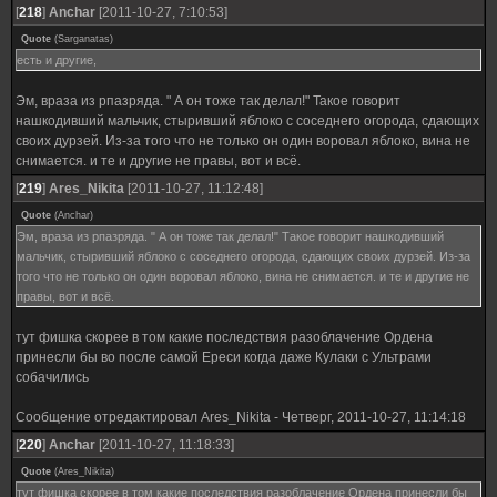
[
218
]
Anchar
[2011-10-27, 7:10:53]
Quote
(
Sarganatas
)
есть и другие,
Эм, враза из рпазряда. " А он тоже так делал!" Такое говорит
нашкодивший мальчик, стыривший яблоко с соседнего огорода, сдающих
своих дурзей. Из-за того что не только он один воровал яблоко, вина не
снимается. и те и другие не правы, вот и всё.
[
219
]
Ares_Nikita
[2011-10-27, 11:12:48]
Quote
(
Anchar
)
Эм, враза из рпазряда. " А он тоже так делал!" Такое говорит нашкодивший
мальчик, стыривший яблоко с соседнего огорода, сдающих своих дурзей. Из-за
того что не только он один воровал яблоко, вина не снимается. и те и другие не
правы, вот и всё.
тут фишка скорее в том какие последствия разоблачение Ордена
принесли бы во после самой Ереси когда даже Кулаки с Ультрами
собачились
Сообщение отредактировал
Ares_Nikita
-
Четверг, 2011-10-27, 11:14:18
[
220
]
Anchar
[2011-10-27, 11:18:33]
Quote
(
Ares_Nikita
)
тут фишка скорее в том какие последствия разоблачение Ордена принесли бы