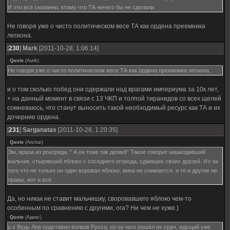
И это всё сказанно, ктому что ТА ничего бы не сделали.
Не говоря уже о чисто политическом весе ТА как ордена преемника
легиона.
[
230
]
Mark
[2011-10-28, 1:06:14]
Quote
(
Aurik
)
Не говоря уже о чисто политическом весе ТА как ордена преемника легиона.
и о том сколько побед они одержали над врагами империума за 10к лет,
+ на данный момент в связи с 13 ЧКП и толпой тиранидов со всех щелей
сомневаюсь, что станут выносить такой необходимый ресурс как ТА и их
дочерние ордена.
[
231
]
Sarganatas
[2011-10-28, 1:20:35]
Quote
(
Anchar
)
Эм, враза из рпазряда. " А он тоже так делал!" Такое говорит нашкодивший
мальчик, стыривший яблоко с соседнего огорода, сдающих своих дурзей. Из-за
того что не только он один воровал яблоко, вина не снимается. и те и другие не
правы, вот и всё.
Да, но никак не ставит мальчишку, своровавшего яблоко чем-то
особенным по сравнению с другими, ога? Ни чем не хуже.)
Quote
(
Адиас
)
p.s Ведь Лев подставил волков Русса, из-за чего пошёл их срач, идущий уже