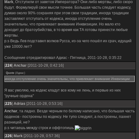
Mark
, Отступили от заветов Императора? Они либо мертвы, либо скоро
будут. Формулируй свои мысли точнее. Большая часть следует кодексу,
думаю около 90% сохраняя при этом свои традиции, иногда традиции
заставляют отступать от кодекса, иногда отступление очень
значительны, что привлекает внимание Инквизиции. Но мало кто
доходит до братоубийства, в то время как ТА готовы принести любые
жертвы.
p.s Ведь Лев подставил волков Русса, из-за чего пошёл их срач, идущий
уже 10000 лет?
Сообщение отредактировал
Адиас
-
Пятница, 2011-10-28, 0:35:22
[
224
]
Anchar
[2011-10-28, 0:42:16]
Quote
(
Адиас
)
иногда отступление очень значительны, что привлекает внимание Инквизиции
Я вас умоляю, на кодекс кладут все кому не лень, и первые из них
"ручные ордена"
[
225
]
Adrias
[2011-10-28, 0:53:16]
Anchar
, та ладно. Везде черным по белому написано, что большая часть
орденов - построены по кодексу. Не тупо следуют, а построены, пахнет
разницей, не?
p.s читаешь между строк и оффтопишь
[
226
]
Mark
[2011-10-28, 0:57:36]