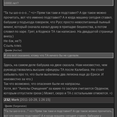
10000 лет?
"Та ты шо-о-о-о..." <c> Прям так таки и подставил? А где такое можно
прочитать, вот что именно подставил? А я когда машину сегодня ставил,
бабушки у подъезда говорили, что Русс просто невоспитанный пьяный
викинг, который сначала начал драку в припадке бешенства, а потом
словил по харе. Грят, в Кодексе ТА так написано. На двадцатой странице
внизу.)
Не бэк, не?)
Ссыль плиз.
Quote
(
Anchar
)
И это всё сказанно, ктому что ТА ничего бы не сделали.
Здесь, на самом деле бабушка на двое сказала. Нам неизвестно, чем
руководствовались высшие офицеры ТА после Калибана. Не стоит
забывать про то, что были выпилины два легиона еще до Ереси. И
неизвестно за что.)
Так что возможно, что опасения были не напрасны.
Хотя, вот "Ангелы Очищения" за какие-то заслуги считаются Орденом,
которым отпустили грехи.) Может, скоро и ТА с остальными отмоются. =)
[
232
]
Mark
[2011-10-28, 1:26:15]
Quote
(
Sarganatas
)
"Та ты шо-о-о-о..." <c> Прям так таки и подставил? А где такое можно прочитать,
вот что именно подставил? А я когда машину сегодня ставил, бабушки у