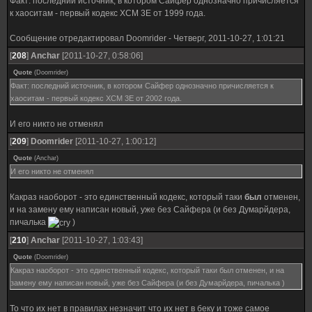
Факт: последний источник, в котором Сайфер однозначно причисляется
к хаоситам - первый кодекс ХСМ 3Е от 1999 года.
Сообщение отредактировал
Doomrider
-
Четверг, 2011-10-27, 1:01:21
[
208
]
Anchar
[2011-10-27, 0:58:06]
Quote
(
Doomrider
)
Факт: последний источник, в котором Сайфер однозначно причисляется к
хаоситам - первый кодекс ХСМ 3Е от 2002 года.
И его никто не отменял
[
209
]
Doomrider
[2011-10-27, 1:00:12]
Quote
(
Anchar
)
И его никто не отменял
Какраз наоборот - это единственный кодекс, который таки
был
отменен,
и на замену ему написан новый, уже без Сайфера (и без Думарйдера,
пичалька
)
[
210
]
Anchar
[2011-10-27, 1:03:43]
Quote
(
Doomrider
)
Какраз наоборот - это единственный кодекс, который таки был отменен, и на
замену ему написан новый, уже без Сайфера (и без Думарйдера, пичалька )
То что их нет в правилах незначит что их нет в беку и тоже самое