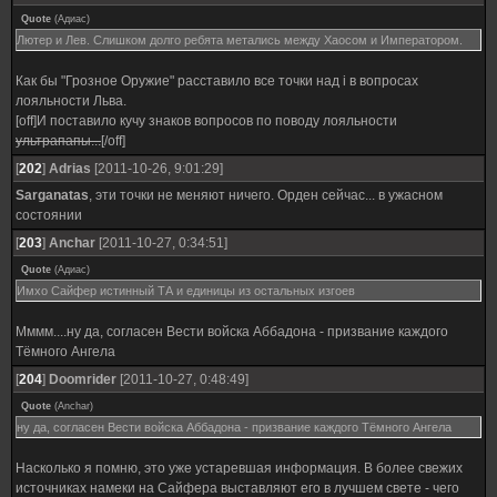
Quote
(
Адиас
)
Лютер и Лев. Слишком долго ребята метались между Хаосом и Императором.
Как бы "Грозное Оружие" расставило все точки над i в вопросах
лояльности Льва.
[off]И поставило кучу знаков вопросов по поводу лояльности
ультрапапы...
[/off]
[
202
]
Adrias
[2011-10-26, 9:01:29]
Sarganatas
, эти точки не меняют ничего. Орден сейчас... в ужасном
состоянии
[
203
]
Anchar
[2011-10-27, 0:34:51]
Quote
(
Адиас
)
Имхо Сайфер истинный ТА и единицы из остальных изгоев
Мммм....ну да, согласен Вести войска Аббадона - призвание каждого
Тёмного Ангела
[
204
]
Doomrider
[2011-10-27, 0:48:49]
Quote
(
Anchar
)
ну да, согласен Вести войска Аббадона - призвание каждого Тёмного Ангела
Насколько я помню, это уже устаревшая информация. В более свежих
источниках намеки на Сайфера выставляют его в лучшем свете - чего