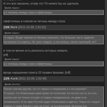
И это всё сказанно, ктому что ТА ничего бы не сделали.
Quote
(
Адиас
)
p.s читаешь между строк и оффтопишь
оффтопишь и совсем не читашь между строк.
[
228
]
Mark
[2011-10-28, 1:01:01]
Quote
(
Адиас
)
та ладно. Везде черным по белому написано, что большая часть орденов -
построены по кодексу. Не тупо следуют, а построены, пахнет разницей, не?
и тем не менее есть ренегаты которых немало..
[off]
Quote
(
Адиас
)
p.s читаешь между строк и оффтопишь
вроде нарушение пункта 20 правил форума..[/off]
[
229
]
Aurik
[2011-10-28, 1:02:45]
Quote
(
Anchar
)
Пахнет коечем другим, кто то говрил о следовании и о построении?
Я сказал, что Инквизиция даже криво не посмотрит не на кого пусть он хоть
тысячу раз не только отходит от кодекс координально, но даже и не
основывался. И не один Ручной орден Инквизиции и адептус Терра не следует
кодексу и даже близко с ним не стоит, за исключением Экзорцистов.