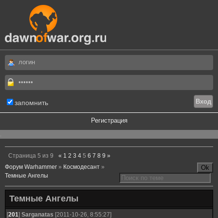
запомнить
Регистрация
.
Страница
5
из
9
«
1
2
3
4
5
6
7
8
9
»
Форум Warhammer
»
Космодесант
»
Темные Ангелы
Темные Ангелы
[
201
]
Sarganatas
[2011-10-26, 8:55:27]