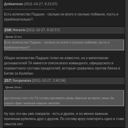
Добавлено
(2011-10-27, 9:22:07)
---------------------------------------------
Есть количество Падших - сколько их всего и сколько поймали, пусть и
приблизительно?
[
216
]
Horacio
[2011-10-27, 9:32:57]
Quote
(
Zi-bo
)
Есть количество Падших - сколько их всего и сколько поймали, пусть и
приблизительно?
Общее количество Падших точно не известно, но у капелланов-
дознавателей ТА имеется список всего командного, офицерского и
сержантского состава предателей, которые сражались против Лиона в
Битве за Калибан.
[
217
]
Sarganatas
[2011-10-27, 2:40:34]
Quote
(
Mark
)
достаточно того что ТА готовы проливать кровь братьев астартес лишь бы
скрыть факт наличия павших ангелов..
Ну про это мы уже говорили - есть и другие, и по менее важным
причинам рубились друг с другом. По сотому кругу повторять одно и тоже
смысла нет.