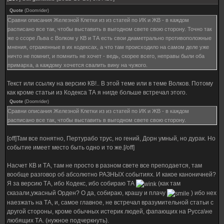
Quote
(
Doomrider
)
Сравни описания Железной Клетки из из статей по ИК и ЖВ - в каждом
расписано все так, чтобы выставить в выгодном свете свою сторону. Точно так
же о ссоре Льва с Волком у КВ и ТА есть свои диаметрально противоположные
мнения, отраженные в их кодексах, а что там происходило на самом деле уже
ничто не помнит, и помнить не хочет - ведь, скорее всего, неправы были оба
примарха, а каждому хочется свалить вину на чужого.
Текст или ссылку на версию КВ!.. В этой теме или в теме Волков. Потому
как кроме статьи из Кодекса ТА я нигде больше встречал этого.
Quote
(
Doomrider
)
Сравни описания Железной Клетки из из статей по ИК и ЖВ - в каждом
расписано все так, чтобы выставить в выгодном свете свою сторону.
[off]Там все понятно, Пертурабо трус, но гений, Дорн умный, но дурак. Но
событие имеет место быть одно и то же.[/off]
Насчет КВ и ТА, там не просто в разном свете все преподается, там
вообще разговор об абсолютно РАЗНЫХ событиях. И какое каноничней?
Я за версию ТА, ибо Кодекс, ибо собираю ТА
(как там
сказали,ужасный Орден? О да, собираю, крашу и плачу
) ибо нех
наезжать на ТА, и, самое главное, не встречал вразумительной статьи с
другой стороны, кроме обычных истерик людей, фапающих на Русса\не
любящих ТА. (нужное подчеркнуть).