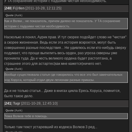
У ТА сохранение истории с падшими чистая необходимость.
[
240
]
F@llen
[2011-10-28, 12:11:25]
Quote
(
Aurik
)
Как и Волки... не показатель, причем далеко не показатель. У ТА сохранение
истории с падшими чистая необходимость.
Насколько я понял, Аурик прав. И тут скорее подойдет слово не "чистая"
а скорее жизненная. Ведь если эта история вскроется, могут быть
совершенно разные последствия... Не удивлюсь если кто-нибудь сверху
подумает, что проще выпилить весь орден, раз угроза скверны уже
проникла туда. Да и честь великого ордена будет растоптана, а
страшнее этого для астартес(как мне кажется)ничего нет.
Quote
(
Aurik
)
Вообще существовала статья где говорилось что все это был замечательных
ход Хоруса, который отдал двум легионам разные приказы.
Да и не только статья... Даже в книгах цикла Ересь Хоруса, помнится,
было такое дело.
[
241
]
Tugr
[2011-10-28, 12:45:10]
Quote
(
Aurik
)
Тема Волков тебе в помощь.
Только там текст устаревший из кодекса Волков 3 ред...