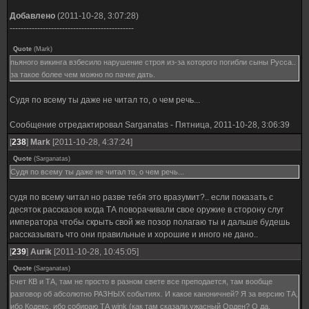
Добавлено
(2011-10-28, 3:07:28)
---------------------------------------------
Quote
(
Mark
)
пьяного викинга взбесило нарушение строя из-за которого погибли сыны Русса..
за такое более чем можно по пачке дать.
Судя по всему ты даже не читал то, о чем речь...
Сообщение отредактировал
Sarganatas
-
Пятница, 2011-10-28, 3:06:39
[
238
]
Mark
[2011-10-28, 4:37:24]
Quote
(
Sarganatas
)
Судя по всему ты даже не читал то, о чем речь...
судя по всему читал но разве тебя это вразумит?.. если показать с
десяток рассказов когда ТА поворачивали свое оружие в сторону слуг
императора чтобы скрыть свой же позор полагаю ты и дальше будешь
рассказывать что они правильные и хорошие и иного не дано..
[
239
]
Aurik
[2011-10-28, 10:45:05]
Quote
(
Sarganatas
)
счет КВ и ТА, там не просто в разном свете все преподается, там вообще
разговор об абсолютно РАЗНЫХ событиях. И какое каноничней? Я за версию ТА,
ибо Кодекс, ибо собираю ТА wink (как там сказали,ужасный Орден? О да,