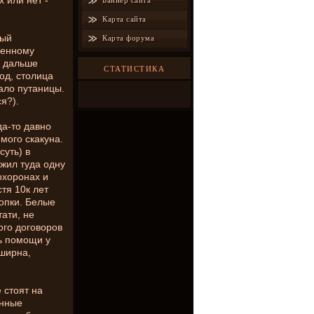
 или нет -
Баннер сайта
Карта сайта
лый
Карта форума
венному
а дальше
СТАТИСТИКА
од, столица
кало путаницы.
я?).
да-то давно
мого скакуна.
суть) в
жил туда одну
охоронах и
тя 10к лет
опки. Белые
ати, не
ого договоров
ть помощи у
бширна,
 стоят на
ынные