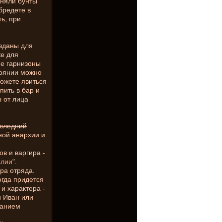
дняли бунты
бредете в
ть, при
озданы для
же для
ие гарнизоны
тоянии можно
можете явиться
пить в бар и
ы от лица
оследний
ной анархии и
ов и варгира -
алии
".
ра отряда.
огда придется
и характера -
й Иван или
санием