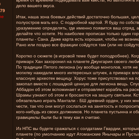
время от времени подкидывать вам квесты, но выполнять их
0
дело вашего вкуса.
79
ne
Итак, наша зона боевых действий достаточно большая, це
полуостров мать его. С подробной картой. Я буду по собст
уразумению определять, где именно появится ваш отряд, 
делайте что хотите. Но наиболее прописан только один гор
планеты - Сана. Даже карта есть хорошая, чтобы не возни
Рано или поздно все фракции сойдутся там (или не сойдутс
Коротко о сюжете (в игровой теме будет поподробнее). Ког
примарх Хан захоронил на планете Джунгария своего люби
По традиции Пятого легиона (ну вообще монголов, хотя не 
могилку накидали много интересных штучек, а примарх вло
классную археотек вещицу. Хорус тоже присутствовал на п
закопал вместе с лошадкой ценную для легиона вещь. Спус
Аббадон об этом вспоминает и отправляет корабль на раск
Шрамы узнают об этом и бросаются на защиту святыни. Кст
обязательно играть Мантали - БШ древний орден, у них мн
чести, так что они могут сослаться на занятость и попроси
кого-нибудь из своих должников. Но планета пустынна и о
гравициклы были бы в тему как я считаю.
Из НПС вы будете сражаться с солдатами Гвардии, которые
планете (по умолчанию идут Атоманские Янычары и Пуст