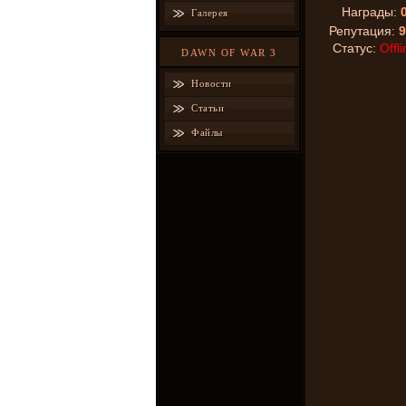
Награды:
Галерея
Репутация:
9
Статус:
Offli
DAWN OF WAR 3
Новости
Статьи
Файлы