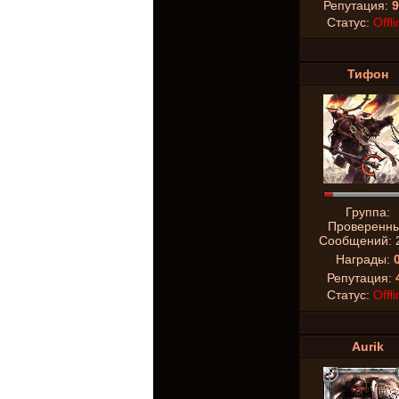
Репутация:
9
Статус:
Offli
Тифон
Группа:
Проверенн
Сообщений:
Награды:
Репутация:
Статус:
Offli
Aurik