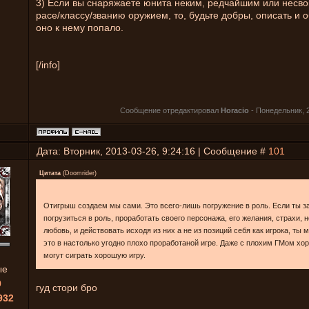
3) Если вы снаряжаете юнита неким, редчайшим или несв
расе/классу/званию оружием, то, будьте добры, описать и 
оно к нему попало.
[/info]
Сообщение отредактировал
Horacio
-
Понедельник, 2
Дата: Вторник, 2013-03-26, 9:24:16 | Сообщение #
101
Цитата
(
Doomrider
)
Отигрыш создаем мы сами. Это всего-лишь погружение в роль. Если ты 
погрузиться в роль, проработать своего персонажа, его желания, страхи, 
любовь, и действовать исходя из них а не из позиций себя как игрока, ты
это в настолько угодно плохо проработаной игре. Даже с плохим ГМом хо
могут сиграть хорошую игру.
ые
0
гуд стори бро
932