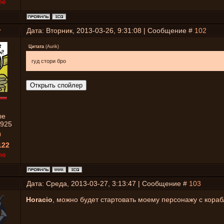
ne
r
Дата: Вторник, 2013-03-26, 9:31:08 | Сообщение #
102
Цитата
(
Aurik
)
гуд стори бро
ые
925
0
122
ne
Дата: Среда, 2013-03-27, 3:13:47 | Сообщение #
103
Horacio
, можно будет стартовать моему персонажу с кора