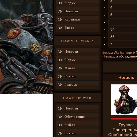
3
Форум
4
Новости
5
Картинки
…
Видео
34
35
DAWN OF WAR 2
»
Новости
Форум Warhammer
»
(Тема для обсуждения
Форум
Противостояни
Файлы
Статьи
Horacio
Галерея
DAWN OF WAR
Новости
Обсуждение
Группа:
Файлы
Проверенн
Статьи
Сообщений:
5