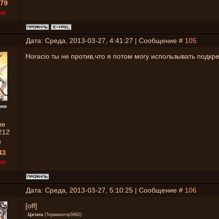
79
ne
Дата: Среда, 2013-03-27, 4:41:27 | Сообщение #
105
Horacio ты не против,что я потом могу использывать подкр
ые
212
0
43
ne
Дата: Среда, 2013-03-27, 5:10:25 | Сообщение #
106
[off]
Цитата
(
Терминатор5992
)