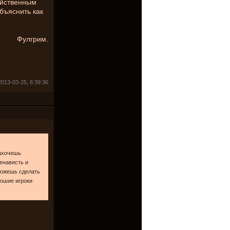
ойственным
объяснить как
Фулгрим.
013-03-25, 8:39:36
захочешь
ненависть и
 можешь сделать
рошие игроки