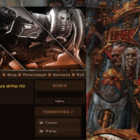
✪
Вход
✪
Регистрация
✪
Контакты
✪
RsS
ПОИСК
ЫЕ ИГРЫ ПО
VERMINTIDE 2
Статьи
Файлы