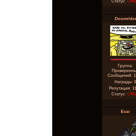
Статус:
Offli
Doomride
Группа:
Проверенн
Сообщений:
1
Награды:
Репутация:
1
Статус:
Offli
Exar