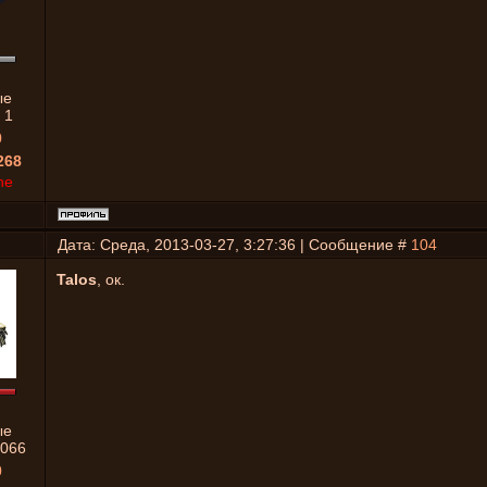
ые
:
1
0
268
ne
Дата: Среда, 2013-03-27, 3:27:36 | Сообщение #
104
Talos
, ок.
ые
066
0