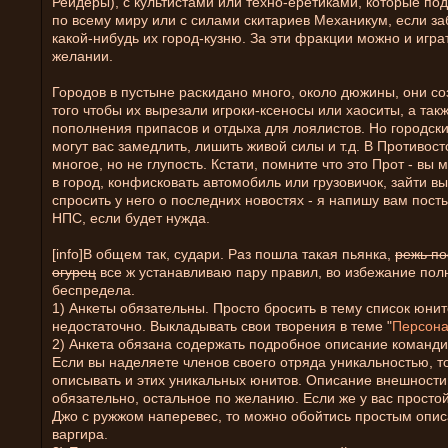
Рейдеры), с культистами или техно-еретиками, которые по
по всему миру или с силами скитариев Механикум, если за
какой-нибудь их город-кузню. За эти фракции можно и игра
желании.
Городов в пустыне раскидано много, около дюжины, они с
того чтобы их вырезали игроки-ксеносы или хаоситы, а так
пополнения припасов и отдыха для лоялистов. Но городск
могут вас замедлить, лишить живой силы и т.д. В Противос
многое, но не глупость. Кстати, помните что это Прот - вы 
в город, конфисковать автомобиль или грузовичок, зайти вы
спросить у него о последних новостях - я напишу вам пост
НПС, если будет нужда.
[info]В общем так, судари. Раз пошла такая пьянка,
режь п
огурец
все ж устанавливаю пару правил, во избежание пол
беспредела.
1) Анкеты обязательны. Просто бросить в тему список юнит
недостаточно. Выкладывать свои творения в теме "
Персон
2) Анкета обязана содержать подробное описание команди
Если вы наделяете членов своего отряда уникальностью, т
описывать и этих уникальных юнитов. Описание внешности 
обязательно, остальное по желанию. Если же у вас просто
Джо с ружжом наперевес, то можно обойтись простым опи
варгира.