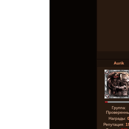
Aurik
Группа:
Проверенн
Награды:
Репутация:
1