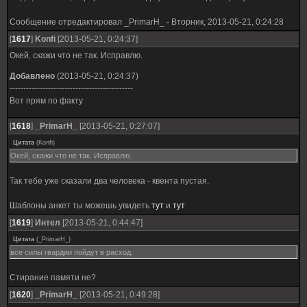
Сообщение отредактировал
_PrimarH_
-
Вторник, 2013-05-21, 0:24:28
[
1617
]
Konfi
[2013-05-21, 0:24:37]
Окей, скажи что не так. Исправлю.
Добавлено
(2013-05-21, 0:24:37)
---------------------------------------------
Вот прям по факту
[
1618
]
_PrimarH_
[2013-05-21, 0:27:07]
Цитата
(
Konfi
)
Окей, скажи что не так. Исправлю.
Так тебе уже сказали два человека - квента пустая.
Шаблоны анкет ты можешь увидеть
тут
и
тут
[
1619
]
Интел
[2013-05-21, 0:44:47]
Цитата
(
_PrimarH_
)
все силы гвардии пойдут в расход.
Стирание памяти не?
[
1620
]
_PrimarH_
[2013-05-21, 0:49:28]