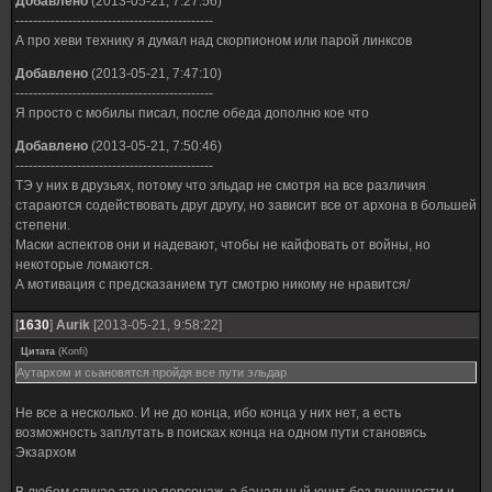
Добавлено
(2013-05-21, 7:27:56)
---------------------------------------------
А про хеви технику я думал над скорпионом или парой линксов
Добавлено
(2013-05-21, 7:47:10)
---------------------------------------------
Я просто с мобилы писал, после обеда дополню кое что
Добавлено
(2013-05-21, 7:50:46)
---------------------------------------------
ТЭ у них в друзьях, потому что эльдар не смотря на все различия
стараются содействовать друг другу, но зависит все от архона в большей
степени.
Маски аспектов они и надевают, чтобы не кайфовать от войны, но
некоторые ломаются.
А мотивация с предсказанием тут смотрю никому не нравится/
[
1630
]
Aurik
[2013-05-21, 9:58:22]
Цитата
(
Konfi
)
Аутархом и сьановятся пройдя все пути эльдар
Не все а несколько. И не до конца, ибо конца у них нет, а есть
возможность заплутать в поисках конца на одном пути становясь
Экзархом