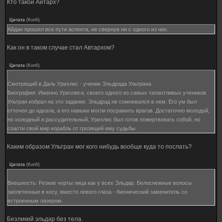
Кто такой Айтарх?
Цитата
(
Konfi
)
Айдан прошел все пути аспекта, не свернув ни с одного из них.
Как он в таком случае стал Автархом?
Цитата
(
Konfi
)
Смотрящий в Даль Уриэлис - ученик Эльдрада Ультрана
Биография: Именно Уриэлиса, своего одного из самых талантливых учеников
Ультран избрал на это задание. Эльдрад не сомневался в нем. Его ум был
отточен до идеала, а его навыки могли посрамить врагов. Достаточно молодой,
но холодный и рассудительный, Уриэлис был готов пожертвовать собой, но
спасти свой мир корабль от грозящей ему судьбы.
Каким образом Ультран мог кого нибудь вообще куда то послать?
Цитата
(
Konfi
)
Внешность: Резкие черты лица как у всех Эльдар. Белоснежные волосы
заплетенные в косу, вместо левого глаза - бионический заменитель со
встроенным лазером.
Безликий эльдар без тела.