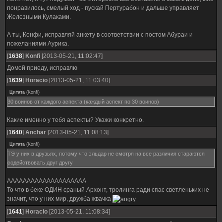
понравилось, смелый ход - пускай Пертурабон и дальше управляет
Железными Кулаками.
А ты, Конфи, исправляй анкету в соответствии с постом Абураи и
пожеланиями Аурика.
[
1638
]
Konfi
[2013-05-21, 11:02:47]
Домой приеду, исправлю
[
1639
]
Horacio
[2013-05-21, 11:03:40]
Цитата
(
Konfi
)
30 воинов от каждого аспекта (каждый аспект по 30 воинов)
Какие именно у тебя аспекты? Укажи конкретно.
[
1640
]
Anchar
[2013-05-21, 11:08:13]
Цитата
(
Konfi
)
ТЭ у них в друзьях, потому что эльдар не смотря на все различия стараются
содействовать друг другу
АААААААААААААААААААА
То что в беке ОДИН сраный Архонт, тролинга ради спас светленьких не
значит, что у них мир, дружба жвачка
[
1641
]
Horacio
[2013-05-21, 11:08:34]