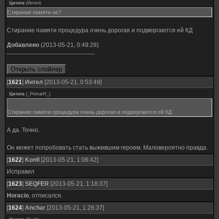
Цитата
(
Интел
)
Стирание памяти не?
Стирание памяти процедура очень дорогая и подвергаются ей КД
Добавлено
(2013-05-21, 0:49:28)
---------------------------------------------
[
1621
]
Интел
[2013-05-21, 0:53:49]
Цитата
(
_PrimarH_
)
Стирание памяти процедура очень дорогая и подвергаются ей КД
А да. Точно.
Он может попробовать стать выжившим героем. Маловероятно правда.
[
1622
]
Konfi
[2013-05-21, 1:06:42]
Исправил
[
1623
]
SEQFER
[2013-05-21, 1:18:37]
Horacio
, отписался.
[
1624
]
Anchar
[2013-05-21, 1:28:37]