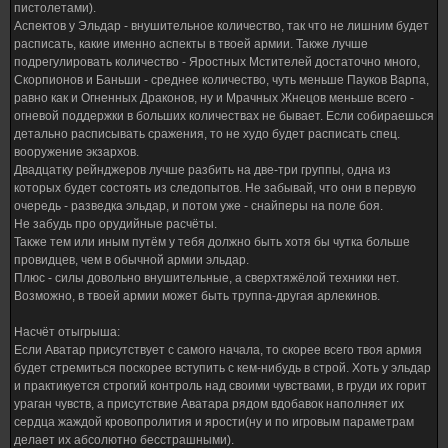
пистолетами).
Аспектов у Эльдар - внушительное количество, так что не лишним будет
расписать, какие именно аспекты в твоей армии. Также лучше
подрегулировать количество - Яростных Мстителей достаточно много,
Скорпионов и Баньши - среднее количество, чуть меньше Пауков Варпа,
равно как и Огненных Драконов, ну и Мрачных Жнецов меньше всего -
огневой поддержки в больших количествах не бывает. Если собираешься
детально расписывать сражения, то не худо будет расписать спец.
вооружение экзархов.
Двадцатку рейнджеров лучше разбить на две-три группы, одна из
которых будет состоять из следопытов. Не забывай, что они в первую
очередь - разведка эльдар, и потом уже - снайперы на поле боя.
Не забудь про орудийные расчёты.
Также тем или иным путём у тебя должно быть хотя бы чутка больше
провидцев, чем в обычной армии эльдар.
Плюс - силы довольно внушительные, а сверхтяжёлой техники нет.
Возможно, в твоей армии может быть труппа-другая арлекинов.
Насчёт отыгрыша:
Если Аватар присутствует с самого начала, то скорее всего твоя армия
будет стремиться поскорее вступить с кем-нибудь в строй. Хоть у эльдар
и практикуется строгий контроль над своими чувствами, в груди их горит
ураган чувств, а присутствие Аватара рядом вдобавок наполняет их
сердца жаждой кровопролития и ярости(ну и по игровым параметрам
делает их абсолютно бесстрашными).