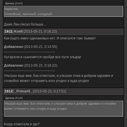
Цитата
(
Konfi
)
Характер:
Спокойный, лагичный, холодный.
Даже Лин писал больше...
[
1611
]
Konfi
[2013-05-21, 0:16:22]
Как будто имен одинаковых нет. И описался там, бывает
Добавлено
(2013-05-21, 0:14:55)
---------------------------------------------
Аутархом и сьановятся пройдя все пути эльдар
Добавлено
(2013-05-21, 0:16:22)
---------------------------------------------
Ультран еще жив. Бэк отмотали, и ультран пока в добром здравии и
спокойно может отправить кого угодно и куда угодно
[
1612
]
_PrimarH_
[2013-05-21, 0:17:51]
Цитата
(
Konfi
)
Ультран еще жив. Бэк отмотали, и ультран пока в добром здравии и спокойно
может отправить кого угодно и куда угодно
Когда отмотали и где?