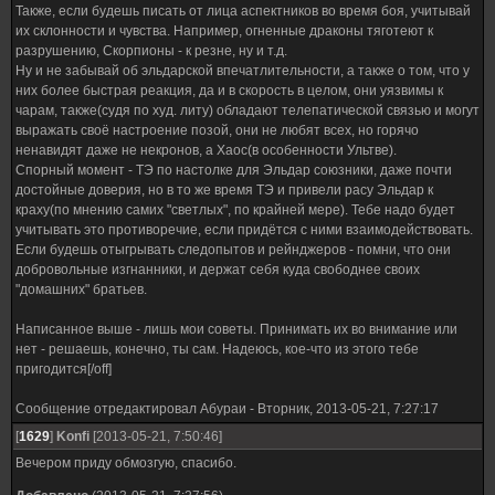
Также, если будешь писать от лица аспектников во время боя, учитывай
их склонности и чувства. Например, огненные драконы тяготеют к
разрушению, Скорпионы - к резне, ну и т.д.
Ну и не забывай об эльдарской впечатлительности, а также о том, что у
них более быстрая реакция, да и в скорость в целом, они уязвимы к
чарам, также(судя по худ. литу) обладают телепатической связью и могут
выражать своё настроение позой, они не любят всех, но горячо
ненавидят даже не некронов, а Хаос(в особенности Ультве).
Спорный момент - ТЭ по настолке для Эльдар союзники, даже почти
достойные доверия, но в то же время ТЭ и привели расу Эльдар к
краху(по мнению самих "светлых", по крайней мере). Тебе надо будет
учитывать это противоречие, если придётся с ними взаимодействовать.
Если будешь отыгрывать следопытов и рейнджеров - помни, что они
добровольные изгнанники, и держат себя куда свободнее своих
"домашних" братьев.
Написанное выше - лишь мои советы. Принимать их во внимание или
нет - решаешь, конечно, ты сам. Надеюсь, кое-что из этого тебе
пригодится[/off]
Сообщение отредактировал
Абураи
-
Вторник, 2013-05-21, 7:27:17
[
1629
]
Konfi
[2013-05-21, 7:50:46]
Вечером приду обмозгую, спасибо.