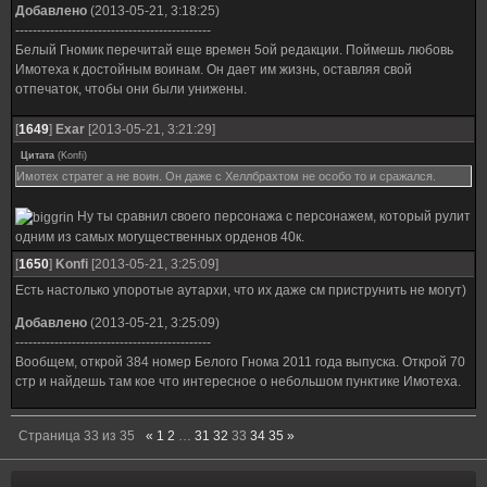
Добавлено
(2013-05-21, 3:18:25)
---------------------------------------------
Белый Гномик перечитай еще времен 5ой редакции. Поймешь любовь
Имотеха к достойным воинам. Он дает им жизнь, оставляя свой
отпечаток, чтобы они были унижены.
[
1649
]
Exar
[2013-05-21, 3:21:29]
Цитата
(
Konfi
)
Имотех стратег а не воин. Он даже с Хеллбрахтом не особо то и сражался.
Ну ты сравнил своего персонажа с персонажем, который рулит
одним из самых могущественных орденов 40к.
[
1650
]
Konfi
[2013-05-21, 3:25:09]
Есть настолько упоротые аутархи, что их даже см приструнить не могут)
Добавлено
(2013-05-21, 3:25:09)
---------------------------------------------
Вообщем, открой 384 номер Белого Гнома 2011 года выпуска. Открой 70
стр и найдешь там кое что интересное о небольшом пунктике Имотеха.
Страница
33
из
35
«
1
2
…
31
32
33
34
35
»