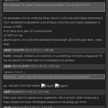
Цитата
(
Konfi
)
6ая редакция. За кадию только начинается война. Так же как и 13 чкп
Ну вопервых это не отмотка бека, просто события шестерки происход в
этот промежуток времени, а во вторых события шестерки замирают в
конце 13 ЧКП
А по беку есть уже 42 тысячелетие.
14 ЧКП тут же.
Другое дело, что события ролевой происходят ДО и Ультран жив....пока
ещё
[
1625
]
SEQFER
[2013-05-21, 1:38:18]
Konfi
, слушай, обижать не хочется, я ты смогёшь потянуть эльдаров? Я
бы не сказал что ими просто отыгрывать на уровне.
[
1626
]
SGT-ALEXEY
[2013-05-21, 4:35:31]
Цитата
(
_PrimarH_
)
Возможно , пора стать чем-то большим чем расходным материалом?
да.. весьма толстый намек.
[
1627
]
Konfi
[2013-05-21, 6:27:48]
Ими надо просто держаться надменно, ибо считают себя лучше да и
пару оборотов знаю. Вообщем увидешь если дойду до этого