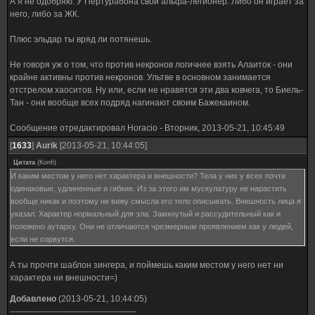
А я не одобряю. У Пертурабона свой альфа-легионер. Либо он играет за
него, либо за ЖК.
Плюс эльдар ты вряд ли потянешь.
Не говоря уж о том, что против некронов логичнее взять Алаиток - они
крайне активны против некронов. Ультве в основном занимается
отстрелом хаоситов. Ну или, если не нравятся эти два ковчега, то Биель-
Тан - они вообще всех подряд нагинают своим Бажекаином.
Сообщение отредактировал
Horacio
-
Вторник, 2013-05-21, 10:45:49
[
1633
]
Aurik
[2013-05-21, 10:44:05]
Цитата
(
Konfi
)
И каким местом у него нет характера и внешности? Тела у них у всех почти
одинаковые, удлиненные и гибкие. Из за этого им мускулатуру не нарастить
вообще никак и поэтому не вижу смысла его тело описывать. Внешность лица я
указал. Характер нормальный для эла. Замкнутый и рассудительный как и
положено аутарху. Они не отличаются чрезмерным проявлением как у людей,
если не сорвутся.
А ты прочти шаблон зингера, и поймешь каким местом у него нет ни
характера ни внешности=)
Добавлено
(2013-05-21, 10:44:05)
---------------------------------------------