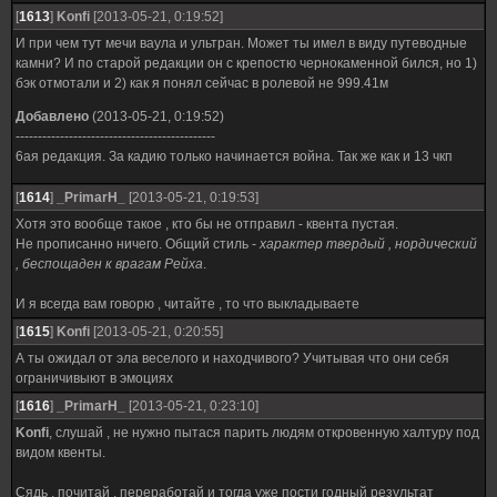
[
1613
]
Konfi
[2013-05-21, 0:19:52]
И при чем тут мечи ваула и ультран. Может ты имел в виду путеводные
камни? И по старой редакции он с крепостю чернокаменной бился, но 1)
бэк отмотали и 2) как я понял сейчас в ролевой не 999.41м
Добавлено
(2013-05-21, 0:19:52)
---------------------------------------------
6ая редакция. За кадию только начинается война. Так же как и 13 чкп
[
1614
]
_PrimarH_
[2013-05-21, 0:19:53]
Хотя это вообще такое , кто бы не отправил - квента пустая.
Не прописанно ничего. Общий стиль -
характер твердый , нордический
, беспощаден к врагам Рейха
.
И я всегда вам говорю , читайте , то что выкладываете
[
1615
]
Konfi
[2013-05-21, 0:20:55]
А ты ожидал от эла веселого и находчивого? Учитывая что они себя
ограничивыют в эмоциях
[
1616
]
_PrimarH_
[2013-05-21, 0:23:10]
Konfi
, слушай , не нужно пытася парить людям откровенную халтуру под
видом квенты.
Сядь , почитай , переработай и тогда уже пости годный результат