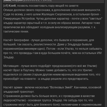
[
1628
]
Абураи
[2013-05-21, 7:24:13]
[off]
Konfi
, позволь посоветовать пару вещей по анкете:
Опиши доспехи своего персонажа, в дополнение описания внешности.
Судя по всему, у него шлем Жалящих Скорпионов, а остальная броня -
Пикирующих Ястребов. Чутка дополни характер - почти у всех "светлых"
эльдар характер скрытный и т.п. в силу их образа жизни. Автархи тоже
практически все обладают холодным анализирующим разумом, т. к.
тактические гении.
Насчёт биографии - лучше дополни, что бывали и поражения, для
большей, так сказать, реалистичности. Даже у Эльдрада бывали
поражения(как минимум одно). Потом - если Ультвэ, то нельзя забывать
про то, что провидцы там в куда большем почёте, чем на остальных ИМ
Эльдар.
Мотивация - лучше всего подойдёт предсказание(это всё же Ультве)
насчёт Врат в Паутину. Можно также добавить то, что это Урилис
поделился со своим старым другом неким мрачным видением того, что
произойдёт на планете - а эльдар решили это предотвратить.
Насчёт армии - включи несколько "Волновых Змей". Как-никак, основной
эльдарский транспорт.
Стражников должно быть больше всего, и с провидцами в качестве
лидеров(Ультве) - основная трупса Эльдар. Не забудь про то, что
стражники могут быть для ближнего боя(с пиломечами и сюрикеновыми