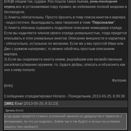
[info]В общем так, судари. Раз пошла такая пьянка,
режь последний
огурец
все ж устанавливаю пару правил, во избежание полной анархии и
беспредела.
1) Анкеты обязательны. Просто бросить в тему список юнитов и варгира
- недостаточно. Выкладывать свои творения в теме "
Персоналии
".
2) Анкета обязана содержать подробное описание командира отряда.
Если вы наделяете членов своего отряда уникальностью, тогда придется
описывать и этих уникальных юнитов. Описание внешности и характера
- обязательно, остальное по желанию. Если же у вас простой Иван или
Джо с ружжом наперевес, то можно обойтись простым описанием
варгира.
3) Если вы снаряжаете юнита неким, редчайшим или несвойственным
расе/классу/званию оружием, то, будьте добры, описать и объяснить как
оно к нему попало.
Фулгрим.
[/info]
Сообщение отредактировал
Horacio
-
Понедельник, 2013-03-25, 8:39:36
[
1601
]
Exar
[2013-05-20, 8:32:23]
Цитата
(
Konfi
)
а где дыры придется ставить усиленный гарнизон из дредноутов и термосов с
ветеранами, но что уж поделать. Бойня так и так будет) и лучше на условиях
защиты чем наоборот)