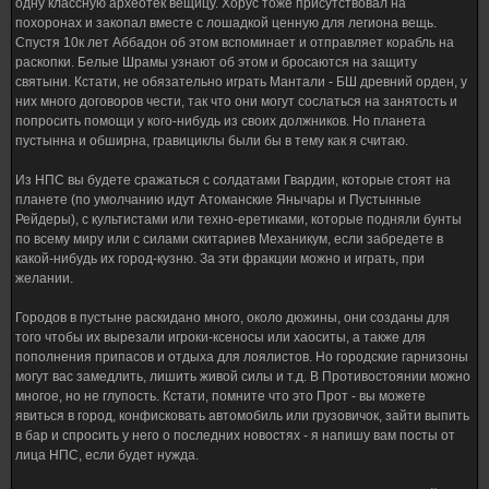
одну классную археотек вещицу. Хорус тоже присутствовал на
похоронах и закопал вместе с лошадкой ценную для легиона вещь.
Спустя 10к лет Аббадон об этом вспоминает и отправляет корабль на
раскопки. Белые Шрамы узнают об этом и бросаются на защиту
святыни. Кстати, не обязательно играть Мантали - БШ древний орден, у
них много договоров чести, так что они могут сослаться на занятость и
попросить помощи у кого-нибудь из своих должников. Но планета
пустынна и обширна, гравициклы были бы в тему как я считаю.
Из НПС вы будете сражаться с солдатами Гвардии, которые стоят на
планете (по умолчанию идут Атоманские Янычары и Пустынные
Рейдеры), с культистами или техно-еретиками, которые подняли бунты
по всему миру или с силами скитариев Механикум, если забредете в
какой-нибудь их город-кузню. За эти фракции можно и играть, при
желании.
Городов в пустыне раскидано много, около дюжины, они созданы для
того чтобы их вырезали игроки-ксеносы или хаоситы, а также для
пополнения припасов и отдыха для лоялистов. Но городские гарнизоны
могут вас замедлить, лишить живой силы и т.д. В Противостоянии можно
многое, но не глупость. Кстати, помните что это Прот - вы можете
явиться в город, конфисковать автомобиль или грузовичок, зайти выпить
в бар и спросить у него о последних новостях - я напишу вам посты от
лица НПС, если будет нужда.