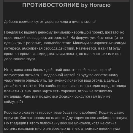
ПРОТИВОСТОЯНИЕ by Horacio
Доброго времени суток, дорогие леди и джентльмены!
Предлагаю вашему ценному вниманию небольшой проект, достаточно
простенький, но надеюсь интересный. На форуме уже был опыт (и не
один) игры в ролевые, наподобие этого. Минимум заморочек, максимум
интереса, абсолютная свобода действий. Разумеется, я как ГМ буду
время от времени подкидывать вам квесты, но выполнять их или нет -
дело вашего вкуса.
Итак, наша зона боевых действий достаточно большая, целый
полуостров мать его. С подробной картой. Я буду по собственному
уразумению определять, где именно появится ваш отряд, а дальше
делайте что хотите. Но наиболее прописан только один город, столица
планеты - Сана. Даже карта есть хорошая, чтобы не возникало
путаницы. Рано или поздно все фракции сойдутся там (или не
сойдутся?).
Коротко о сюжете (в игровой теме будет поподробнее). Когда-то давно
примарх Хан захоронил на планете Джунгария своего любимого скакуна.
По традиции Пятого легиона (ну вообще монголов, хотя не суть) в
могилку накидали много интересных штучек, а примарх вложил туда