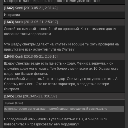
Секфер
, отлично играешь за орков, в самом деле это твоё.
[
1642
]
Konfi
[2013-05-21, 2:31:42]
Исправил.
[
1643
]
Aurik
[2013-05-21, 2:53:17]
Ловкий, но сильный... спокойный но яростный. Как то тиллиен давал
название таким персонажам.
Что шадоу спектры делают на Ультве? И вообще ты хоть проверял на
присутствие всех аспектов пути на Ультве?
[
1644
]
Konfi
[2013-05-21, 2:59:16]
Шэдоу Спектры везде есть где есть их храм. Феникса вернули, и он
спокойно храм мог открыть. Тем более у меня всего их 10. Храмы есть
везде, где бывали фениксы.
А спокойный и яростный - это эльдар. Они могут с катушек слететь. А
Ярость у всех есть. Это не черта характера, а следствие потери
контроля.
[
1645
]
Exar
[2013-05-21, 3:01:37]
Цитата
(
Konfi
)
из под которого выглядывает прямой шрам проведенный вертикально
Проведенный кем? Зачем? Гулял на патьке с ТЭ, и они решили
повеселиться и "разрисовать" ему мордашку?