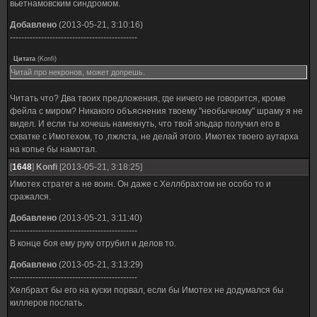
вьетнамовским синдромом.
Добавлено
(2013-05-21, 3:10:16)
---------------------------------------------
Цитата
(
Konfi
)
Читай про некронов, может допрешь.
Читать что? Два твоих предложения, где ничего не говорится, кроме
фейла с миром? Никакого объяснения твоему "необычному" шраму я не
видел. И если ты хочешь намекнуть, что твой эльдар получил его в
схватке с Имотехом, то ,пжлста, не делай этого. Имотех твоего аутарха
на копье бы намотал.
[
1648
]
Konfi
[2013-05-21, 3:18:25]
Имотех стратег а не воин. Он даже с Хеллбрахтом не особо то и
сражался.
Добавлено
(2013-05-21, 3:11:40)
---------------------------------------------
В конце боя ему руку отрубил и делов то.
Добавлено
(2013-05-21, 3:13:29)
---------------------------------------------
Хелбрахт бы его на куски порвал, если бы Имотех не додумался бы
киллеров послать.