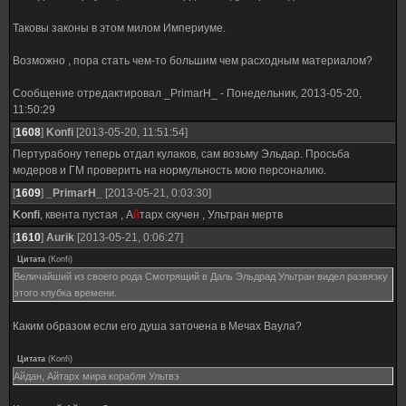
Таковы законы в этом милом Империуме.
Возможно , пора стать чем-то большим чем расходным материалом?
Сообщение отредактировал
_PrimarH_
-
Понедельник, 2013-05-20,
11:50:29
[
1608
]
Konfi
[2013-05-20, 11:51:54]
Пертурабону теперь отдал кулаков, сам возьму Эльдар. Просьба
модеров и ГМ проверить на нормульность мою персоналию.
[
1609
]
_PrimarH_
[2013-05-21, 0:03:30]
Konfi
, квента пустая , А
й
тарх скучен , Ультран мертв
[
1610
]
Aurik
[2013-05-21, 0:06:27]
Цитата
(
Konfi
)
Величайший из своего рода Смотрящий в Даль Эльдрад Ультран видел развязку
этого клубка времени.
Каким образом если его душа заточена в Мечах Ваула?
Цитата
(
Konfi
)
Айдан, Айтарх мира корабля Ультвэ