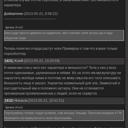
В любом случае это не персонаж, а банальный юнит без внешности и
характера
Добавлено
(2013-05-21, 9:58:22)
---------------------------------------------
Цитата
(
Konfi
)
Ими надо просто держаться надменно, ибо считают себя лучше да и пару
оборотов знаю.
Теперь понятно откуда растут ноги Примарха о том что в вахе только
порноболтер.
[
1631
]
Konfi
[2013-05-21, 10:29:59]
И каким местом у него нет характера и внешности? Тела у них у всех
почти одинаковые, удлиненные и гибкие. Из за этого им мускулатуру не
нарастить вообще никак и поэтому не вижу смысла его тело описывать.
Внешность лица я указал. Характер нормальный для эла. Замкнутый и
рассудительный как и положено аутарху. Они не отличаются
чрезмерным проявлением как у людей, если не сорвутся.
[
1632
]
Horacio
[2013-05-21, 10:41:51]
Цитата
(
Konfi
)
Пертурабону теперь отдал кулаков, сам возьму Эльдар. Просьба модеров и ГМ
проверить на нормульность мою персоналию.