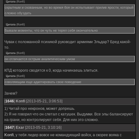
Цитата
(
Konfi
)
скрытным и скованным, но во время боя он испытывает прилив ярости, который
сложно обуздать
Цитата
(
Konfi
)
Бывали моменты, что он чуть не терял себя окончательно
Чувак с поломанной психикой руководит армиями Эльдар? Бред какой-
то.
Цитата
(
Konfi
)
он отличается острым аналитическим умом
КПД которого сводятся к 0, когда начинаешь злиться.
Цитата
(
Konfi
)
озволяющим еще адаптировать свое поведение
Зачем?
[
1646
]
Konfi
[2013-05-21, 3:06:53]
1) Читай про некронов, может допрешь.
2) Я не говорил что он слетал с катушек. Выдумки. Все элы балансируют
на грани, но контролируют себя. Для них это сложно.
[
1647
]
Exar
[2013-05-21, 3:10:16]
Konfi
, у тебя лидер вовсе не командующий войск, а скорее вояка с