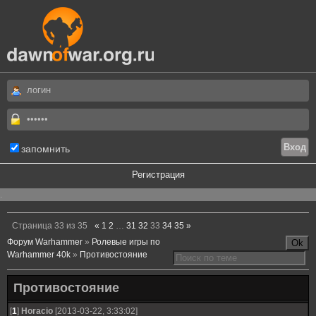
запомнить
Регистрация
.
Страница
33
из
35
«
1
2
…
31
32
33
34
35
»
Форум Warhammer
»
Ролевые игры по
Warhammer 40k
»
Противостояние
Противостояние
[
1
]
Horacio
[2013-03-22, 3:33:02]