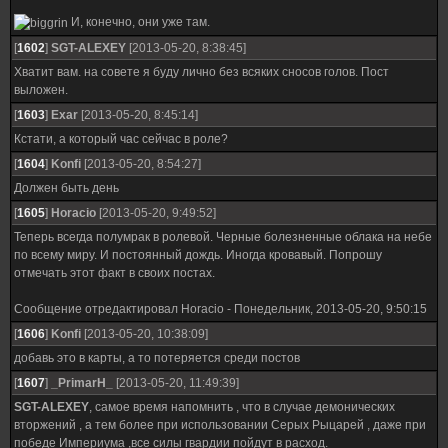
И, конечно, они уже там.
[
1602
]
SGT-ALEXEY
[2013-05-20, 8:38:45]
Хватит вам. на совете я буду лично без всяких сносов голов. Пост
выложен.
[
1603
]
Exar
[2013-05-20, 8:45:14]
Кстати, а который час сейчас в роле?
[
1604
]
Konfi
[2013-05-20, 8:54:27]
Должен быть день
[
1605
]
Horacio
[2013-05-20, 9:49:52]
Теперь всегда полумрак в ролевой. Черные болезненные облака на небе
по всему миру. И постоянный дождь. Иногда кровавый. Попрошу
отмечать этот факт в своих постах.
Сообщение отредактировал
Horacio
-
Понедельник, 2013-05-20, 9:50:15
[
1606
]
Konfi
[2013-05-20, 10:38:09]
добавь это в карты, а то потеряется среди постов
[
1607
]
_PrimarH_
[2013-05-20, 11:49:39]
SGT-ALEXEY
, самое время напомнить , что в случае демонических
вторжений , а тем более при использовании Серых Рыцарей , даже при
победе Империума ,все силы гвардии пойдут в расход.