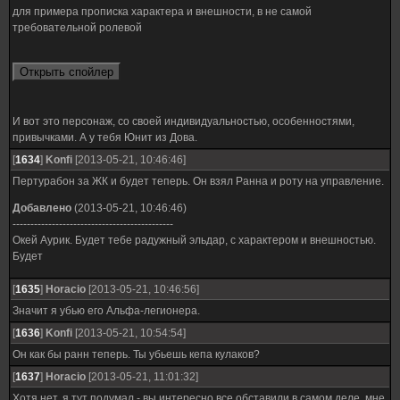
для примера прописка характера и внешности, в не самой
требовательной ролевой
И вот это персонаж, со своей индивидуальностью, особенностями,
привычками. А у тебя Юнит из Дова.
[
1634
]
Konfi
[2013-05-21, 10:46:46]
Пертурабон за ЖК и будет теперь. Он взял Ранна и роту на управление.
Добавлено
(2013-05-21, 10:46:46)
---------------------------------------------
Окей Аурик. Будет тебе радужный эльдар, с характером и внешностью.
Будет
[
1635
]
Horacio
[2013-05-21, 10:46:56]
Значит я убью его Альфа-легионера.
[
1636
]
Konfi
[2013-05-21, 10:54:54]
Он как бы ранн теперь. Ты убьешь кепа кулаков?
[
1637
]
Horacio
[2013-05-21, 11:01:32]
Хотя нет, я тут подумал - вы интересно все обставили в самом деле, мне