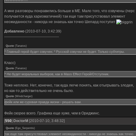
А мне разговоры понравились больше в МЕ. Мало того, что озвучены (перс
получается куда харизматичней) так еще там присутствовал элемент
неожиданности - никогда не знаешь как точно Шепард поступит
Добавлено
(2010-07-10, 3:42:39)
---------------------------------------------
Quote
(
Tanatos
)
* Главный герой будет озвучен. * Русской озвучки не будет. Только субтитры.
Класс)
Quote
(
Tanatos
)
* Не будет моральных выборов, как в Mass Effect Герой/Отступник.
Тоже неплохо. Нет, конечно, так куда легче понять, как отыгрывать злодея,
но как-то действительно не очень было.
Quote
(
Windcharger
)
фейк или же суровая правда жизни - решать вам.
Фейк скорее всего. Графика еще хуже, чем в Ориджинс.
[
550
]
DoctorM
[2010-07-10, 3:48:32]
Quote
(
Ego_Serpentis
)
так еще там присутствовал элемент неожиданности - никогда не знаешь как точно