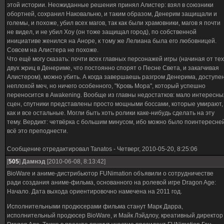
этой истории. Неожиданные решения принял Алистер: взял в союзники
обортней, сохранил Наковальню, и таким образом, Денерим защищали и
големы, и похоже, убил всех магов, так как были храмовники, магов я почти
не видел, и не убил Хоу (он тоже защищал город), по собственной
инициативе женился на Аноре, к тому же Лелиана была его любовницей.
Совсем на Алистера не похоже.
Что ещё могу сказать: почти всех главных персонажей игры (начиная от тех
двух жриц в Денериме, что постоянно спорят о Песне Света, и закагчивая
Алистером), можно убить. А когда завершаешь разгром Денерима, доступе
неплохой меч, но ничего особенного, "Кровь Мора", который успешно
переносится в Awakening. Вообще из главны недостатков: мало интересны
сцен, спутники представлены просто мощными боссами, которые умирают,
как и все остальные. Могли быть хоть ролики каке-нибудь сделать на эту
тему. Вердикт: четвёрка с большим минусом, ибо можно было поинтересне
всё это преподнести.
Сообщение отредактировал
Tanatos
-
Четверг, 2010-05-20, 8:25:06
[
505
]
Дамнэд
[2010-06-08, 8:13:42]
BioWare и аниме-дистрибьютор FUNimation объявили о сотрудничестве
ради создания аниме-фильма, основанного на ролевой игре Dragon Age:
Начало. Дата выхода ориентировочно намечена на 2011 год.
Исполнительными продюсерами фильма станут Марк Дарра,
исполнительный продюсер BioWare, и Майк Лэйдлоу, креативный директор