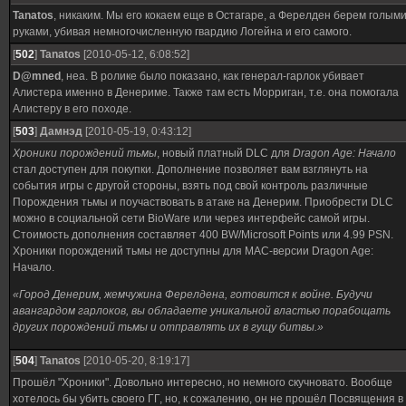
Tanatos
, никаким. Мы его кокаем еще в Остагаре, а Ферелден берем голым
руками, убивая немногочисленную гвардию Логейна и его самого.
[
502
]
Tanatos
[2010-05-12, 6:08:52]
D@mned
, неа. В ролике было показано, как генерал-гарлок убивает
Алистера именно в Денериме. Также там есть Морриган, т.е. она помогала
Алистеру в его походе.
[
503
]
Дамнэд
[2010-05-19, 0:43:12]
Хроники порождений тьмы
, новый платный DLC для
Dragon Age: Начало
стал доступен для покупки. Дополнение позволяет вам взглянуть на
события игры с другой стороны, взять под свой контроль различные
Порождения тьмы и поучаствовать в атаке на Денерим. Приобрести DLC
можно в социальной сети BioWare или через интерфейс самой игры.
Стоимость дополнения составляет 400 BW/Microsoft Points или 4.99 PSN.
Хроники порождений тьмы не доступны для MAC-версии Dragon Age:
Начало.
«Город Денерим, жемчужина Ферелдена, готовится к войне. Будучи
авангардом гарлоков, вы обладаете уникальной властью порабощать
других порождений тьмы и отправлять их в гущу битвы.»
[
504
]
Tanatos
[2010-05-20, 8:19:17]
Прошёл "Хроники". Довольно интересно, но немного скучновато. Вообще
хотелось бы убить своего ГГ, но, к сожалению, он не прошёл Посвящения в