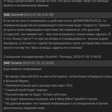
Я лишь предположил, исходя из того, что арты похожи. Можт это вообще
Шейла в человеческом обличии.
[
542
]
DoctorM
[2010-07-09, 8:45:39]
Если уж не просто шокировать а действительно ШОКИРОВАТЬ!!!!111, то
первым кандидатом на шокирующего персонажа будет Андрасте. Пришла
устроить всем неврующим и еретикам Экстерминатус, ибо достали
Создателя, сил никаких нет... чем этих исправлять лучше новых сделать :D.
А что, Конец Света™ от рук сил Бобра и Справедливости - вполне в духе
Биоваров, и сочтается с идеей беспринципного героя, который мир спасае
просто потому что "жить хочецца, едрить его в генлока"
Сообщение отредактировал
DoctorM
-
Пятница, 2010-07-09, 8:49:55
[
543
]
Tanatos
[2010-07-10, 11:20:50]
Ещё немного информации
* Во время событий DAO он жил в Лотеринге, затем бежал в Киркуолл (горо
в Вольной Марке).
* Приблизительная дата выхода игры март 2011
* Главный герой будет озвучен.
* Русской озвучки не будет. Только субтитры.
* Не будет моральных выборов, как в Mass Effect Герой/Отступник.
* На данный момент нет никакой информации о коллекционном и прочих
дополненных изданиях игры.