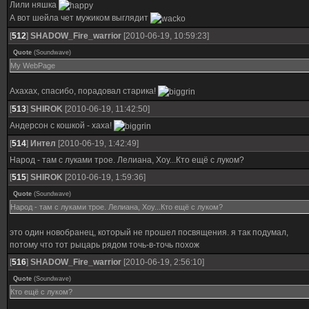
Лили няшка
А вот шейла чет мужиком выглядит
[
512
]
SHADOW_Fire_warrior
[2010-06-19, 10:59:23]
Quote
(
Soundwave
)
My WebPage
Ахахах, спасибо, порадовал старика!
[
513
]
SHIROK
[2010-06-19, 11:42:50]
Андерсон с кошкой - хаха!
[
514
]
Интел
[2010-06-19, 1:42:49]
Народ - там с луками трое. Лелиана, Хоу...Кто ещё с луком?
[
515
]
SHIROK
[2010-06-19, 1:59:36]
Quote
(
Soundwave
)
Народ - там с луками трое. Лелиана, Хоу...Кто ещё с луком?
это один новобранец, который не прошел посвящения. я так подумал,
потому что тот рыцарь рядом точь-в-точь похож
[
516
]
SHADOW_Fire_warrior
[2010-06-19, 2:56:10]
Quote
(
Soundwave
)
Кто ещё с луком?