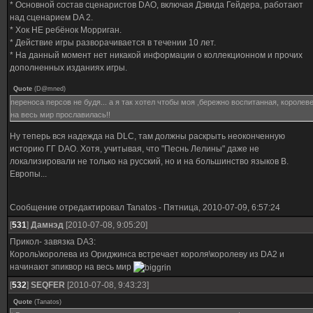
* Основной состав сценаристов DAO, включая Дэвида Гейдера, работают
над сценарием DA 2.
* Хок НЕ ребёнок Морриган.
* Действие игры разворачивается в течении 10 лет.
* На данный момент нет никакой информации о коллекционном и прочих
дополненных изданиях игры.
Quote
(
D@mned
)
переноса персов не будя... а я так хотел чтобы моя ,бережно воспитанная, королев
на весь мир прославилась!!
Ну теперь вся надежда на DLC, там должны раскрыть неоконченную
историю ГГ DAO. Хотя, учитывая, что "Песнь Лелины" даже не
локализировали не только на русский, но и на большинство языков В.
Европы...
Сообщение отредактировал
Tanatos
-
Пятница, 2010-07-09, 6:57:24
[
531
]
Дамнэд
[2010-07-08, 9:05:20]
Прикол- завязка DA3:
Король\королева из Ориджинса встречает короля\королеву из DA2 и
начинают эпиквор на весь мир
[
532
]
SEQFER
[2010-07-08, 9:43:23]
Quote
(
Tanatos
)