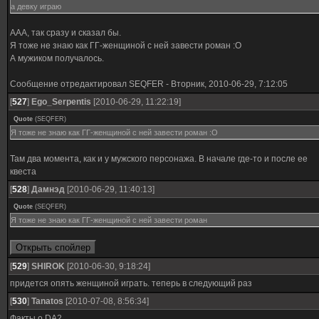
а девку играю
ААА, так сразу и сказал бы.
Я тоже не знаю как ГГ-женщиной с ней завести роман :О
А мужиком получалось.
Сообщение отредактировал
SEQFER
-
Вторник, 2010-06-29, 7:12:05
[
527
]
Ego_Serpentis
[2010-06-29, 11:22:19]
Quote
(
SEQFER
)
Я тоже не знаю как ГГ-женщиной с ней завести роман :О
Там два момента, как и у мужского персонажа. В начале где-то и после ее
квеста
[
528
]
Дамнэд
[2010-06-29, 11:40:13]
Quote
(
SEQFER
)
Я тоже не знаю как ГГ-женщиной с ней завести роман
[
529
]
SHIROK
[2010-06-30, 9:18:24]
придется опять женщиной играть. теперь в следующий раз
[
530
]
Tanatos
[2010-07-08, 8:56:34]
Факты о DA2