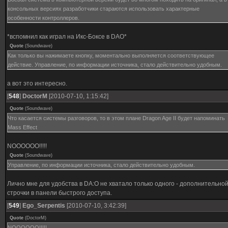
консольных версиях разработчики стараются использовать характерные
особенности контроллеров.
*вспомнил как играл на Икс-Боксе в DAO*
Quote
(
Soundwave
)
Как только вы нажимаете кнопку, моментально выполняется соответствующее
действие. Управление, по информации источника, стало действительно удобным.
а вот это интересно.
[
548
]
DoctorM
[2010-07-10, 1:15:42]
Quote
(
Soundwave
)
Что касается системы разговоров, то в этом плане Dragon Age II будет напоминать
Mass Effect
NOOOOOO!!!!!
Quote
(
Soundwave
)
Управление, по информации источника, стало действительно удобным.
Лично мне для удобства в DA:O не хватало только одного - дополнительно
строчки в панели быстрого доступа.
[
549
]
Ego_Serpentis
[2010-07-10, 3:42:39]
Quote
(
DoctorM
)
NOOOOOO!!!!!