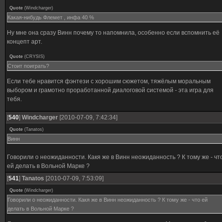
Quote
(
Windcharger
)
Какая-нибудь Флемет , инфа 40 %
Ну мне она сразу Винн почему то напомнила, особенно если вспомнить её
концепт арт.
Quote
(
CRYSIS
)
Стоит поиграть?
Если тебе нравится фэнтези с хорошим сюжетом, тяжёлым моральным
выбором и грамотно проработанной диалоговой системой - эта игра для
тебя.
[
540
]
Windcharger
[2010-07-09, 7:42:34]
Quote
(
Tanatos
)
Винн
Говорили о неожиданности. Какя же в Винн неожиданность ? К тому же - чт
ей делать в Вольной Марке ?
[
541
]
Tanatos
[2010-07-09, 7:53:09]
Quote
(
Windcharger
)
Говорили о неожиданности. Какя же в Винн неожиданность ? К тому же - что ей
делать в Вольной Марке ?