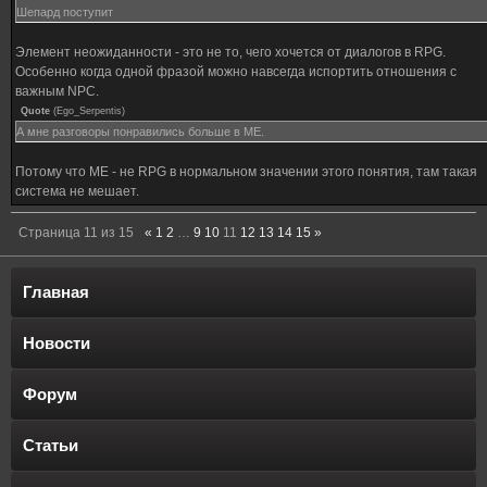
Шепард поступит
Элемент неожиданности - это не то, чего хочется от диалогов в RPG.
Особенно когда одной фразой можно навсегда испортить отношения с
важным NPC.
Quote
(
Ego_Serpentis
)
А мне разговоры понравились больше в МЕ.
Потому что МЕ - не RPG в нормальном значении этого понятия, там такая
система не мешает.
Страница
11
из
15
«
1
2
…
9
10
11
12
13
14
15
»
Главная
Новости
Форум
Статьи