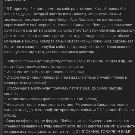
* В Dragon Age 2 игрок примет на себя роль некоего Хока, беженца без
гроша за душой, который идёт по пути к власти, чтобы стать самым
значимым персонажем в мире Dragon Age. Хок известен как человек,
справившийся со Скверной, и Чемпион Киркуолла. Легенда о возвышении
Хока пронизана нитью мифов и слухов. Участвуя в приключении, длящемся
десятилетие, игрок поможет рассказать эту легенду, совершая тяжёлые
моральные выборы, собирая самых смертоносных союзников, завоёвывая
богатство и славу и прорубая собственную веху в истории. Ваши решения
напишут легенду о том, как мир изменился навсегда.
* В игре по прежнему присутствуют такие расы, как гномы, эльфы и др., но
играть будет возможность только за человека.
* Игрок сможет выбрать пол своего персонажа.
* Dragon Age 2 - сингл-плеерная игра (сказано в теме о мультиплеере и
кооперативном режиме).
* Dragon Age: Начало будет получать патчи и DLC до самого выхода
сиквела.
* За протагонистом закреплена фамилия Хок (Howke).
* На основе того, что протагонист станет Чемпионом Киркуолла, можно
сделать вывод, что страной, где происходят события DA 2, станет Вольная
Марка.
*Когда на официальном форуме BioWare стали обсуждать, кем является
странная женщина на
этом
концепт арте, Крис Пристли заявил: "Вы будете
шокированы, когда узнаете, кто же это. ШОКИРОВАНЫ, ГОВОРЮ Я ВАМ!"