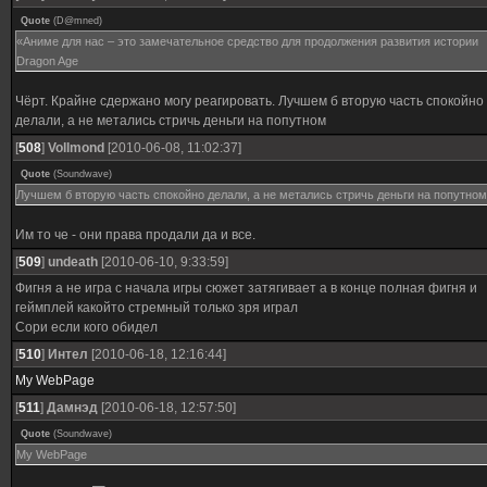
Quote
(
D@mned
)
«Аниме для нас – это замечательное средство для продолжения развития истории
Dragon Age
Чёрт. Крайне сдержано могу реагировать. Лучшем б вторую часть спокойно
делали, а не метались стричь деньги на попутном
[
508
]
Vollmond
[2010-06-08, 11:02:37]
Quote
(
Soundwave
)
Лучшем б вторую часть спокойно делали, а не метались стричь деньги на попутном
Им то че - они права продали да и все.
[
509
]
undeath
[2010-06-10, 9:33:59]
Фигня а не игра с начала игры сюжет затягивает а в конце полная фигня и
геймплей какойто стремный только зря играл
Сори если кого обидел
[
510
]
Интел
[2010-06-18, 12:16:44]
My WebPage
[
511
]
Дамнэд
[2010-06-18, 12:57:50]
Quote
(
Soundwave
)
My WebPage