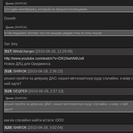
Quote
(
SHIROK
)
это один новобранец, который не прошел посвящения.
Daveth
Quote
(
SHIROK
)
я так подумал, потому что тот рыцарь рядом точь-в-точь похож
Ser Jory
[
517
]
Windcharger
[2010-06-20, 12:29:08]
http://www.youtube.com/watch?v=D91NwhN6Ux8
Новое ДЛЦ для Ориджинса.
[
518
]
SHIROK
[2010-06-28, 2:36:23]
решил пройти за девушку ДАО, нашел метеоритную руду случайно. к кому с
ней идти?
[
519
]
SEQFER
[2010-06-28, 2:57:13]
Quote
(
SHIROK
)
решил пройти за девушку ДАО, нашел метеоритную руду случайно. к кому с ней
идти?
как ее случайно найти кстати :ООО
[
520
]
SHIROK
[2010-06-28, 3:02:04]