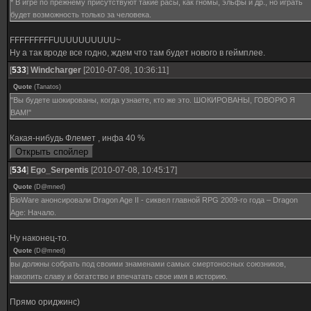
* В игре по прежнему присутствуют такие расы, как гномы, эльфы и др., но играть
будет возможность только за человека.
FFFFFFFFFUUUUUUUUUU~
Ну а так вроде все годно, ждем что там будет нового в геймплее.
[
533
]
Windcharger
[2010-07-08, 10:36:11]
Quote
(
Tanatos
)
"Вы будете шокированы, когда узнаете, кто же это. ШОКИРОВАНЫ, ГОВОРЮ Я
ВАМ!"
Какая-нибудь Флемет , инфа 40 %
[
534
]
Ego_Serpentis
[2010-07-08, 10:45:17]
Quote
(
D@mned
)
BioWare анонсировали Dragon Age II - сиквел главной RPG 2009-го года – Dragon
Age: Начало.
Ну наконец-то.
Quote
(
D@mned
)
вы должны собрать под своими знаменами самых смертоносных союзников,
накопить славу и богатство и впечатать свое имя в историю.
Прямо ориджинс)