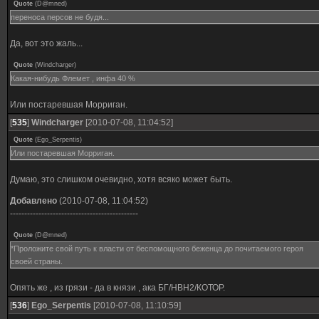
Quote
(
D@mned
)
переноса персов не будя...
Да, вот это жаль...
Quote
(
Windcharger
)
Какая-нибудь Флемет , инфа 40 %
Или постаревшая Морриган.
[
535
]
Windcharger
[2010-07-08, 11:04:52]
Quote
(
Ego_Serpentis
)
Или постаревшая Морриган.
Думаю, это слишком очевидно, хотя всяко может быть.
Добавлено
(2010-07-08, 11:04:52)
---------------------------------------------
Quote
(
D@mned
)
*Проложите свой путь к власти от беспомощного беженца до почитаемого героя
своей страны.
Опять же , из грязи - да в князи , ака БГ/НВН2/КОТОР.
[
536
]
Ego_Serpentis
[2010-07-08, 11:10:59]