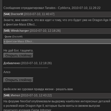
Сообщение отредактировал
Tanatos
-
Суббота, 2010-07-10, 11:26:22
[
544
]
DoctorM
[2010-07-10, 11:40:47]
Знаете, мне кажется, что все идет к тому, что это будет уже не Dragon Age II
а фентэзи-Mass Effect...
[
545
]
Windcharger
[2010-07-10, 12:18:26]
Quote
(
DoctorM
)
а фентэзи-Mass Effect...
Не дай Бог, тащемта.
Добавлено
(2010-07-10, 12:18:26)
---------------------------------------------
Алсо
фейк или же суровая правда жизни - решать вам.
[
546
]
Интел
[2010-07-10, 12:43:22]
На форуме NeoGaf опубликовали выдержку наиболее интересных деталей
о ролевой игре Dragon Age II, которые были взяты в свежем выпуске
печатного издания Game Informer.