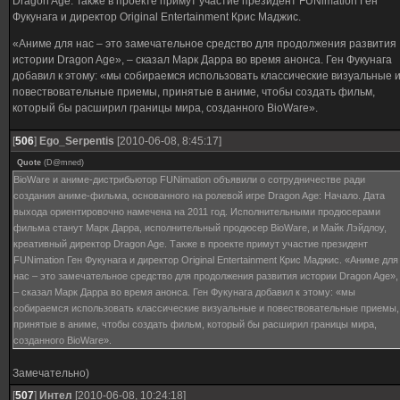
Dragon Age. Также в проекте примут участие президент FUNimation Ген
Фукунага и директор Original Entertainment Крис Маджис.
«Аниме для нас – это замечательное средство для продолжения развития
истории Dragon Age», – сказал Марк Дарра во время анонса. Ген Фукунага
добавил к этому: «мы собираемся использовать классические визуальные 
повествовательные приемы, принятые в аниме, чтобы создать фильм,
который бы расширил границы мира, созданного BioWare».
[
506
]
Ego_Serpentis
[2010-06-08, 8:45:17]
Quote
(
D@mned
)
BioWare и аниме-дистрибьютор FUNimation объявили о сотрудничестве ради
создания аниме-фильма, основанного на ролевой игре Dragon Age: Начало. Дата
выхода ориентировочно намечена на 2011 год. Исполнительными продюсерами
фильма станут Марк Дарра, исполнительный продюсер BioWare, и Майк Лэйдлоу,
креативный директор Dragon Age. Также в проекте примут участие президент
FUNimation Ген Фукунага и директор Original Entertainment Крис Маджис. «Аниме для
нас – это замечательное средство для продолжения развития истории Dragon Age»,
– сказал Марк Дарра во время анонса. Ген Фукунага добавил к этому: «мы
собираемся использовать классические визуальные и повествовательные приемы,
принятые в аниме, чтобы создать фильм, который бы расширил границы мира,
созданного BioWare».
Замечательно)
[
507
]
Интел
[2010-06-08, 10:24:18]