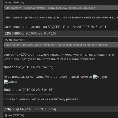
Quote
(
SHIROK
)
черт, походу я прозевал момент когда начинается роман с Лелькой
с ней завести роман можно в начале и после выполнения ее личного квеста
Сообщение отредактировал
SEQFER
-
Вторник, 2010-06-29, 5:12:01
[
525
]
SHIROK
[2010-06-29, 6:04:16]
Quote
(
SEQFER
)
с ней завести роман можно в начале и после выполнения ее личного квеста.
сейчас на +100 стоит, за девку играю. нихера. уже успел нага подарить. я
читал, это идет где то на болтавне "а какая у тебя прическа!"
Добавлено
(2010-06-29, 5:42:39)
---------------------------------------------
когда играешь за женщину, Алистер таким няшкой кажется
Добавлено
(2010-06-29, 6:04:16)
---------------------------------------------
романа с Лелькой нет, а меня к Алистеру ревнует
[
526
]
SEQFER
[2010-06-29, 7:11:54]
Quote
(
SHIROK
)