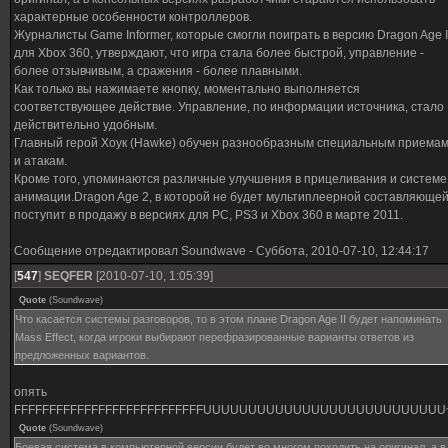
характерные особенности контроллеров.
Журналисты Game Informer, которые смогли поиграть в версию Dragon Age I
для Xbox 360, утверждают, что игра стала более быстрой, управление -
более отзывчивым, а сражения - более плавными.
Как только вы нажимаете кнопку, моментально выполняется
соответствующее действие. Управление, по информации источника, стало
действительно удобным.
Главный герой Хоук (Hawke) обучен разнообразным специальным приема
и атакам.
Кроме того, упоминаются различные улучшения в прицеливания и системе
анимации.Dragon Age 2, в которой не будет мультиплеерной составляющей
поступит в продажу в версиях для РС, PS3 и Xbox 360 в марте 2011.
Сообщение отредактировал
Soundwave
-
Суббота, 2010-07-10, 12:44:17
[
547
]
SEQFER
[2010-07-10, 1:05:39]
Quote
(
Soundwave
)
Что касается системы разговоров, то в этом плане Dragon Age II будет напоминать
Mass Effect, когда игроки выбирают перефразированные варианты ответов из
предложенных вариантов.
опять
FFFFFFFFFFFFFFFFFFFFFFFFFFFUUUUUUUUUUUUUUUUUUUUUUUUUUU
Quote
(
Soundwave
)
Боевая система в компьютерной версии будет во многом походить на оригинал, а в