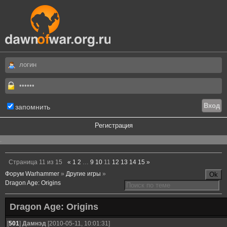
запомнить
Регистрация
.
Страница
11
из
15
«
1
2
…
9
10
11
12
13
14
15
»
Форум Warhammer
»
Другие игры
»
Dragon Age: Origins
Dragon Age: Origins
[
501
]
Дамнэд
[2010-05-11, 10:01:31]