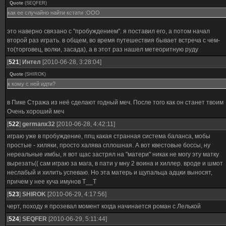
Quote
(
SEQFER
)
как ее случайно найти кстати :ООО
это наверно связано с "пробуждением". я поставил его, а потом начал
второй раз играть. в общем, во время путешествия бывает встреча с чем-
то(торговец, волки, засада), а в этот раз нашел метеоритную руду
[
521
]
Интел
[2010-06-28, 3:28:04]
Quote
(
SHIROK
)
к кому с ней идти?
в Пике Стража из неё сделают годный меч. После того как он станет твоим
Очень хороший меч
[
522
]
germanx32
[2010-06-28, 4:42:11]
играю уже в пробуждение, ппц какая странная система баланса, мобы
простые - хиляки, просто халява сплошная. А вот квестовые боссы, ну
нереальные имбы, я вот щас застрял на "матери" никак не могу эту матку
вырезать(( сам играю за мага, в пати у мну 2 воина и хиллер. вроде и шмот
неслабый и хилить успеваю. Но эта матерь и щупальца адцки выносят,
причем у нее куча имунов Т__Т
[
523
]
SHIROK
[2010-06-29, 4:17:56]
черт, походу я прозевал момент когда начинается роман с Лелькой
[
524
]
SEQFER
[2010-06-29, 5:11:44]