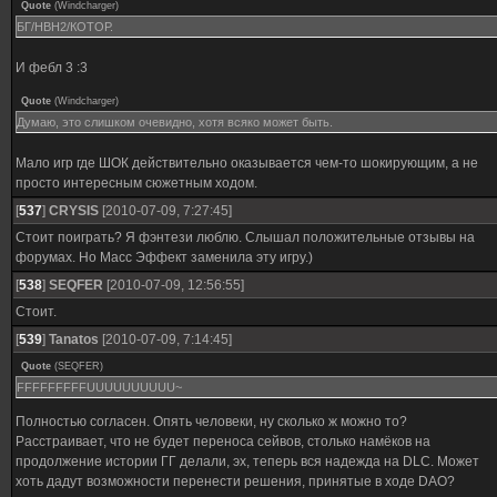
Quote
(
Windcharger
)
БГ/НВН2/КОТОР.
И фебл 3 :3
Quote
(
Windcharger
)
Думаю, это слишком очевидно, хотя всяко может быть.
Мало игр где ШОК действительно оказывается чем-то шокирующим, а не
просто интересным сюжетным ходом.
[
537
]
CRYSIS
[2010-07-09, 7:27:45]
Стоит поиграть? Я фэнтези люблю. Слышал положительные отзывы на
форумах. Но Масс Эффект заменила эту игру.)
[
538
]
SEQFER
[2010-07-09, 12:56:55]
Стоит.
[
539
]
Tanatos
[2010-07-09, 7:14:45]
Quote
(
SEQFER
)
FFFFFFFFFUUUUUUUUUU~
Полностью согласен. Опять человеки, ну сколько ж можно то?
Расстраивает, что не будет переноса сейвов, столько намёков на
продолжение истории ГГ делали, эх, теперь вся надежда на DLC. Может
хоть дадут возможности перенести решения, принятые в ходе DAO?