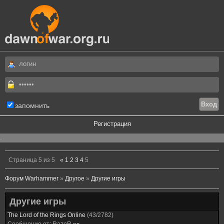
запомнить
Регистрация
.
Страница
5
из
5
«
1
2
3
4
5
Форум Warhammer
»
Другое
»
Другие игры
Другие игры
The Lord of the Rings Online
(
43
/
2782
)