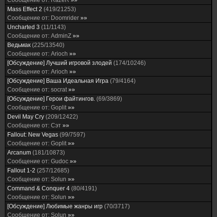
Сообщение от:
RazeR
»»
Mass Effect 2
(
419
/
21253
)
Сообщение от:
Doomrider
»»
Uncharted 3
(
11
/
1143
)
Сообщение от:
AdminZ
»»
Ведьмак
(
225
/
13540
)
Сообщение от:
Arioch
»»
[Обсуждение] Лучший игровой злодей
(
174
/
10246
)
Сообщение от:
Arioch
»»
[Обсуждение] Ваша Идеальная Игра
(
79
/
4164
)
Сообщение от:
socrat
»»
[Обсуждение] Герои файтингов.
(
69
/
3869
)
Сообщение от:
Goplit
»»
Devil May Cry
(
209
/
12422
)
Сообщение от:
Сэт
»»
Fallout: New Vegas
(
99
/
7597
)
Сообщение от:
Goplit
»»
Arcanum
(
181
/
10873
)
Сообщение от:
Gudoc
»»
Fallout 1-2
(
257
/
12685
)
Сообщение от:
Solun
»»
Command & Conquer 4
(
80
/
4191
)
Сообщение от:
Solun
»»
[Обсуждение] Любимые жанры игр
(
70
/
3717
)
Сообщение от:
Solun
»»