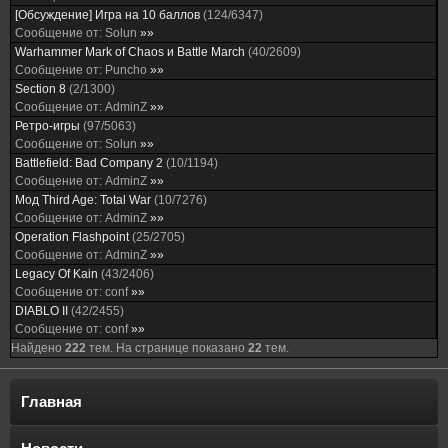
[Обсуждение] Игра на 10 баллов
(
124
/
6347
)
Сообщение от:
Solun
»»
Warhammer Mark of Chaos и Battle March
(
40
/
2609
)
Сообщение от:
Puncho
»»
Section 8
(
2
/
1300
)
Сообщение от:
AdminZ
»»
Ретро-игры
(
97
/
5063
)
Сообщение от:
Solun
»»
Battlefield: Bad Company 2
(
10
/
1194
)
Сообщение от:
AdminZ
»»
Мод Third Age: Total War
(
10
/
7276
)
Сообщение от:
AdminZ
»»
Operation Flashpoint
(
25
/
2705
)
Сообщение от:
AdminZ
»»
Legacy Of Kain
(
43
/
2406
)
Сообщение от:
conf
»»
DIABLO II
(
42
/
2455
)
Сообщение от:
conf
»»
Найдено
222
тем. На странице показано
22
тем.
Главная